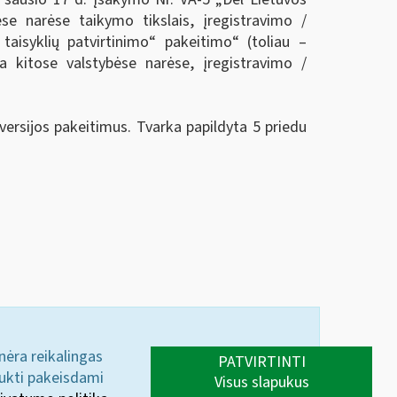
e narėse taikymo tikslais, įregistravimo /
taisyklių patvirtinimo“ pakeitimo“ (toliau –
 kitose valstybėse narėse, įregistravimo /
ersijos pakeitimus. Tvarka papildyta 5 priedu
 nėra reikalingas
PATVIRTINTI
aukti pakeisdami
Visus slapukus