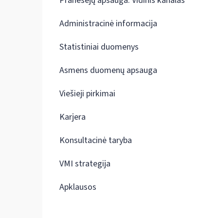
Pranešėjų apsauga. Vidinis kanalas
Administracinė informacija
Statistiniai duomenys
Asmens duomenų apsauga
Viešieji pirkimai
Karjera
Konsultacinė taryba
VMI strategija
Apklausos