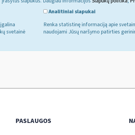
i įrašytus slapukus. Daugiau informacijos
Slapukų politika
;
Pr
Analitiniai slapukai
įgalina
Renka statistinę informaciją apie svetai
ukų svetainė
naudojami Jūsų naršymo patirties gerini
PASLAUGOS
N