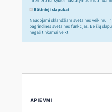
interneto naršyklės nustatymus ir ištrindam
Būtinieji slapukai
Naudojami sklandžiam svetainės veikimui ir 
pagrindines svetainės funkcijas. Be šių slap
negali tinkamai veikti.
APIE VMI