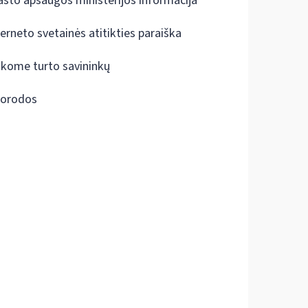
ašto apsaugos ministerijos informacija
terneto svetainės atitikties paraiška
škome turto savininkų
orodos