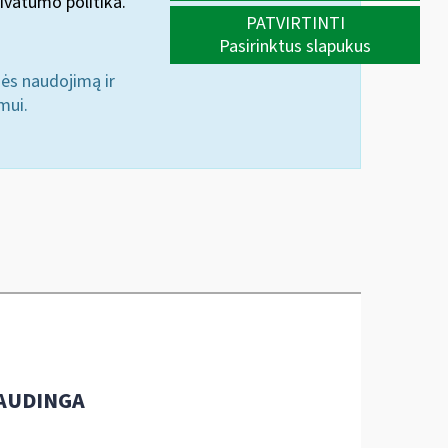
ivatumo politika.
PATVIRTINTI
Pasirinktus slapukus
nės naudojimą ir
mui.
AUDINGA