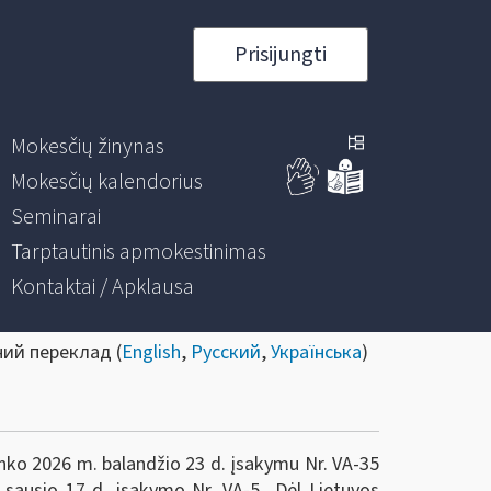
Prisijungti
Mokesčių žinynas
Mokesčių kalendorius
Seminarai
Tarptautinis apmokestinimas
Kontaktai / Apklausa
ний переклад (
English
,
Русский
,
Українська
)
inko 2026 m. balandžio 23 d. įsakymu Nr. VA-35
. sausio 17 d. įsakymo Nr. VA-5 „Dėl Lietuvos