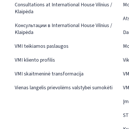
Consultations at International House Vilnius /
Mo
Klaipėda
At
Консультации в International House Vilnius /
Klaipėda
Da
VMI teikiamos paslaugos
Mo
VMI kliento profilis
Vi
VMI skaitmeninė transformacija
VM
Vienas langelis prievolėms valstybei sumokėti
VM
Įm
ST