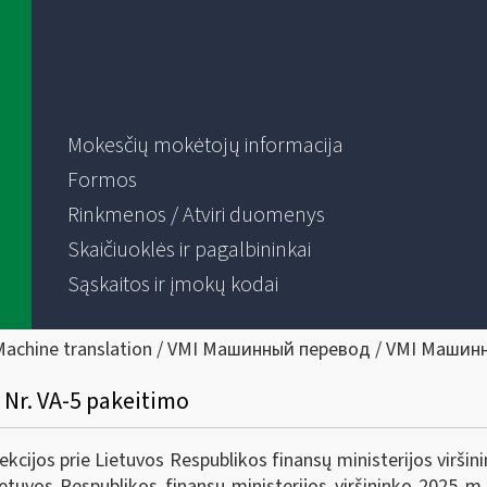
Mokesčių mokėtojų informacija
Formos
Rinkmenos / Atviri duomenys
Skaičiuoklės ir pagalbininkai
Sąskaitos ir įmokų kodai
Machine translation / VMI Машинный перевод / VMI Машин
 Nr. VA-5 pakeitimo
cijos prie Lietuvos Respublikos finansų ministerijos viršin
ietuvos Respublikos finansų ministerijos viršininko 2025 m