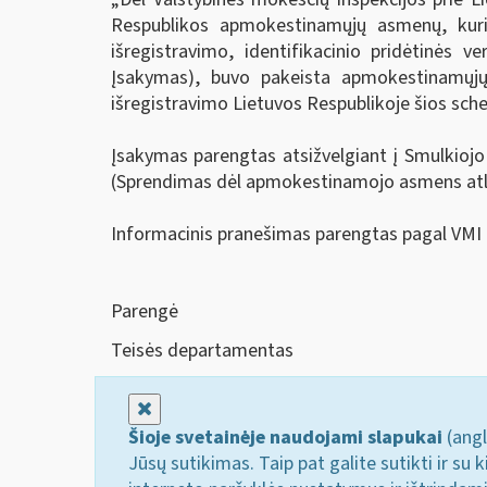
Respublikos apmokestinamųjų asmenų, kurie
išregistravimo, identifikacinio pridėtinės 
Įsakymas), buvo pakeista apmokestinamųjų 
išregistravimo Lietuvos Respublikoje šios sch
Įsakymas parengtas atsižvelgiant į Smulkiojo
(Sprendimas dėl apmokestinamojo asmens atle
Informacinis pranešimas parengtas pagal VMI
Parengė
Teisės departamentas
Uždaryti
Šioje svetainėje naudojami slapukai
(angl
Jūsų sutikimas. Taip pat galite sutikti ir s