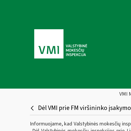
VMI 
Dėl VMI prie FM viršininko įsakymo
Informuojame, kad Valstybinės mokesčių inspek
„Dėl Valstybinės mokesčių inspekcijos prie L