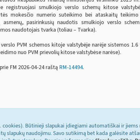
 registruojasi smulkiojo verslo schemų kitose valstybės
vertės mokesčio numerio suteikimo bei ataskaitų teikimo 
asmenų, pasirinkusių naudotis smulkiojo verslo schema
emos naudotojais tvarka (toliau – Tvarka).
 verslo PVM schemos kitoje valstybėje narėje sistemos 1.6 v
idimo nuo PVM prievolių kitose valstybėse narėse).
 prie FM 2026-04-24 raštą
RM-14494
.
. cookies). Būtinieji slapukai įdiegiami automatiškai ir jiems
u kitų slapukų naudojimu. Savo sutikimą bet kada galėsite atš