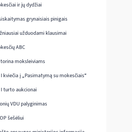
kesčiai ir jų dydžiai
siskaitymas grynaisiais pinigais
žniausiai užduodami klausimai
kesčių ABC
ktorina moksleiviams
I kviečia į „Pasimatymą su mokesčiais“
I turto aukcionai
onių VDU palyginimas
OP šešėliui