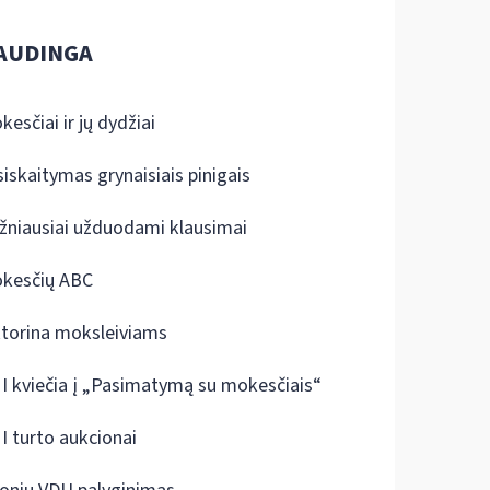
AUDINGA
kesčiai ir jų dydžiai
siskaitymas grynaisiais pinigais
žniausiai užduodami klausimai
kesčių ABC
ktorina moksleiviams
I kviečia į „Pasimatymą su mokesčiais“
I turto aukcionai