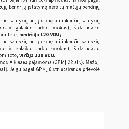
gautos pajamos turi būti apmokestinamos pagal
ųjų bendrijų įstatymą nėra tų mažųjų bendrijų
bo santykių ar jų esmę atitinkančių santykių
os ir ilgalaikio darbo išmokas), iš darbdavio
 komitete,
neviršija 120 VDU;
bo santykių ar jų esmę atitinkančių santykių
os ir ilgalaikio darbo išmokas), iš darbdavio
 komitete,
viršija 120 VDU.
amos A klasės pajamoms (GPMĮ 22 str.). Mažoji
stį. Jeigu pagal GPMĮ 6 str. atsiranda prievolė