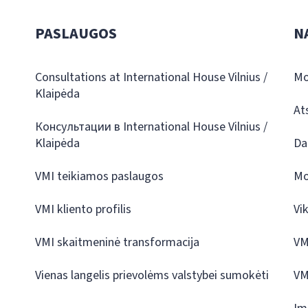
PASLAUGOS
N
Consultations at International House Vilnius /
Mo
Klaipėda
At
Консультации в International House Vilnius /
Klaipėda
Da
VMI teikiamos paslaugos
Mo
VMI kliento profilis
Vi
VMI skaitmeninė transformacija
VM
Vienas langelis prievolėms valstybei sumokėti
VM