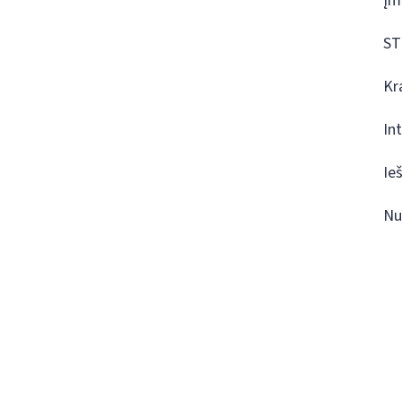
Įm
ST
Kr
In
Ie
Nu