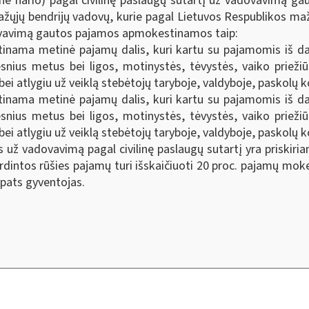
ne nario) pagal civilinę paslaugų sutartį už vadovavimą 
ažųjų bendrijų vadovų, kurie pagal Lietuvos Respublikos maž
adovavimą gautos pajamos apmokestinamos taip:
inama metinė pajamų dalis, kuri kartu su pajamomis iš dar
snius metus bei ligos, motinystės, tėvystės, vaiko priežiūr
bei atlygiu už veiklą stebėtojų taryboje, valdyboje, paskolų
inama metinė pajamų dalis, kuri kartu su pajamomis iš dar
snius metus bei ligos, motinystės, tėvystės, vaiko priežiūr
bei atlygiu už veiklą stebėtojų taryboje, valdyboje, paskolų
 už vadovavimą pagal civilinę paslaugų sutartį yra priskiri
dintos rūšies pajamų turi išskaičiuoti 20 proc. pajamų moke
 pats gyventojas.