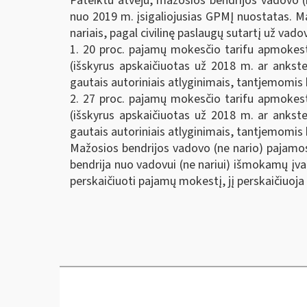
Pateiktu atveju, mažosios bendrijos vadovo (
nuo 2019 m. įsigaliojusias GPMĮ nuostatas. M
nariais, pagal civilinę paslaugų sutartį už v
1. 20 proc. pajamų mokesčio tarifu apmokest
(išskyrus apskaičiuotas už 2018 m. ar ankste
gautais autoriniais atlyginimais, tantjemomis 
2. 27 proc. pajamų mokesčio tarifu apmokest
(išskyrus apskaičiuotas už 2018 m. ar ankste
gautais autoriniais atlyginimais, tantjemomis 
Mažosios bendrijos vadovo (ne nario) pajamos
bendrija nuo vadovui (ne nariui) išmokamų įvar
perskaičiuoti pajamų mokestį, jį perskaičiuoja