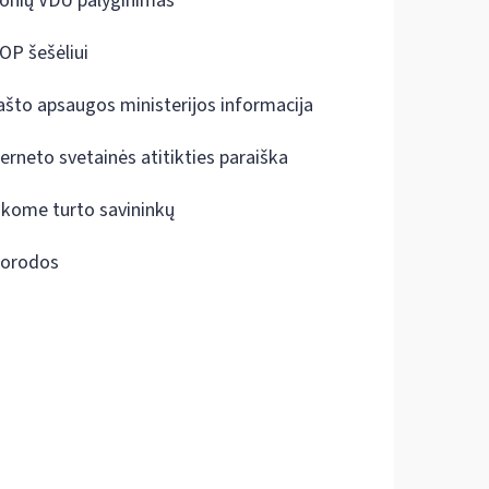
onių VDU palyginimas
OP šešėliui
ašto apsaugos ministerijos informacija
terneto svetainės atitikties paraiška
škome turto savininkų
orodos