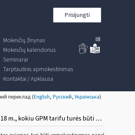
Prisijungti
Mokesčių žinynas
Mokesčių kalendorius
Seminarai
Tarptautinis apmokestinimas
Kontaktai / Apklausa
ний переклад (
English
,
Русский
,
Українська
)
57. Jei mažosios bendrijos vadovas (ne narys) 2019 m. gaus atlygį už vadovavimą už 2018 m., kokiu GPM tarifu turės būti apmokestintos šios pajamos?