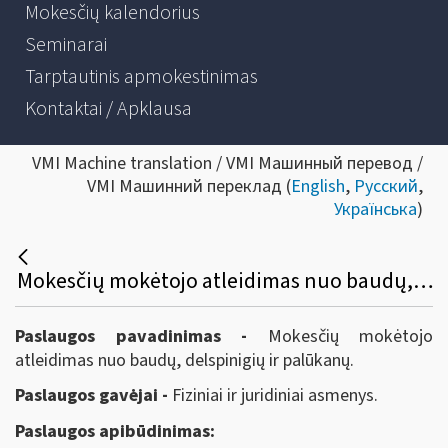
Mokesčių kalendorius
Seminarai
Tarptautinis apmokestinimas
Kontaktai / Apklausa
VMI Machine translation / VMI Машинный перевод /
VMI Машинний переклад (
English
,
Русский
,
Українська
)
Mokesčių mokėtojo atleidimas nuo baudų, delspinigių ir palūkanų
Paslaugos pavadinimas -
Mokesčių mokėtojo
atleidimas nuo baudų, delspinigių ir palūkanų.
Paslaugos gavėjai -
Fiziniai ir juridiniai asmenys.
Paslaugos apibūdinimas: