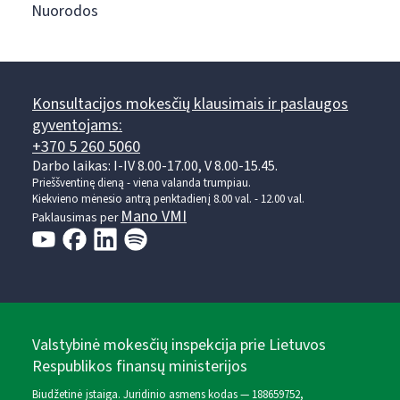
Nuorodos
Konsultacijos mokesčių klausimais ir paslaugos
gyventojams:
+370 5 260 5060
Darbo laikas: I-IV 8.00-17.00, V 8.00-15.45.
Prieššventinę dieną - viena valanda trumpiau.
Kiekvieno mėnesio antrą penktadienį 8.00 val. - 12.00 val.
Mano VMI
Paklausimas per
Valstybinė mokesčių inspekcija prie Lietuvos
Respublikos finansų ministerijos
Biudžetinė įstaiga. Juridinio asmens kodas — 188659752,