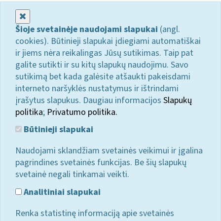
Uždaryti
Šioje svetainėje naudojami slapukai
(angl.
cookies). Būtinieji slapukai įdiegiami automatiškai
ir jiems nėra reikalingas Jūsų sutikimas. Taip pat
galite sutikti ir su kitų slapukų naudojimu. Savo
sutikimą bet kada galėsite atšaukti pakeisdami
interneto naršyklės nustatymus ir ištrindami
įrašytus slapukus. Daugiau informacijos
Slapukų
politika
;
Privatumo politika.
Būtinieji slapukai
Naudojami sklandžiam svetainės veikimui ir įgalina
pagrindines svetainės funkcijas. Be šių slapukų
svetainė negali tinkamai veikti.
Analitiniai slapukai
Renka statistinę informaciją apie svetainės