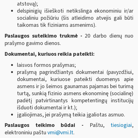
atstovą);
delspinigių išieškoti netikslinga ekonominiu ir/ar
socialiniu požiūriu (šis atleidimo atvejis gali būti
taikomas tik fiziniams asmenims).
Paslaugos suteikimo trukmė -
20 darbo dienų nuo
prašymo gavimo dienos.
Dokumentai, kuriuos reikia pateikti:
laisvos formos prašymas;
prašymą pagrindžiantys dokumentai (pavyzdžiui,
dokumentai, kuriuose pateikti duomenys apie
asmens ir jo šeimos gaunamas pajamas bei turimą
turtą, sunkią fizinio asmens ekonominę (socialinę)
padėtį patvirtinantys kompetentingų institucijų
išduoti dokumentai ir kt.);
įgaliojimas, jei prašymą teikia įgaliotas asmuo.
Paslaugos teikimo būdai -
Paštu,
tiesiogiai
,
elektroniniu paštu
vmi@vmi.lt
.