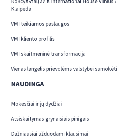
Консультации в International House Vilnius /
Klaipėda
VMI teikiamos paslaugos
VMI kliento profilis
VMI skaitmeninė transformacija
Vienas langelis prievolėms valstybei sumokėti
NAUDINGA
Mokesčiai ir jų dydžiai
Atsiskaitymas grynaisiais pinigais
Dažniausiai užduodami klausimai