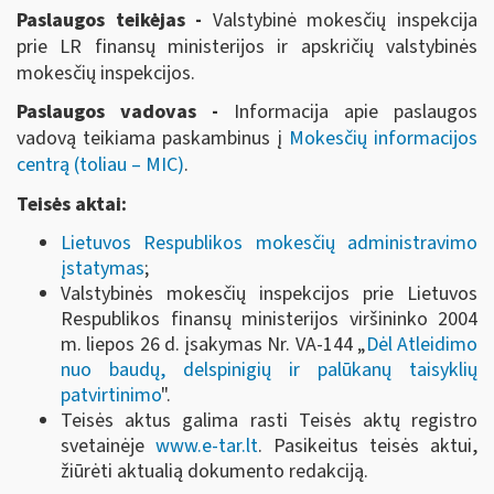
Paslaugos teikėjas -
Valstybinė mokesčių inspekcija
prie LR finansų ministerijos ir apskričių valstybinės
mokesčių inspekcijos.
Paslaugos vadovas -
Informacija apie paslaugos
vadovą teikiama paskambinus į
Mokesčių informacijos
centrą (toliau – MIC)
.
Teisės aktai:
Lietuvos Respublikos mokesčių administravimo
įstatymas
;
Valstybinės mokesčių inspekcijos prie Lietuvos
Respublikos finansų ministerijos viršininko 2004
m. liepos 26 d. įsakymas Nr. VA-144 „
Dėl Atleidimo
nuo baudų, delspinigių ir palūkanų taisyklių
patvirtinimo
".
Teisės aktus galima rasti Teisės aktų registro
svetainėje
www.e-tar.lt
. Pasikeitus teisės aktui,
žiūrėti aktualią dokumento redakciją.