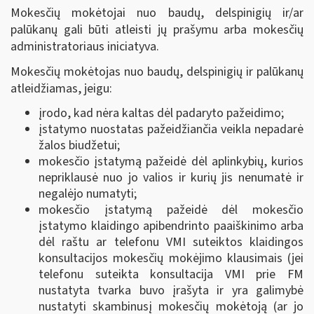
Mokesčių mokėtojai nuo baudų, delspinigių ir/ar
palūkanų gali būti atleisti jų prašymu arba mokesčių
administratoriaus iniciatyva.
Mokesčių mokėtojas nuo baudų, delspinigių ir palūkanų
atleidžiamas, jeigu:
įrodo, kad nėra kaltas dėl padaryto pažeidimo;
įstatymo nuostatas pažeidžiančia veikla nepadarė
žalos biudžetui;
mokesčio įstatymą pažeidė dėl aplinkybių, kurios
nepriklausė nuo jo valios ir kurių jis nenumatė ir
negalėjo numatyti;
mokesčio įstatymą pažeidė dėl mokesčio
įstatymo klaidingo apibendrinto paaiškinimo arba
dėl raštu ar telefonu VMI suteiktos klaidingos
konsultacijos mokesčių mokėjimo klausimais (jei
telefonu suteikta konsultacija VMI prie FM
nustatyta tvarka buvo įrašyta ir yra galimybė
nustatyti skambinusį mokesčių mokėtoją (ar jo