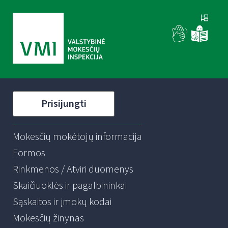
Prisijungti
Mokesčių mokėtojų informacija
Formos
Rinkmenos / Atviri duomenys
Skaičiuoklės ir pagalbininkai
Sąskaitos ir įmokų kodai
Mokesčių žinynas