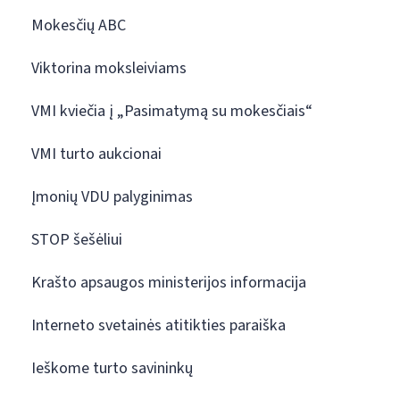
Mokesčių ABC
Viktorina moksleiviams
VMI kviečia į „Pasimatymą su mokesčiais“
VMI turto aukcionai
Įmonių VDU palyginimas
STOP šešėliui
Krašto apsaugos ministerijos informacija
Interneto svetainės atitikties paraiška
Ieškome turto savininkų