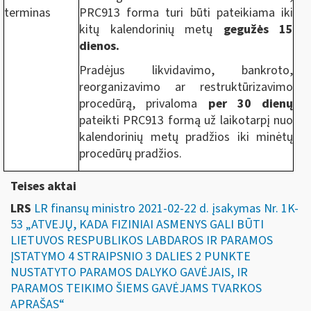
terminas
PRC913 forma turi būti pateikiama iki
kitų kalendorinių metų
gegužės 15
dienos.
Pradėjus likvidavimo, bankroto,
reorganizavimo ar restruktūrizavimo
procedūrą, privaloma
per 30 dienų
pateikti PRC913 formą už laikotarpį nuo
kalendorinių metų pradžios iki minėtų
procedūrų pradžios.
Teises aktai
LRS
LR finansų ministro 2021-02-22 d. įsakymas Nr. 1K-
53 „ATVEJŲ, KADA FIZINIAI ASMENYS GALI BŪTI
LIETUVOS RESPUBLIKOS LABDAROS IR PARAMOS
ĮSTATYMO 4 STRAIPSNIO 3 DALIES 2 PUNKTE
NUSTATYTO PARAMOS DALYKO GAVĖJAIS, IR
PARAMOS TEIKIMO ŠIEMS GAVĖJAMS TVARKOS
APRAŠAS“