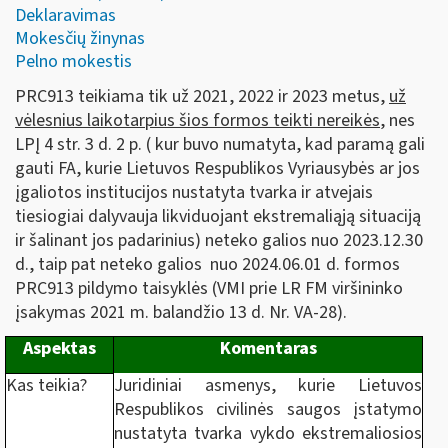
Deklaravimas
Mokesčių žinynas
Pelno mokestis
PRC913 teikiama tik už 2021, 2022 ir 2023 metus,
už
vėlesnius laikotarpius šios formos teikti nereikės
, nes
LPĮ 4 str. 3 d. 2 p. ( kur buvo numatyta, kad paramą gali
gauti FA, kurie Lietuvos Respublikos Vyriausybės ar jos
įgaliotos institucijos nustatyta tvarka ir atvejais
tiesiogiai dalyvauja likviduojant ekstremaliąją situaciją
ir šalinant jos padarinius) neteko galios nuo 2023.12.30
d., taip pat neteko galios nuo 2024.06.01 d. formos
PRC913 pildymo taisyklės (VMI prie LR FM viršininko
įsakymas 2021 m. balandžio 13 d. Nr. VA-28).
Aspektas
Komentaras
Kas teikia?
Juridiniai asmenys, kurie Lietuvos
Respublikos civilinės saugos įstatymo
nustatyta tvarka vykdo ekstremaliosios