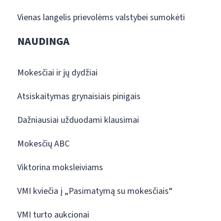
Vienas langelis prievolėms valstybei sumokėti
NAUDINGA
Mokesčiai ir jų dydžiai
Atsiskaitymas grynaisiais pinigais
Dažniausiai užduodami klausimai
Mokesčių ABC
Viktorina moksleiviams
VMI kviečia į „Pasimatymą su mokesčiais“
VMI turto aukcionai