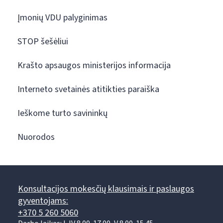
Įmonių VDU palyginimas
STOP šešėliui
Krašto apsaugos ministerijos informacija
Interneto svetainės atitikties paraiška
Ieškome turto savininkų
Nuorodos
Konsultacijos mokesčių klausimais ir paslaugos
gyventojams:
+370 5 260 5060