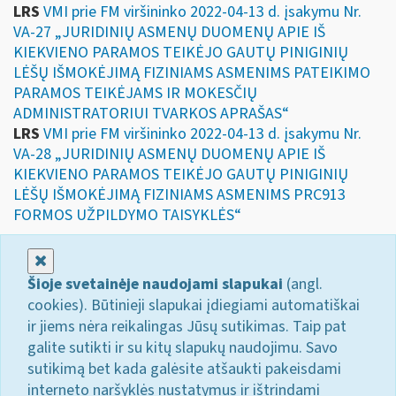
LRS
VMI prie FM viršininko 2022-04-13 d. įsakymu Nr.
VA-27 „JURIDINIŲ ASMENŲ DUOMENŲ APIE IŠ
KIEKVIENO PARAMOS TEIKĖJO GAUTŲ PINIGINIŲ
LĖŠŲ IŠMOKĖJIMĄ FIZINIAMS ASMENIMS PATEIKIMO
PARAMOS TEIKĖJAMS IR MOKESČIŲ
ADMINISTRATORIUI TVARKOS APRAŠAS“
LRS
VMI prie FM viršininko 2022-04-13 d. įsakymu Nr.
VA-28 „JURIDINIŲ ASMENŲ DUOMENŲ APIE IŠ
KIEKVIENO PARAMOS TEIKĖJO GAUTŲ PINIGINIŲ
LĖŠŲ IŠMOKĖJIMĄ FIZINIAMS ASMENIMS PRC913
FORMOS UŽPILDYMO TAISYKLĖS“
Uždaryti
Šioje svetainėje naudojami slapukai
(angl.
cookies). Būtinieji slapukai įdiegiami automatiškai
ir jiems nėra reikalingas Jūsų sutikimas. Taip pat
galite sutikti ir su kitų slapukų naudojimu. Savo
sutikimą bet kada galėsite atšaukti pakeisdami
interneto naršyklės nustatymus ir ištrindami