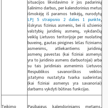
situacijos likvidavimo ir jos padarinių
šalinimo darbus, per kalendorinius metus
išmokėję iš paramos teikėjų, nurodytų
LPĮ 5 straipsnio 2 dalies 1 punkte
,
išskyrus fizinius asmenis, bei iš užsienio
valstybių juridinių asmenų, vykdančių
veiklą Lietuvos teritorijoje per nuolatinę
buveinę, gautas pinigines lėšas fiziniams
asmenims, atliekantiems juridinių
asmenų pavestas (kai fiziniai asmenys
yra to juridinio asmens darbuotojai) arba
su tais juridiniais asmenimis Lietuvos
Respublikos savanoriškos veiklos
įstatymo nustatyta tvarka suderintas
(kai fiziniai asmenys yra savanoriai)
darbams vykdyti būtinas funkcijas.
Teikimo
Pasibaigus kalendoriniams metams,