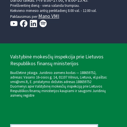
Darbo laikas: I-IV 8.00-17.00, V 8.00-15.45.
Prieššventinę dieną - viena valanda trumpiau.
Kiekvieno mėnesio antrą penktadienį 8.00 val. - 12.00 val.
Mano VMI
Paklausimas per
Valstybinė mokesčių inspekcija prie Lietuvos
Respublikos finansų ministerijos
Biudžetinė įstaiga. Juridinio asmens kodas — 188659752,
adresas: Vasario 16-osios g. 14, 01107 Vilnius, Lietuva, el.paštas:
vmi@vmi.lt
, E. pristatymo dėžutės adresas 188659752
Duomenys apie Valstybinę mokesčių inspekciją prie Lietuvos
Respublikos finansų ministerijos kaupiami ir saugomi Juridinių
asmenų registre