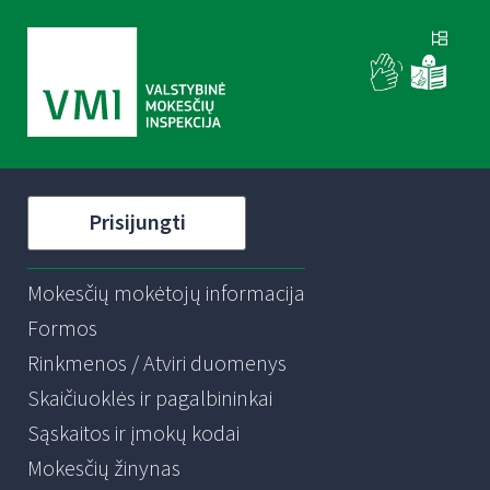
Prisijungti
Mokesčių mokėtojų informacija
Formos
Rinkmenos / Atviri duomenys
Skaičiuoklės ir pagalbininkai
Sąskaitos ir įmokų kodai
Mokesčių žinynas