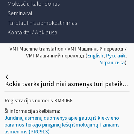
Mokesčių kalendorius
Seminarai
Tarptautinis apmokestinimas
Kontaktai / Apklausa
VMI Machine translation / VMI Машинный перевод /
VMI Машинний переклад (
English
,
Русский
,
Українська
)
Kokia tvarka juridiniai asmenys turi pateikti formą PRC913?
Registracijos numeris KM3066
Ši informacija skelbiama:
Juridinių asmenų duomenys apie gautų iš kiekvieno
paramos teikėjo piniginių lėšų išmokėjimą fiziniams
asmenims (PRC913)