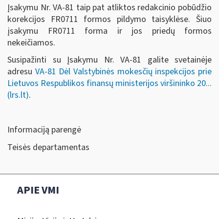
Įsakymu Nr. VA-81 taip pat atliktos redakcinio pobūdžio
korekcijos FR0711 formos pildymo taisyklėse. Šiuo
įsakymu FR0711 forma ir jos priedų formos
nekeičiamos.
Susipažinti su Įsakymu Nr. VA-81 galite svetainėje
adresu
VA-81 Dėl Valstybinės mokesčių inspekcijos prie
Lietuvos Respublikos finansų ministerijos viršininko 20...
(lrs.lt)
.
Informaciją parengė
Teisės departamentas
APIE VMI