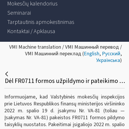
Mokesčių kalendorius
Seminarai
Tarptautinis apmokestinimas
Kontaktai / Apklausa
VMI Machine translation / VMI Машинный перевод /
VMI Машинний переклад (
English
,
Русский
,
Українська
)
Dėl FR0711 formos užpildymo ir pateikimo taisyklių pakeitimo
Informuojame, kad Valstybinės mokesčių inspekcijos
prie Lietuvos Respublikos finansų ministerijos viršininko
2022 m. spalio 19 d. įsakymu Nr. VA-81 (toliau —
Įsakymas Nr. VA-81) pakeistos FR0711 formos pildymo
taisyklių nuostatos. Pakeitimai įsigaliojo 2022 m. spalio