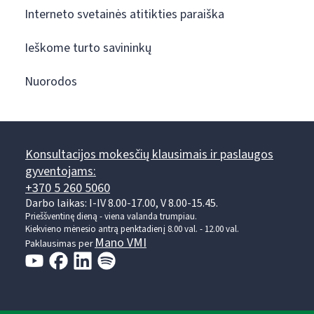
Interneto svetainės atitikties paraiška
Ieškome turto savininkų
Nuorodos
Konsultacijos mokesčių klausimais ir paslaugos
gyventojams:
+370 5 260 5060
Darbo laikas: I-IV 8.00-17.00, V 8.00-15.45.
Prieššventinę dieną - viena valanda trumpiau.
Kiekvieno mėnesio antrą penktadienį 8.00 val. - 12.00 val.
Mano VMI
Paklausimas per