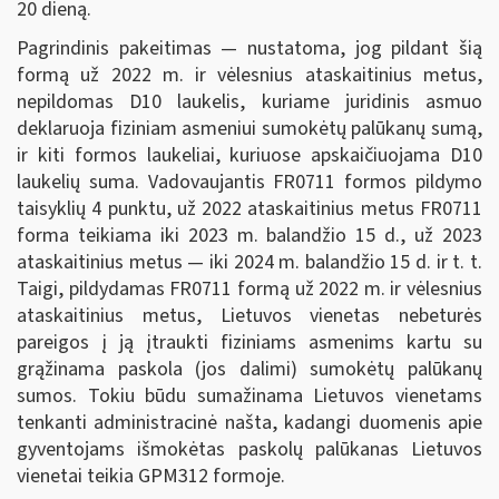
20 dieną.
Pagrindinis pakeitimas — nustatoma, jog pildant šią
formą už 2022 m. ir vėlesnius ataskaitinius metus,
nepildomas D10 laukelis, kuriame juridinis asmuo
deklaruoja fiziniam asmeniui sumokėtų palūkanų sumą,
ir kiti formos laukeliai, kuriuose apskaičiuojama D10
laukelių suma. Vadovaujantis FR0711 formos pildymo
taisyklių 4 punktu, už 2022 ataskaitinius metus FR0711
forma teikiama iki 2023 m. balandžio 15 d., už 2023
ataskaitinius metus — iki 2024 m. balandžio 15 d. ir t. t.
Taigi, pildydamas FR0711 formą už 2022 m. ir vėlesnius
ataskaitinius metus, Lietuvos vienetas nebeturės
pareigos į ją įtraukti fiziniams asmenims kartu su
grąžinama paskola (jos dalimi) sumokėtų palūkanų
sumos. Tokiu būdu sumažinama Lietuvos vienetams
tenkanti administracinė našta, kadangi duomenis apie
gyventojams išmokėtas paskolų palūkanas Lietuvos
vienetai teikia GPM312 formoje.