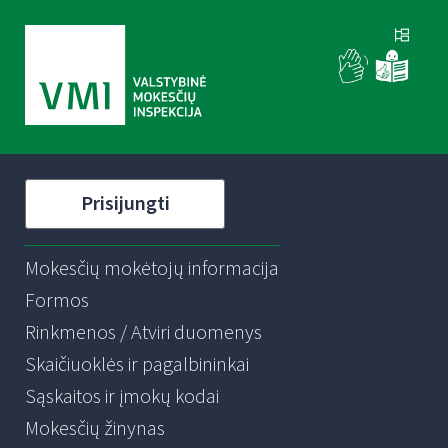
Prisijungti
Mokesčių mokėtojų informacija
Formos
Rinkmenos / Atviri duomenys
Skaičiuoklės ir pagalbininkai
Sąskaitos ir įmokų kodai
Mokesčių žinynas