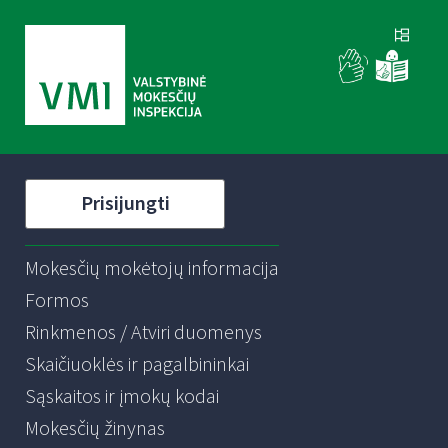
Prisijungti
Mokesčių mokėtojų informacija
Formos
Rinkmenos / Atviri duomenys
Skaičiuoklės ir pagalbininkai
Sąskaitos ir įmokų kodai
Mokesčių žinynas