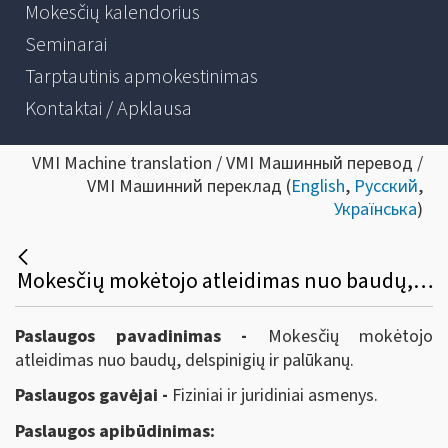
Mokesčių kalendorius
Seminarai
Tarptautinis apmokestinimas
Kontaktai / Apklausa
VMI Machine translation / VMI Машинный перевод /
VMI Машинний переклад (
English
,
Русский
,
Українська
)
Mokesčių mokėtojo atleidimas nuo baudų, delspinigių ir palūkanų
Paslaugos pavadinimas -
Mokesčių mokėtojo
atleidimas nuo baudų, delspinigių ir palūkanų.
Paslaugos gavėjai -
Fiziniai ir juridiniai asmenys.
Paslaugos apibūdinimas: