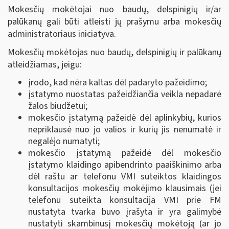
Mokesčių mokėtojai nuo baudų, delspinigių ir/ar
palūkanų gali būti atleisti jų prašymu arba mokesčių
administratoriaus iniciatyva.
Mokesčių mokėtojas nuo baudų, delspinigių ir palūkanų
atleidžiamas, jeigu:
įrodo, kad nėra kaltas dėl padaryto pažeidimo;
įstatymo nuostatas pažeidžiančia veikla nepadarė
žalos biudžetui;
mokesčio įstatymą pažeidė dėl aplinkybių, kurios
nepriklausė nuo jo valios ir kurių jis nenumatė ir
negalėjo numatyti;
mokesčio įstatymą pažeidė dėl mokesčio
įstatymo klaidingo apibendrinto paaiškinimo arba
dėl raštu ar telefonu VMI suteiktos klaidingos
konsultacijos mokesčių mokėjimo klausimais (jei
telefonu suteikta konsultacija VMI prie FM
nustatyta tvarka buvo įrašyta ir yra galimybė
nustatyti skambinusį mokesčių mokėtoją (ar jo