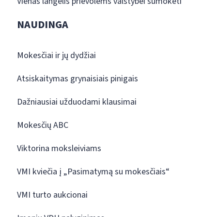
Vienas langelis prievolėms valstybei sumokėti
NAUDINGA
Mokesčiai ir jų dydžiai
Atsiskaitymas grynaisiais pinigais
Dažniausiai užduodami klausimai
Mokesčių ABC
Viktorina moksleiviams
VMI kviečia į „Pasimatymą su mokesčiais“
VMI turto aukcionai