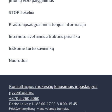
Įmonių VDU palyginimas
STOP šešėliui
Krašto apsaugos ministerijos informacija
Interneto svetainės atitikties paraiška
Ieškome turto savininkų
Nuorodos
Konsultacijos mokesčių klausimais ir paslaugos
gyventojams:
+370 5 260 5060
Darbo laikas: I-IV 8.00-17.00, V 8.00-15.45.
Prieššventinę dieną - viena valanda trumpiau.