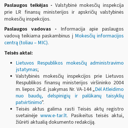
Paslaugos teikėjas -
Valstybinė mokesčių inspekcija
prie LR finansų ministerijos ir apskričių valstybinės
mokesčių inspekcijos.
Paslaugos vadovas -
Informacija apie paslaugos
vadovą teikiama paskambinus į
Mokesčių informacijos
centrą (toliau – MIC)
.
Teisės aktai:
Lietuvos Respublikos mokesčių administravimo
įstatymas
;
Valstybinės mokesčių inspekcijos prie Lietuvos
Respublikos finansų ministerijos viršininko 2004
m. liepos 26 d. įsakymas Nr. VA-144 „
Dėl Atleidimo
nuo baudų, delspinigių ir palūkanų taisyklių
patvirtinimo
".
Teisės aktus galima rasti Teisės aktų registro
svetainėje
www.e-tar.lt
. Pasikeitus teisės aktui,
žiūrėti aktualią dokumento redakciją.