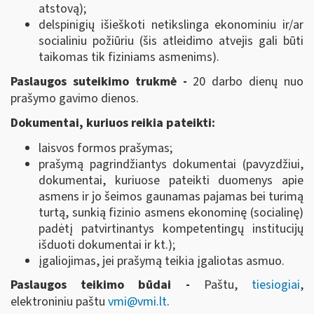
atstovą);
delspinigių išieškoti netikslinga ekonominiu ir/ar
socialiniu požiūriu (šis atleidimo atvejis gali būti
taikomas tik fiziniams asmenims).
Paslaugos suteikimo trukmė -
20 darbo dienų nuo
prašymo gavimo dienos.
Dokumentai, kuriuos reikia pateikti:
laisvos formos prašymas;
prašymą pagrindžiantys dokumentai (pavyzdžiui,
dokumentai, kuriuose pateikti duomenys apie
asmens ir jo šeimos gaunamas pajamas bei turimą
turtą, sunkią fizinio asmens ekonominę (socialinę)
padėtį patvirtinantys kompetentingų institucijų
išduoti dokumentai ir kt.);
įgaliojimas, jei prašymą teikia įgaliotas asmuo.
Paslaugos teikimo būdai -
Paštu,
tiesiogiai
,
elektroniniu paštu
vmi@vmi.lt
.