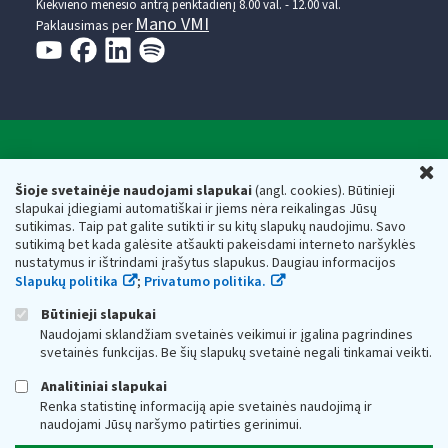
Kiekvieno mėnesio antrą penktadienį 8.00 val. - 12.00 val.
Mano VMI
Paklausimas per
Valstybinė mokesčių inspekcija prie Lietuvos
U
Respublikos finansų ministerijos
Šioje svetainėje naudojami slapukai
(angl. cookies). Būtinieji
slapukai įdiegiami automatiškai ir jiems nėra reikalingas Jūsų
Biudžetinė įstaiga. Juridinio asmens kodas — 188659752,
sutikimas. Taip pat galite sutikti ir su kitų slapukų naudojimu. Savo
adresas: Vasario 16-osios g. 14, 01107 Vilnius, Lietuva, el.paštas:
sutikimą bet kada galėsite atšaukti pakeisdami interneto naršyklės
vmi@vmi.lt
, E. pristatymo dėžutės adresas 188659752
nustatymus ir ištrindami įrašytus slapukus. Daugiau informacijos
Duomenys apie Valstybinę mokesčių inspekciją prie Lietuvos
Slapukų politika
;
Privatumo politika.
Respublikos finansų ministerijos kaupiami ir saugomi Juridinių
asmenų registre
Būtinieji slapukai
Naudojami sklandžiam svetainės veikimui ir įgalina pagrindines
svetainės funkcijas. Be šių slapukų svetainė negali tinkamai veikti.
Analitiniai slapukai
Renka statistinę informaciją apie svetainės naudojimą ir
naudojami Jūsų naršymo patirties gerinimui.