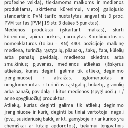
profesine veikla), tiekiamoms malkoms ir medienos
produktams, skirtiems kūrenimui, vietoj galiojusio
standartinio PVM tarifo nustatytas lengvatinis 9 proc.
PVM tarifas (PVMĮ 19 str. 3 dalies 5 punktas).
Medienos produktai (įskaitant malkas), skirti
kūrenimui, apima prekes, nurodytas Kombinuotosios
nomenklatūros (toliau – KN) 4401 pozicijoje: malkinę
medieną, turinčią rąstgalių, pliauskų, šakų, žabų kūlelių
arba panašų pavidalą; medienos skiedras arba
smulkinius; pjuvenas, medienos atliekas (išskyrus
atliekas, kurias deginti galima tik atliekų deginimo
įrenginiuose) ir atraižas, aglomeruotas ir
neaglomeruotas ir turinčias rąstgalių, briketų, granulių
arba panašų pavidalą ir kitus medienos (spygliuočių ir /
ar ne spygliuočių) produktus.
Atliekų, kurias deginti galima tik atliekų deginimo
įrenginiuose ir kurių deginti buitiniai vartotojai negali
(pvz., susidariusių baldų ar kt. gamyboje ir / ar kurios yra
chemiškai ar kitaip apdorotos), tiekimui lengvatinis