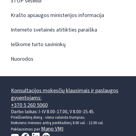
STOP šešėliui
Krašto apsaugos ministerijos informacija
Interneto svetainės atitikties paraiška
Ieškome turto savininkų
Nuorodos
Konsultacijos mokesčių klausimais ir paslaugos
gyventojams:
+370 5 260 5060
Darbo laikas: I-IV 8.00-17.00, V 8.00-15.45.
Prieššventinę dieną - viena valanda trumpiau.
Kiekvieno mėnesio antrą penktadienį 8.00 val. - 12.00 val.
Mano VMI
Paklausimas per