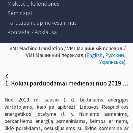
Mokesčių kalendorius
Seminarai
Tarptautinis apmokestinimas
Kontaktai / Apklausa
VMI Machine translation / VMI Машинный перевод /
VMI Машинний переклад (
English
,
Русский
,
Українська
)
1. Kokiai parduodamai medienai nuo 2019 m. sausio 1 d. taikomas lengvatinis 9 proc. PVM tarifas?
Nuo 2019 m. sausio 1 d. buitiniams energijos
vartotojams, kaip jie apibrėžti Lietuvos Respublikos
energetikos įstatyme (t. y. fiziniams asmenims,
perkantiems energiją asmeniniams, šeimos ar namų
ūkio poreikiams, nesusijusiems su ūkine komercine ar