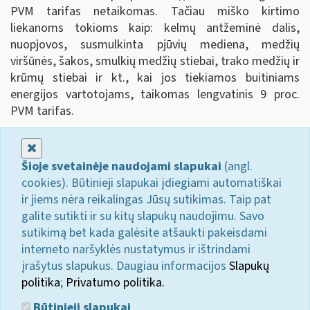
PVM tarifas netaikomas. Tačiau miško kirtimo
liekanoms tokioms kaip: kelmų antžeminė dalis,
nuopjovos, susmulkinta pjūvių mediena, medžių
viršūnės, šakos, smulkių medžių stiebai, trako medžių ir
krūmų stiebai ir kt., kai jos tiekiamos buitiniams
energijos vartotojams, taikomas lengvatinis 9 proc.
PVM tarifas.
Uždaryti
Šioje svetainėje naudojami slapukai
(angl.
cookies). Būtinieji slapukai įdiegiami automatiškai
ir jiems nėra reikalingas Jūsų sutikimas. Taip pat
galite sutikti ir su kitų slapukų naudojimu. Savo
sutikimą bet kada galėsite atšaukti pakeisdami
interneto naršyklės nustatymus ir ištrindami
įrašytus slapukus. Daugiau informacijos
Slapukų
politika
;
Privatumo politika.
Būtinieji slapukai