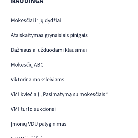
NAUDINGA
Mokesčiai ir jų dydžiai
Atsiskaitymas grynaisiais pinigais
Dažniausiai užduodami klausimai
Mokesčių ABC
Viktorina moksleiviams
VMI kviečia į „Pasimatymą su mokesčiais“
VMI turto aukcionai
Įmonių VDU palyginimas