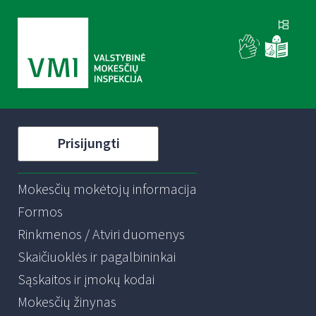
Prisijungti
Mokesčių mokėtojų informacija
Formos
Rinkmenos / Atviri duomenys
Skaičiuoklės ir pagalbininkai
Sąskaitos ir įmokų kodai
Mokesčių žinynas