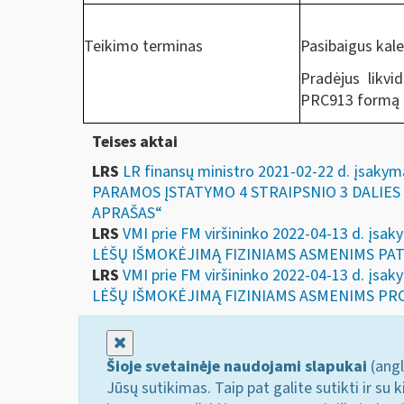
Teikimo terminas
Pasibaigus kal
Pradėjus likvi
PRC913 formą u
Teises aktai
LRS
LR finansų ministro 2021-02-22 d. įsa
PARAMOS ĮSTATYMO 4 STRAIPSNIO 3 DALIE
APRAŠAS“
LRS
VMI prie FM viršininko 2022-04-13 d.
LĖŠŲ IŠMOKĖJIMĄ FIZINIAMS ASMENIMS PA
LRS
VMI prie FM viršininko 2022-04-13 d.
LĖŠŲ IŠMOKĖJIMĄ FIZINIAMS ASMENIMS PR
Uždaryti
Šioje svetainėje naudojami slapukai
(angl
Jūsų sutikimas. Taip pat galite sutikti ir s