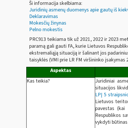
Ši informacija skelbiama:
Juridinių asmenų duomenys apie gautų iš kiek
Deklaravimas
Mokesčių žinynas
Pelno mokestis
PRC913 teikiama tik už 2021, 2022 ir 2023 me
paramą gali gauti FA, kurie Lietuvos Respublikos
ekstremaliąją situaciją ir šalinant jos padari
taisyklės (VMI prie LR FM viršininko įsakymas 
Aspektas
Kas teikia?
Juridiniai asm
situacijos likv
LPĮ 5 straipsni
Lietuvos terito
pavestas (kai 
Respublikos sa
vykdyti būtinas