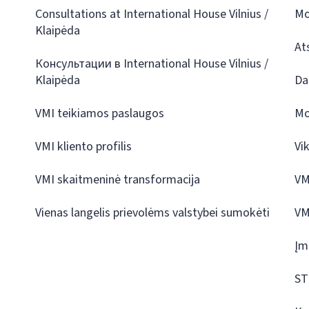
Consultations at International House Vilnius /
Mo
Klaipėda
At
Консультации в International House Vilnius /
Klaipėda
Da
VMI teikiamos paslaugos
Mo
VMI kliento profilis
Vi
VMI skaitmeninė transformacija
VM
Vienas langelis prievolėms valstybei sumokėti
VM
Įm
ST