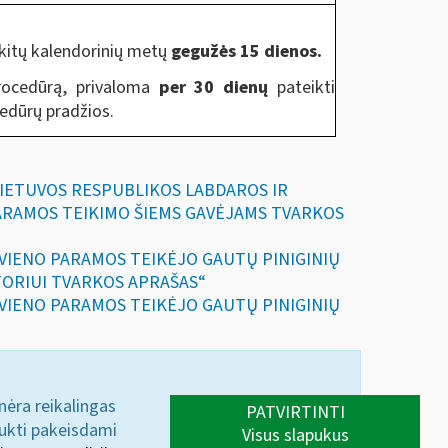
kitų kalendorinių metų
gegužės 15 dienos.
procedūrą, privaloma
per 30 dienų
pateikti
edūrų pradžios.
TI LIETUVOS RESPUBLIKOS LABDAROS IR
PARAMOS TEIKIMO ŠIEMS GAVĖJAMS TVARKOS
KIEKVIENO PARAMOS TEIKĖJO GAUTŲ PINIGINIŲ
TORIUI TVARKOS APRAŠAS“
KIEKVIENO PARAMOS TEIKĖJO GAUTŲ PINIGINIŲ
 nėra reikalingas
PATVIRTINTI
aukti pakeisdami
Visus slapukus