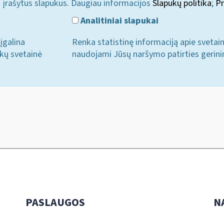
i įrašytus slapukus. Daugiau informacijos
Slapukų politika
;
Pr
Analitiniai slapukai
įgalina
Renka statistinę informaciją apie svetai
ukų svetainė
naudojami Jūsų naršymo patirties gerini
PASLAUGOS
N