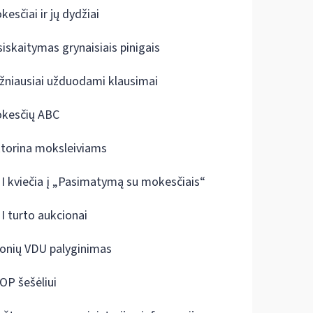
kesčiai ir jų dydžiai
siskaitymas grynaisiais pinigais
žniausiai užduodami klausimai
kesčių ABC
ktorina moksleiviams
I kviečia į „Pasimatymą su mokesčiais“
I turto aukcionai
onių VDU palyginimas
OP šešėliui