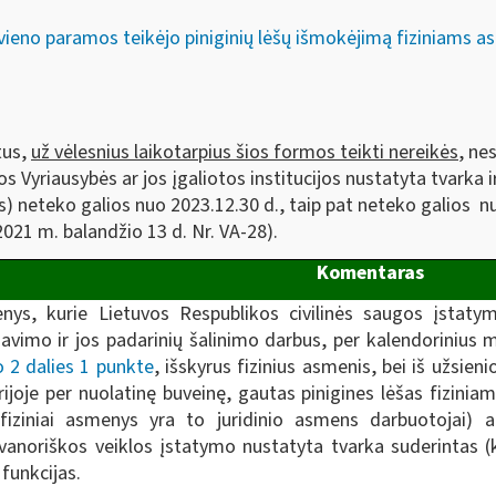
vieno paramos teikėjo piniginių lėšų išmokėjimą fiziniams
tus,
už vėlesnius laikotarpius šios formos teikti nereikės
, ne
 Vyriausybės ar jos įgaliotos institucijos nustatyta tvarka ir
nius) neteko galios nuo 2023.12.30 d., taip pat neteko galio
2021 m. balandžio 13 d. Nr. VA-28).
Komentaras
enys, kurie Lietuvos Respublikos civilinės saugos įstat
idavimo ir jos padarinių šalinimo darbus, per kalendoriniu
o 2 dalies 1 punkte
, išskyrus fizinius asmenis, bei iš užsien
rijoje per nuolatinę buveinę, gautas pinigines lėšas fizin
fiziniai asmenys yra to juridinio asmens darbuotojai) a
vanoriškos veiklos įstatymo nustatyta tvarka suderintas (k
 funkcijas.