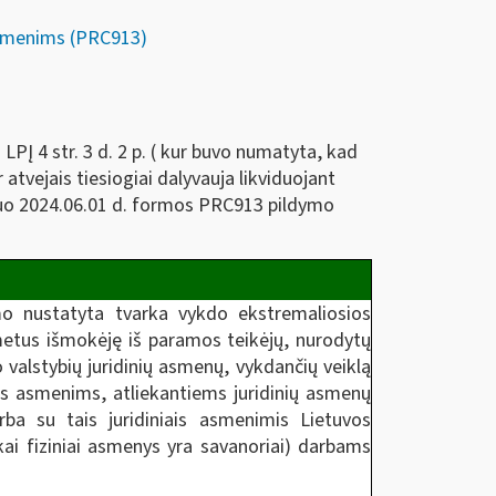
 asmenims (PRC913)
s LPĮ 4 str. 3 d. 2 p. ( kur buvo numatyta, kad
 atvejais tiesiogiai dalyvauja likviduojant
s nuo 2024.06.01 d. formos PRC913 pildymo
ymo nustatyta tvarka vykdo ekstremaliosios
s metus išmokėję iš paramos teikėjų, nurodytų
io valstybių juridinių asmenų, vykdančių veiklą
iams asmenims, atliekantiems juridinių asmenų
rba su tais juridiniais asmenimis Lietuvos
ai fiziniai asmenys yra savanoriai) darbams