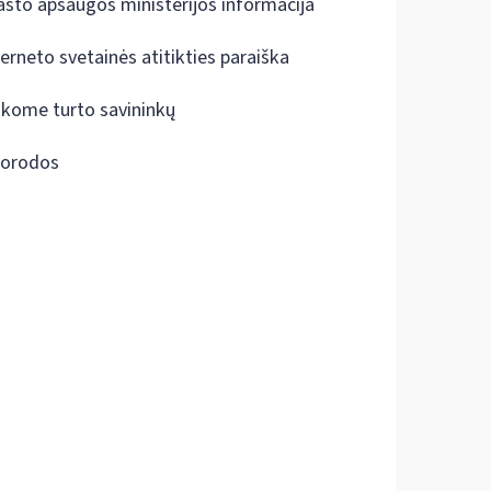
ašto apsaugos ministerijos informacija
terneto svetainės atitikties paraiška
škome turto savininkų
orodos