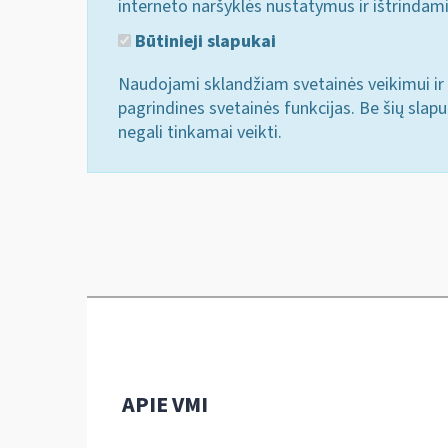
interneto naršyklės nustatymus ir ištrindam
Būtinieji slapukai
Naudojami sklandžiam svetainės veikimui ir 
pagrindines svetainės funkcijas. Be šių slap
negali tinkamai veikti.
APIE VMI