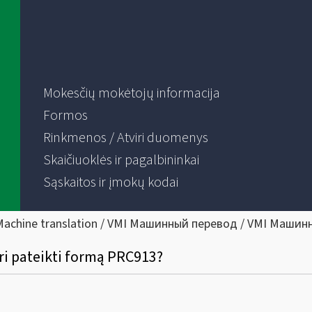
Mokesčių mokėtojų informacija
Formos
Rinkmenos / Atviri duomenys
Skaičiuoklės ir pagalbininkai
Sąskaitos ir įmokų kodai
Machine translation / VMI Машинный перевод / VMI Машин
ri pateikti formą PRC913?