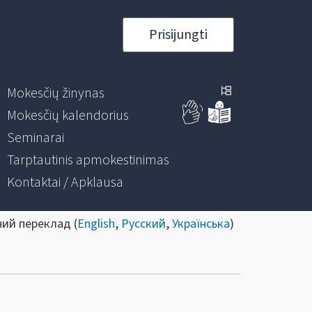
Prisijungti
Mokesčių žinynas
Mokesčių kalendorius
Seminarai
Tarptautinis apmokestinimas
Kontaktai / Apklausa
ний переклад (
English
,
Русский
,
Українська
)