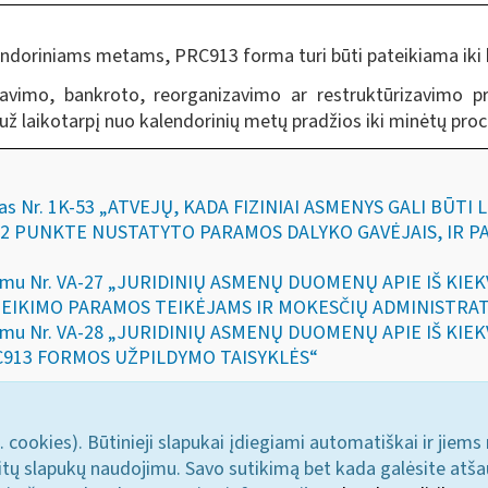
endoriniams metams, PRC913 forma turi būti pateikiama iki 
davimo, bankroto, reorganizavimo ar restruktūrizavimo 
ž laikotarpį nuo kalendorinių metų pradžios iki minėtų proc
kymas Nr. 1K-53 „ATVEJŲ, KADA FIZINIAI ASMENYS GALI BŪ
S 2 PUNKTE NUSTATYTO PARAMOS DALYKO GAVĖJAIS, IR 
 įsakymu Nr. VA-27 „JURIDINIŲ ASMENŲ DUOMENŲ APIE IŠ 
TEIKIMO PARAMOS TEIKĖJAMS IR MOKESČIŲ ADMINISTRA
 įsakymu Nr. VA-28 „JURIDINIŲ ASMENŲ DUOMENŲ APIE IŠ 
C913 FORMOS UŽPILDYMO TAISYKLĖS“
. cookies). Būtinieji slapukai įdiegiami automatiškai ir jiems
u kitų slapukų naudojimu. Savo sutikimą bet kada galėsite atš