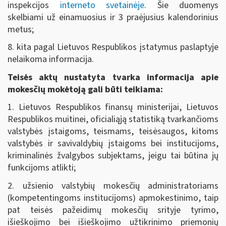
inspekcijos
interneto svetainėje
.
Šie duomenys
skelbiami už einamuosius ir 3 praėjusius kalendorinius
metus;
8. kita pagal Lietuvos Respublikos įstatymus paslaptyje
nelaikoma informacija.
Teisės aktų nustatyta tvarka informacija apie
mokesčių mokėtoją gali būti teikiama:
1. Lietuvos Respublikos finansų ministerijai, Lietuvos
Respublikos muitinei, oficialiąją statistiką tvarkančioms
valstybės įstaigoms, teismams, teisėsaugos, kitoms
valstybės ir savivaldybių įstaigoms bei institucijoms,
kriminalinės žvalgybos subjektams, jeigu tai būtina jų
funkcijoms atlikti;
2. užsienio valstybių mokesčių administratoriams
(kompetentingoms institucijoms) apmokestinimo, taip
pat teisės pažeidimų mokesčių srityje tyrimo,
išieškojimo bei išieškojimo užtikrinimo priemonių