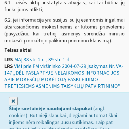
6.1. teisės aktų nustatytais atvejais, kai tai būtina jų
funkcijoms atlikti;
6.2. jei informacija yra susijusi su jų esamomis ir galimai
atsirasiančiomis mokestinėmis ar kitomis prievolėmis
(pavyzdžiui, kai tretieji asmenys sprendžia mirusio
mokesčių mokėtojo palikimo priėmimo klausimą).
Teises aktai
LRS
MAĮ 38 str. 2 d., 39 str. 1 d.
LRS
VMI prie FM viršininko 2004-07-29 įsakymas Nr. VA-
147 „DĖL PASLAPTYJE NELAIKOMOS INFORMACIJOS
APIE MOKESČIŲ MOKĖTOJĄ PASKLEIDIMO
TRETIESIEMS ASMENIMS TAISYKLIŲ PATVIRTINIMO“
Uždaryti
Šioje svetainėje naudojami slapukai
(angl.
cookies). Būtinieji slapukai įdiegiami automatiškai
ir jiems nėra reikalingas Jūsų sutikimas. Taip pat