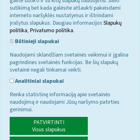
galite sutikti ir su kitų slapukų naudojimu. Savo
sutikimą bet kada galėsite atšaukti pakeisdami
interneto naršyklės nustatymus ir ištrindami
įrašytus slapukus. Daugiau informacijos
Slapukų
politika
;
Privatumo politika.
Būtinieji slapukai
Naudojami sklandžiam svetainės veikimui ir įgalina
pagrindines svetainės funkcijas. Be šių slapukų
svetainė negali tinkamai veikti.
Analitiniai slapukai
Renka statistinę informaciją apie svetainės
naudojimą ir naudojami Jūsų naršymo patirties
gerinimui.
PATVIRTINTI
Visus slapukus