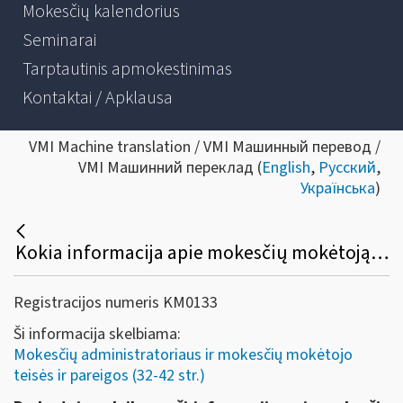
Mokesčių kalendorius
Seminarai
Tarptautinis apmokestinimas
Kontaktai / Apklausa
VMI Machine translation / VMI Машинный перевод /
VMI Машинний переклад (
English
,
Русский
,
Українська
)
Kokia informacija apie mokesčių mokėtoją nelaikoma paslaptyje ir kam ji gali būti suteikta?
Registracijos numeris KM0133
Ši informacija skelbiama:
Mokesčių administratoriaus ir mokesčių mokėtojo
teisės ir pareigos (32-42 str.)