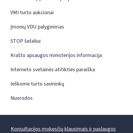
VMI turto aukcionai
Įmonių VDU palyginimas
STOP šešėliui
Krašto apsaugos ministerijos informacija
Interneto svetainės atitikties paraiška
Ieškome turto savininkų
Nuorodos
Konsultacijos mokesčių klausimais ir paslaugos