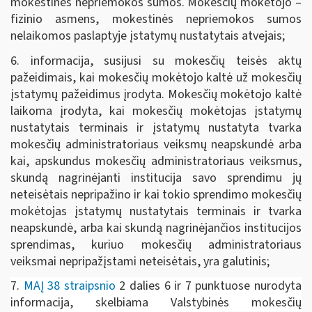
mokestinės nepriemokos sumos. Mokesčių mokėtojo –
fizinio asmens, mokestinės nepriemokos sumos
nelaikomos paslaptyje įstatymų nustatytais atvejais;
6. informacija, susijusi su mokesčių teisės aktų
pažeidimais, kai mokesčių mokėtojo kaltė už mokesčių
įstatymų pažeidimus įrodyta. Mokesčių mokėtojo kaltė
laikoma įrodyta, kai mokesčių mokėtojas įstatymų
nustatytais terminais ir įstatymų nustatyta tvarka
mokesčių administratoriaus veiksmų neapskundė arba
kai, apskundus mokesčių administratoriaus veiksmus,
skundą nagrinėjanti institucija savo sprendimu jų
neteisėtais nepripažino ir kai tokio sprendimo mokesčių
mokėtojas įstatymų nustatytais terminais ir tvarka
neapskundė, arba kai skundą nagrinėjančios institucijos
sprendimas, kuriuo mokesčių administratoriaus
veiksmai nepripažįstami neteisėtais, yra galutinis;
7.
MAĮ 38 straipsnio
2 dalies 6 ir 7 punktuose nurodyta
informacija, skelbiama Valstybinės mokesčių