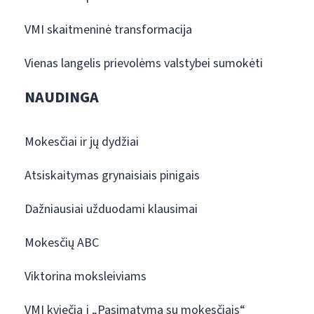
VMI skaitmeninė transformacija
Vienas langelis prievolėms valstybei sumokėti
NAUDINGA
Mokesčiai ir jų dydžiai
Atsiskaitymas grynaisiais pinigais
Dažniausiai užduodami klausimai
Mokesčių ABC
Viktorina moksleiviams
VMI kviečia į „Pasimatymą su mokesčiais“