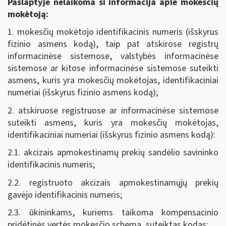
Paslaptyje nelaikoma ši informacija apie mokesčių
mokėtoją:
1. mokesčių mokėtojo identifikacinis numeris (išskyrus
fizinio asmens kodą), taip pat atskirose registrų
informacinėse sistemose, valstybės informacinėse
sistemose ar kitose informacinėse sistemose suteikti
asmens, kuris yra mokesčių mokėtojas, identifikaciniai
numeriai (išskyrus fizinio asmens kodą);
2. atskiruose registruose ar informacinėse sistemose
suteikti asmens, kuris yra mokesčių mokėtojas,
identifikaciniai numeriai (išskyrus fizinio asmens kodą):
2.1. akcizais apmokestinamų prekių sandėlio savininko
identifikacinis numeris;
2.2. registruoto akcizais apmokestinamųjų prekių
gavėjo identifikacinis numeris;
2.3. ūkininkams, kuriems taikoma kompensacinio
pridėtinės vertės mokesčio schema, suteiktas kodas;