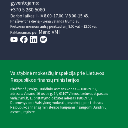
gyventojams:
+370 5 260 5060
Darbo laikas: I-IV 8.00-17.00, V 8.00-15.45.
Prieššventinę dieną - viena valanda trumpiau.
Kiekvieno mėnesio antrą penktadienį 8.00 val. - 12.00 val.
Mano VMI
Paklausimas per
Valstybinė mokesčių inspekcija prie Lietuvos
Respublikos finansų ministerijos
Biudžetinė įstaiga. Juridinio asmens kodas — 188659752,
adresas: Vasario 16-osios g. 14, 01107 Vilnius, Lietuva, el.paštas:
vmi@vmi.lt
, E. pristatymo dėžutės adresas 188659752
Duomenys apie Valstybinę mokesčių inspekciją prie Lietuvos
Respublikos finansų ministerijos kaupiami ir saugomi Juridinių
asmenų registre