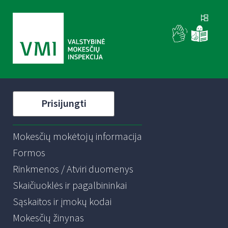
Prisijungti
Mokesčių mokėtojų informacija
Formos
Rinkmenos / Atviri duomenys
Skaičiuoklės ir pagalbininkai
Sąskaitos ir įmokų kodai
Mokesčių žinynas