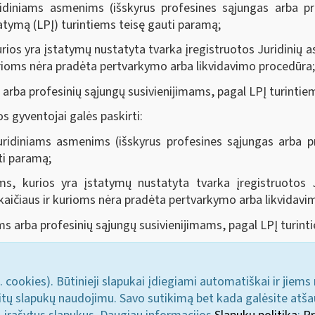
niams asmenims (išskyrus profesines sąjungas arba prof
atymą (LPĮ) turintiems teisę gauti paramą;
ios yra įstatymų nustatyta tvarka įregistruotos Juridinių a
 kurioms nėra pradėta pertvarkymo arba likvidavimo procedūra;
ba profesinių sąjungų susivienijimams, pagal LPĮ turintiem
os gyventojai galės paskirti:
diniams asmenims (išskyrus profesines sąjungas arba prof
ti paramą;
ms, kurios yra įstatymų nustatyta tvarka įregistruotos J
 skaičiaus ir kurioms nėra pradėta pertvarkymo arba likvidav
arba profesinių sąjungų susivienijimams, pagal LPĮ turinti
. cookies). Būtinieji slapukai įdiegiami automatiškai ir jiems
u kitų slapukų naudojimu. Savo sutikimą bet kada galėsite atš