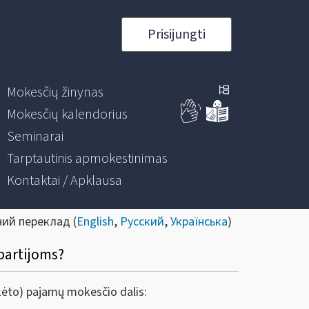
Prisijungti
Mokesčių žinynas
Mokesčių kalendorius
Seminarai
Tarptautinis apmokestinimas
Kontaktai / Apklausa
ний переклад (
English
,
Русский
,
Українська
)
partijoms?
okėto) pajamų mokesčio dalis: