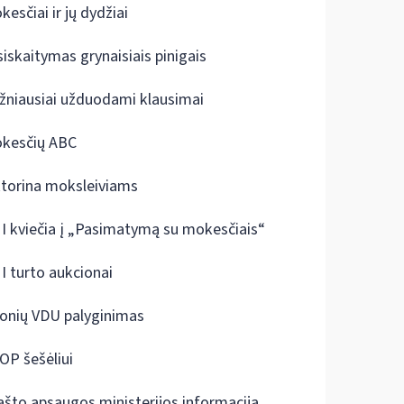
kesčiai ir jų dydžiai
siskaitymas grynaisiais pinigais
žniausiai užduodami klausimai
kesčių ABC
ktorina moksleiviams
I kviečia į „Pasimatymą su mokesčiais“
I turto aukcionai
onių VDU palyginimas
OP šešėliui
ašto apsaugos ministerijos informacija