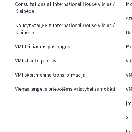
Consultations at International House Vilnius /
Mo
Klaipėda
At
Консультации в International House Vilnius /
Klaipėda
Da
VMI teikiamos paslaugos
Mo
VMI kliento profilis
Vi
VMI skaitmeninė transformacija
VM
Vienas langelis prievolėms valstybei sumokėti
VM
Įm
ST
Kr