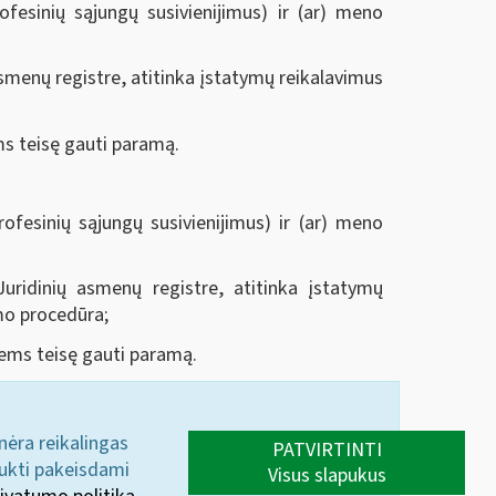
esinių sąjungų susivienijimus) ir (ar) meno
smenų registre, atitinka įstatymų reikalavimus
s teisę gauti paramą.
esinių sąjungų susivienijimus) ir (ar) meno
uridinių asmenų registre, atitinka įstatymų
imo procedūra;
ems teisę gauti paramą.
 nėra reikalingas
PATVIRTINTI
aukti pakeisdami
Visus slapukus