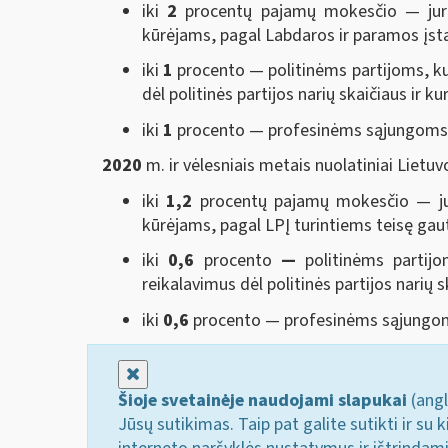
iki
2
procentų pajamų mokesčio — juridi
kūrėjams, pagal Labdaros ir paramos įst
iki
1
procento — politinėms partijoms, kur
dėl politinės partijos narių skaičiaus ir
iki
1
procento — profesinėms sąjungoms ar
2020
m. ir vėlesniais metais nuolatiniai Lietuv
iki
1,2
procentų pajamų mokesčio — juri
kūrėjams, pagal LPĮ turintiems teisę gau
iki
0,6
procento
—
politinėms partijo
reikalavimus dėl politinės partijos narių
iki
0,6
procento — profesinėms sąjungoms 
Uždaryti
Šioje svetainėje naudojami slapukai
(angl
Jūsų sutikimas. Taip pat galite sutikti ir s