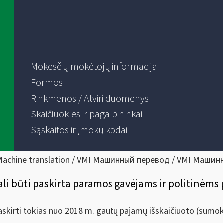
Mokesčių mokėtojų informacija
Formos
Rinkmenos / Atviri duomenys
Skaičiuoklės ir pagalbininkai
Sąskaitos ir įmokų kodai
Machine translation / VMI Машинный перевод / VMI Машин
li būti paskirta paramos gavėjams ir politinėms 
 paskirti tokias nuo 2018 m. gautų pajamų išskaičiuoto (sum