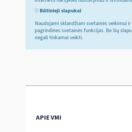
interneto naršyklės nustatymus ir ištrindam
Būtinieji slapukai
Naudojami sklandžiam svetainės veikimui ir 
pagrindines svetainės funkcijas. Be šių slap
negali tinkamai veikti.
APIE VMI