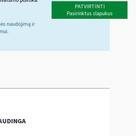
ivatumo politika.
PATVIRTINTI
Pasirinktus slapukus
nės naudojimą ir
mui.
AUDINGA