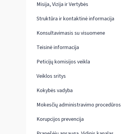
Misija, Vizija ir Vertybės
Struktūra ir kontaktinė informacija
Konsultavimasis su visuomene
Teisinė informacija
Peticijų komisijos veikla
Veiklos sritys
Kokybės vadyba
Mokesčių administravimo procedūros
Korupcijos prevencija
Pranešėjų apsauga. Vidinis kanalas