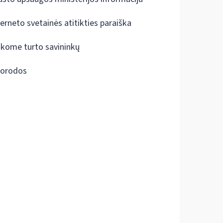
terneto svetainės atitikties paraiška
škome turto savininkų
orodos