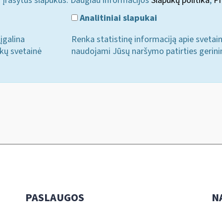
i įrašytus slapukus. Daugiau informacijos
Slapukų politika
;
Pr
Analitiniai slapukai
įgalina
Renka statistinę informaciją apie svetai
ukų svetainė
naudojami Jūsų naršymo patirties gerini
PASLAUGOS
N