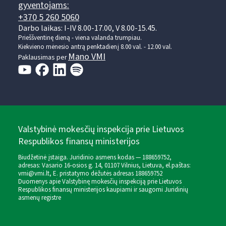
gyventojams:
+370 5 260 5060
Darbo laikas: I-IV 8.00-17.00, V 8.00-15.45.
Prieššventinę dieną - viena valanda trumpiau.
Kiekvieno mėnesio antrą penktadienį 8.00 val. - 12.00 val.
Mano VMI
Paklausimas per
Valstybinė mokesčių inspekcija prie Lietuvos
Respublikos finansų ministerijos
Biudžetinė įstaiga. Juridinio asmens kodas — 188659752,
adresas: Vasario 16-osios g. 14, 01107 Vilnius, Lietuva, el.paštas:
vmi@vmi.lt
, E. pristatymo dėžutės adresas 188659752
Duomenys apie Valstybinę mokesčių inspekciją prie Lietuvos
Respublikos finansų ministerijos kaupiami ir saugomi Juridinių
asmenų registre