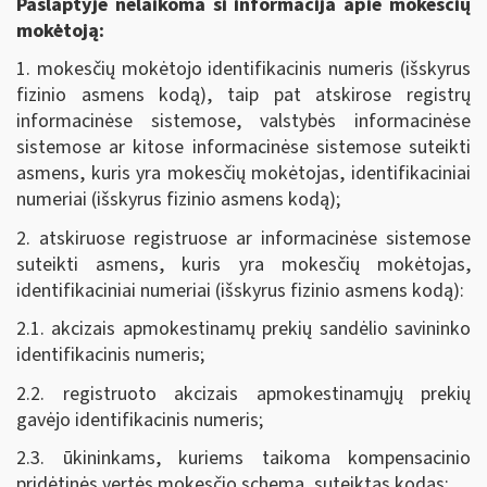
Paslaptyje nelaikoma ši informacija apie mokesčių
mokėtoją:
1. mokesčių mokėtojo identifikacinis numeris (išskyrus
fizinio asmens kodą), taip pat atskirose registrų
informacinėse sistemose, valstybės informacinėse
sistemose ar kitose informacinėse sistemose suteikti
asmens, kuris yra mokesčių mokėtojas, identifikaciniai
numeriai (išskyrus fizinio asmens kodą);
2. atskiruose registruose ar informacinėse sistemose
suteikti asmens, kuris yra mokesčių mokėtojas,
identifikaciniai numeriai (išskyrus fizinio asmens kodą):
2.1. akcizais apmokestinamų prekių sandėlio savininko
identifikacinis numeris;
2.2. registruoto akcizais apmokestinamųjų prekių
gavėjo identifikacinis numeris;
2.3. ūkininkams, kuriems taikoma kompensacinio
pridėtinės vertės mokesčio schema, suteiktas kodas;