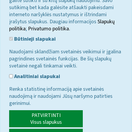
galite sutikti ir su kitų slapukų naudojimu. Savo
sutikimą bet kada galėsite atšaukti pakeisdami
interneto naršyklės nustatymus ir ištrindami
įrašytus slapukus. Daugiau informacijos
Slapukų
politika
;
Privatumo politika.
Būtinieji slapukai
Naudojami sklandžiam svetainės veikimui ir įgalina
pagrindines svetainės funkcijas. Be šių slapukų
svetainė negali tinkamai veikti.
Analitiniai slapukai
Renka statistinę informaciją apie svetainės
naudojimą ir naudojami Jūsų naršymo patirties
gerinimui.
PATVIRTINTI
Visus slapukus