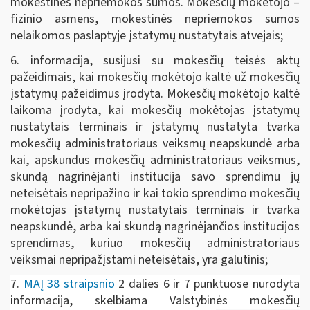
mokestinės nepriemokos sumos. Mokesčių mokėtojo –
fizinio asmens, mokestinės nepriemokos sumos
nelaikomos paslaptyje įstatymų nustatytais atvejais;
6. informacija, susijusi su mokesčių teisės aktų
pažeidimais, kai mokesčių mokėtojo kaltė už mokesčių
įstatymų pažeidimus įrodyta. Mokesčių mokėtojo kaltė
laikoma įrodyta, kai mokesčių mokėtojas įstatymų
nustatytais terminais ir įstatymų nustatyta tvarka
mokesčių administratoriaus veiksmų neapskundė arba
kai, apskundus mokesčių administratoriaus veiksmus,
skundą nagrinėjanti institucija savo sprendimu jų
neteisėtais nepripažino ir kai tokio sprendimo mokesčių
mokėtojas įstatymų nustatytais terminais ir tvarka
neapskundė, arba kai skundą nagrinėjančios institucijos
sprendimas, kuriuo mokesčių administratoriaus
veiksmai nepripažįstami neteisėtais, yra galutinis;
7.
MAĮ 38 straipsnio
2 dalies 6 ir 7 punktuose nurodyta
informacija, skelbiama Valstybinės mokesčių