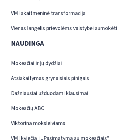
VMI skaitmeninė transformacija
Vienas langelis prievolėms valstybei sumokėti
NAUDINGA
Mokesčiai ir jų dydžiai
Atsiskaitymas grynaisiais pinigais
Dažniausiai užduodami klausimai
Mokesčių ABC
Viktorina moksleiviams
VMI kviečia į „Pasimatymą su mokesčiais“