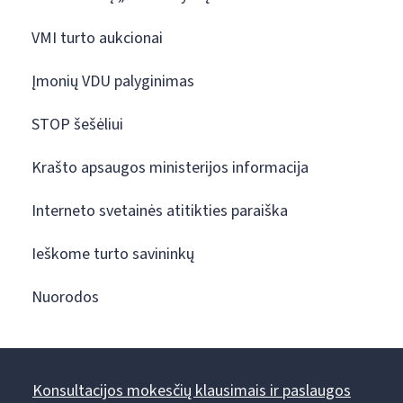
VMI turto aukcionai
Įmonių VDU palyginimas
STOP šešėliui
Krašto apsaugos ministerijos informacija
Interneto svetainės atitikties paraiška
Ieškome turto savininkų
Nuorodos
Konsultacijos mokesčių klausimais ir paslaugos