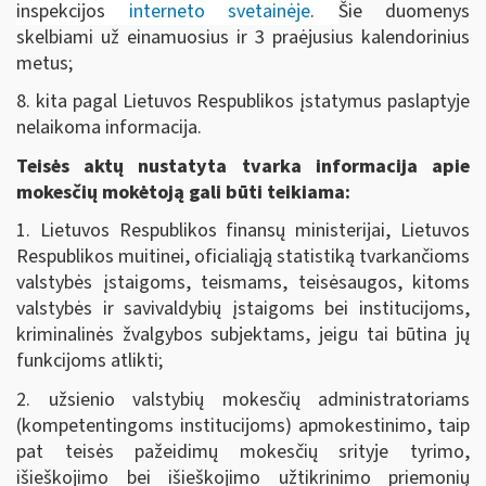
inspekcijos
interneto svetainėje
.
Šie duomenys
skelbiami už einamuosius ir 3 praėjusius kalendorinius
metus;
8. kita pagal Lietuvos Respublikos įstatymus paslaptyje
nelaikoma informacija.
Teisės aktų nustatyta tvarka informacija apie
mokesčių mokėtoją gali būti teikiama:
1. Lietuvos Respublikos finansų ministerijai, Lietuvos
Respublikos muitinei, oficialiąją statistiką tvarkančioms
valstybės įstaigoms, teismams, teisėsaugos, kitoms
valstybės ir savivaldybių įstaigoms bei institucijoms,
kriminalinės žvalgybos subjektams, jeigu tai būtina jų
funkcijoms atlikti;
2. užsienio valstybių mokesčių administratoriams
(kompetentingoms institucijoms) apmokestinimo, taip
pat teisės pažeidimų mokesčių srityje tyrimo,
išieškojimo bei išieškojimo užtikrinimo priemonių