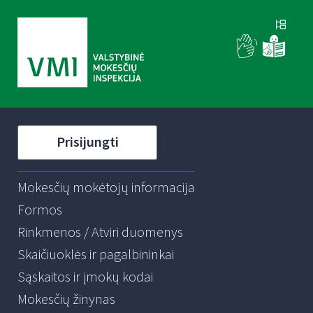
Prisijungti
Mokesčių mokėtojų informacija
Formos
Rinkmenos / Atviri duomenys
Skaičiuoklės ir pagalbininkai
Sąskaitos ir įmokų kodai
Mokesčių žinynas