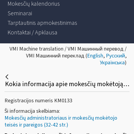
Mokesčių kalendorius
Seminarai
Tarptautinis apmokestinimas
Kontaktai / Apklausa
VMI Machine translation / VMI Машинный перевод /
VMI Машинний переклад (
English
,
Русский
,
Українська
)
Kokia informacija apie mokesčių mokėtoją nelaikoma paslaptyje ir kam ji gali būti suteikta?
Registracijos numeris KM0133
Ši informacija skelbiama:
Mokesčių administratoriaus ir mokesčių mokėtojo
teisės ir pareigos (32-42 str.)