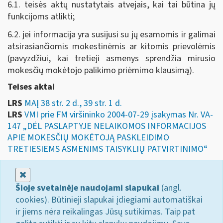
6.1. teisės aktų nustatytais atvejais, kai tai būtina jų
funkcijoms atlikti;
6.2. jei informacija yra susijusi su jų esamomis ir galimai
atsirasiančiomis mokestinėmis ar kitomis prievolėmis
(pavyzdžiui, kai tretieji asmenys sprendžia mirusio
mokesčių mokėtojo palikimo priėmimo klausimą).
Teises aktai
LRS
MAĮ 38 str. 2 d., 39 str. 1 d.
LRS
VMI prie FM viršininko 2004-07-29 įsakymas Nr. VA-
147 „DĖL PASLAPTYJE NELAIKOMOS INFORMACIJOS
APIE MOKESČIŲ MOKĖTOJĄ PASKLEIDIMO
TRETIESIEMS ASMENIMS TAISYKLIŲ PATVIRTINIMO“
Uždaryti
Šioje svetainėje naudojami slapukai
(angl.
cookies). Būtinieji slapukai įdiegiami automatiškai
ir jiems nėra reikalingas Jūsų sutikimas. Taip pat