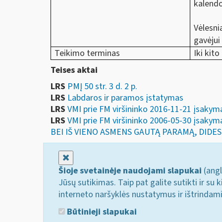
kalendo
Vėlesni
gavėjui
Teikimo terminas
Iki kit
Teises aktai
LRS
PMĮ 50 str. 3 d. 2 p.
LRS
Labdaros ir paramos įstatymas
LRS
VMI prie FM viršininko 2016-11-21 įs
LRS
VMI prie FM viršininko 2006-05-30 įsa
BEI IŠ VIENO ASMENS GAUTĄ PARAMĄ, DIDES
Uždaryti
Šioje svetainėje naudojami slapukai
(angl
Jūsų sutikimas. Taip pat galite sutikti ir s
interneto naršyklės nustatymus ir ištrindam
Būtinieji slapukai