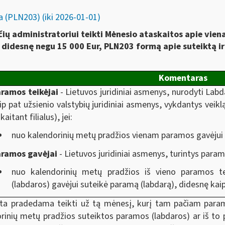
 (PLN203) (iki 2026-01-01)
ų administratoriui teikti Mėnesio ataskaitos apie vien
didesnę negu 15 000 Eur, PLN203 formą apie suteiktą ir
Komentaras
ramos teikėjai
- Lietuvos juridiniai asmenys, nurodyti Labd
ip pat užsienio valstybių juridiniai asmenys, vykdantys veikl
skaitant filialus), jei:
nuo kalendorinių metų pradžios vienam paramos gavėjui 
aramos gavėjai
- Lietuvos juridiniai asmenys, turintys param
nuo kalendorinių metų pradžios iš vieno paramos 
(labdaros) gavėjui suteikė paramą (labdarą), didesnę kaip
ta pradedama teikti už tą mėnesį, kurį tam pačiam param
rinių metų pradžios suteiktos paramos (labdaros) ar iš to 