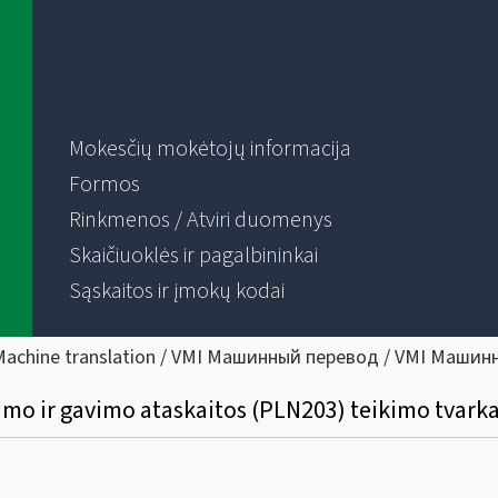
Mokesčių mokėtojų informacija
Formos
Rinkmenos / Atviri duomenys
Skaičiuoklės ir pagalbininkai
Sąskaitos ir įmokų kodai
Machine translation / VMI Машинный перевод / VMI Машин
mo ir gavimo ataskaitos (PLN203) teikimo tvarka 