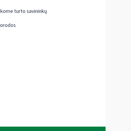
škome turto savininkų
orodos