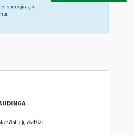
nės naudojimą ir
mui.
AUDINGA
kesčiai ir jų dydžiai