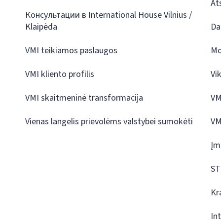
At
Консультации в International House Vilnius /
Klaipėda
Da
VMI teikiamos paslaugos
Mo
VMI kliento profilis
Vi
VMI skaitmeninė transformacija
VM
Vienas langelis prievolėms valstybei sumokėti
VM
Įm
ST
Kr
In