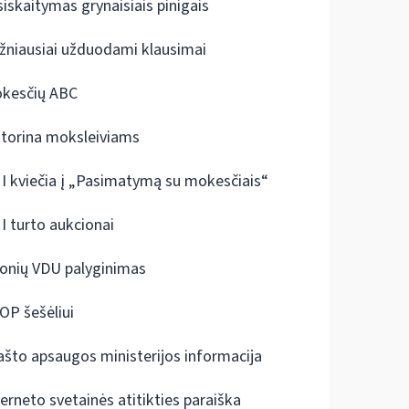
siskaitymas grynaisiais pinigais
žniausiai užduodami klausimai
kesčių ABC
ktorina moksleiviams
I kviečia į „Pasimatymą su mokesčiais“
I turto aukcionai
onių VDU palyginimas
OP šešėliui
ašto apsaugos ministerijos informacija
terneto svetainės atitikties paraiška