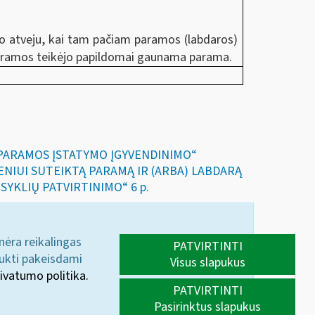
.
uo atveju, kai tam pačiam paramos (labdaros)
 paramos teikėjo papildomai gaunama parama.
IR PARAMOS ĮSTATYMO ĮGYVENDINIMO“
SMENIUI SUTEIKTĄ PARAMĄ IR (ARBA) LABDARĄ
SYKLIŲ PATVIRTINIMO“ 6 p.
 nėra reikalingas
PATVIRTINTI
aukti pakeisdami
Visus slapukus
ivatumo politika.
PATVIRTINTI
Pasirinktus slapukus