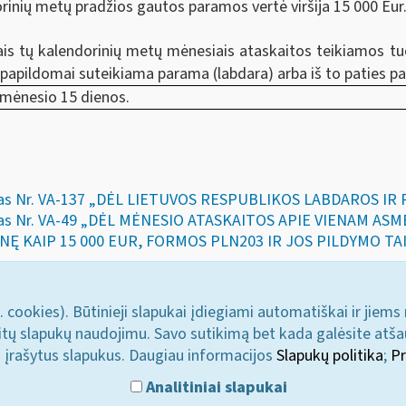
rinių metų pradžios gautos paramos vertė viršija 15 000 Eur
ais tų kalendorinių metų mėnesiais ataskaitos teikiamos t
 papildomai suteikiama parama (labdara) arba iš to paties
o mėnesio 15 dienos.
akymas Nr. VA-137 „DĖL LIETUVOS RESPUBLIKOS LABDAROS 
kymas Nr. VA-49 „DĖL MĖNESIO ATASKAITOS APIE VIENAM A
NĘ KAIP 15 000 EUR, FORMOS PLN203 IR JOS PILDYMO TAI
. cookies). Būtinieji slapukai įdiegiami automatiškai ir jiems
u kitų slapukų naudojimu. Savo sutikimą bet kada galėsite atš
i įrašytus slapukus. Daugiau informacijos
Slapukų politika
;
Pr
Analitiniai slapukai