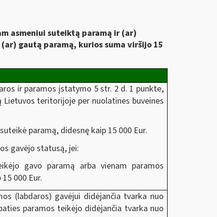
am asmeniui suteiktą paramą ir (ar)
 (ar) gautą paramą, kurios suma viršijo 15
aros ir paramos įstatymo 5 str. 2 d. 1 punkte,
ą Lietuvos teritorijoje per nuolatines buveines
suteikė paramą, didesnę kaip 15 000 Eur.
os gavėjo statusą, jei:
teikėjo gavo paramą arba vienam paramos
 15 000 Eur.
os (labdaros) gavėjui didėjančia tvarka nuo
paties paramos teikėjo didėjančia tvarka nuo