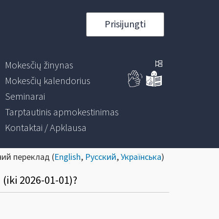
Prisijungti
Mokesčių žinynas
Mokesčių kalendorius
Seminarai
Tarptautinis apmokestinimas
Kontaktai / Apklausa
ний переклад (
English
,
Русский
,
Українська
)
(iki 2026-01-01)?