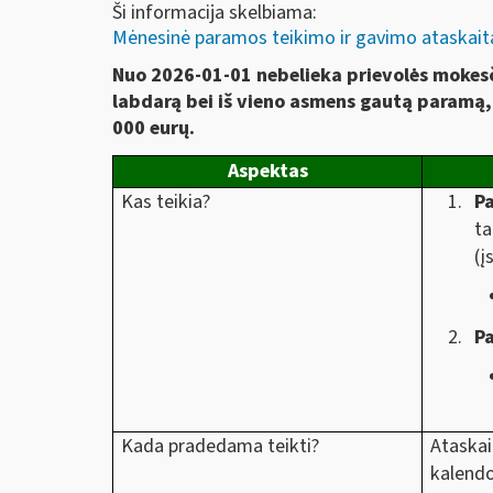
Ši informacija skelbiama:
Mėnesinė paramos teikimo ir gavimo ataskaita
Nuo 2026-01-01 nebelieka prievolės mokesči
labdarą bei iš vieno asmens gautą paramą, 
000 eurų.
Aspektas
Kas teikia?
Pa
ta
(į
P
Kada pradedama teikti?
Ataskai
kalendo