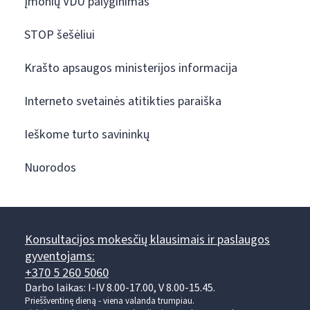
Įmonių VDU palyginimas
STOP šešėliui
Krašto apsaugos ministerijos informacija
Interneto svetainės atitikties paraiška
Ieškome turto savininkų
Nuorodos
Konsultacijos mokesčių klausimais ir paslaugos
gyventojams:
+370 5 260 5060
Darbo laikas: I-IV 8.00-17.00, V 8.00-15.45.
Prieššventinę dieną - viena valanda trumpiau.