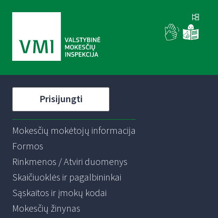
Prisijungti
Mokesčių mokėtojų informacija
Formos
Rinkmenos / Atviri duomenys
Skaičiuoklės ir pagalbininkai
Sąskaitos ir įmokų kodai
Mokesčių žinynas