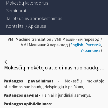
Mokesčių kalendorius
Seminarai
Tarptautinis apmokestinimas
Kontaktai / Apklausa
VMI Machine translation / VMI Машинный перевод /
VMI Машинний переклад (
English
,
Русский
,
Українська
)
Mokesčių mokėtojo atleidimas nuo baudų, delspinigių ir palūkanų
Paslaugos pavadinimas -
Mokesčių mokėtojo
atleidimas nuo baudų, delspinigių ir palūkanų.
Paslaugos gavėjai -
Fiziniai ir juridiniai asmenys.
Paslaugos apibūdinimas: