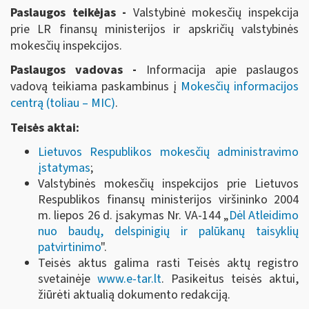
Paslaugos teikėjas -
Valstybinė mokesčių inspekcija
prie LR finansų ministerijos ir apskričių valstybinės
mokesčių inspekcijos.
Paslaugos vadovas -
Informacija apie paslaugos
vadovą teikiama paskambinus į
Mokesčių informacijos
centrą (toliau – MIC)
.
Teisės aktai:
Lietuvos Respublikos mokesčių administravimo
įstatymas
;
Valstybinės mokesčių inspekcijos prie Lietuvos
Respublikos finansų ministerijos viršininko 2004
m. liepos 26 d. įsakymas Nr. VA-144 „
Dėl Atleidimo
nuo baudų, delspinigių ir palūkanų taisyklių
patvirtinimo
".
Teisės aktus galima rasti Teisės aktų registro
svetainėje
www.e-tar.lt
. Pasikeitus teisės aktui,
žiūrėti aktualią dokumento redakciją.