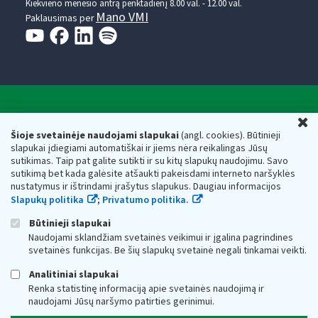
Kiekvieno mėnesio antrą penktadienį 8.00 val. - 12.00 val.
Mano VMI
Paklausimas per
Valstybinė mokesčių inspekcija prie Lietuvos
U
Respublikos finansų ministerijos
Šioje svetainėje naudojami slapukai
(angl. cookies). Būtinieji
slapukai įdiegiami automatiškai ir jiems nėra reikalingas Jūsų
Biudžetinė įstaiga. Juridinio asmens kodas — 188659752,
sutikimas. Taip pat galite sutikti ir su kitų slapukų naudojimu. Savo
adresas: Vasario 16-osios g. 14, 01107 Vilnius, Lietuva, el.paštas:
sutikimą bet kada galėsite atšaukti pakeisdami interneto naršyklės
vmi@vmi.lt
, E. pristatymo dėžutės adresas 188659752
nustatymus ir ištrindami įrašytus slapukus. Daugiau informacijos
Duomenys apie Valstybinę mokesčių inspekciją prie Lietuvos
Slapukų politika
;
Privatumo politika.
Respublikos finansų ministerijos kaupiami ir saugomi Juridinių
asmenų registre
Būtinieji slapukai
Naudojami sklandžiam svetainės veikimui ir įgalina pagrindines
svetainės funkcijas. Be šių slapukų svetainė negali tinkamai veikti.
Analitiniai slapukai
Renka statistinę informaciją apie svetainės naudojimą ir
naudojami Jūsų naršymo patirties gerinimui.