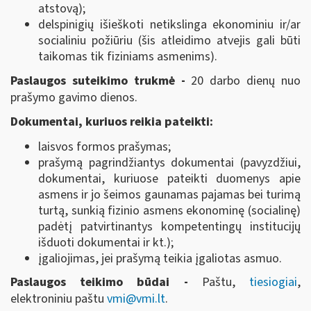
atstovą);
delspinigių išieškoti netikslinga ekonominiu ir/ar
socialiniu požiūriu (šis atleidimo atvejis gali būti
taikomas tik fiziniams asmenims).
Paslaugos suteikimo trukmė -
20 darbo dienų nuo
prašymo gavimo dienos.
Dokumentai, kuriuos reikia pateikti:
laisvos formos prašymas;
prašymą pagrindžiantys dokumentai (pavyzdžiui,
dokumentai, kuriuose pateikti duomenys apie
asmens ir jo šeimos gaunamas pajamas bei turimą
turtą, sunkią fizinio asmens ekonominę (socialinę)
padėtį patvirtinantys kompetentingų institucijų
išduoti dokumentai ir kt.);
įgaliojimas, jei prašymą teikia įgaliotas asmuo.
Paslaugos teikimo būdai -
Paštu,
tiesiogiai
,
elektroniniu paštu
vmi@vmi.lt
.