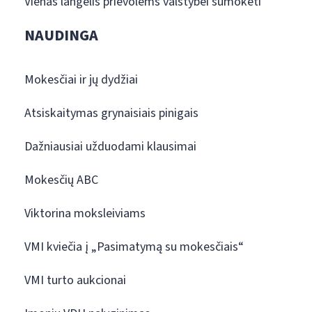
Vienas langelis prievolėms valstybei sumokėti
NAUDINGA
Mokesčiai ir jų dydžiai
Atsiskaitymas grynaisiais pinigais
Dažniausiai užduodami klausimai
Mokesčių ABC
Viktorina moksleiviams
VMI kviečia į „Pasimatymą su mokesčiais“
VMI turto aukcionai