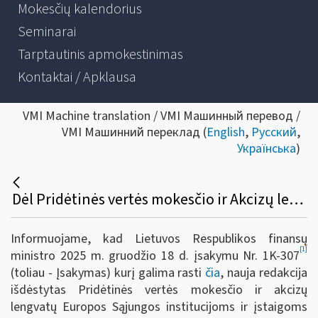
Mokesčių kalendorius
Seminarai
Tarptautinis apmokestinimas
Kontaktai / Apklausa
VMI Machine translation / VMI Машинный перевод /
VMI Машинний переклад (
English
,
Русский
,
Українська
)
Dėl Pridėtinės vertės mokesčio ir Akcizų lengvatų taikymo Europos Sąjungos institucijoms ir įstaigoms
Informuojame, kad Lietuvos Respublikos finansų
[1]
ministro 2025 m. gruodžio 18 d. įsakymu Nr. 1K-307
(toliau - Įsakymas)
kurį galima rasti
čia
, nauja redakcija
išdėstytas Pridėtinės vertės mokesčio ir akcizų
lengvatų Europos Sąjungos institucijoms ir įstaigoms