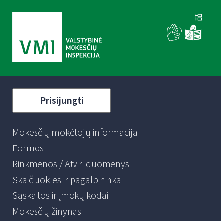
Prisijungti
Mokesčių mokėtojų informacija
Formos
Rinkmenos / Atviri duomenys
Skaičiuoklės ir pagalbininkai
Sąskaitos ir įmokų kodai
Mokesčių žinynas