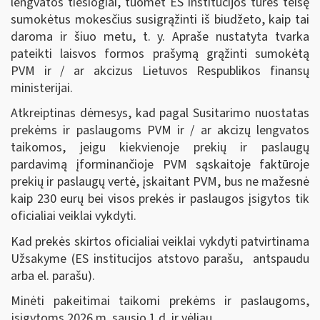
lengvatos tiesiogiai, tuomet ES institucijos turės teisę
sumokėtus mokesčius susigrąžinti iš biudžeto, kaip tai
daroma ir šiuo metu, t. y. Apraše nustatyta tvarka
pateikti laisvos formos prašymą grąžinti sumokėtą
PVM ir / ar akcizus Lietuvos Respublikos finansų
ministerijai.
Atkreiptinas dėmesys, kad pagal Susitarimo nuostatas
prekėms ir paslaugoms PVM ir / ar akcizų lengvatos
taikomos, jeigu kiekvienoje prekių ir paslaugų
pardavimą įforminančioje PVM sąskaitoje faktūroje
prekių ir paslaugų vertė, įskaitant PVM, bus ne mažesnė
kaip 230 eurų bei visos prekės ir paslaugos įsigytos tik
oficialiai veiklai vykdyti.
Kad prekės skirtos oficialiai veiklai vykdyti patvirtinama
Užsakyme (ES institucijos atstovo parašu, antspaudu
arba el. parašu).
Minėti pakeitimai taikomi prekėms ir paslaugoms,
įsigytoms 2026 m. sausio 1 d. ir vėliau.