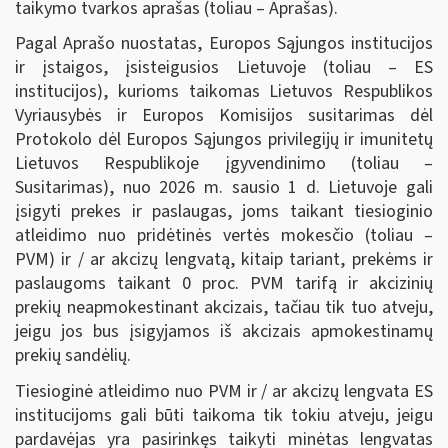
taikymo tvarkos aprašas (toliau – Aprašas).
Pagal Aprašo nuostatas, Europos Sąjungos institucijos
ir įstaigos, įsisteigusios Lietuvoje (toliau – ES
institucijos), kurioms taikomas Lietuvos Respublikos
Vyriausybės ir Europos Komisijos susitarimas dėl
Protokolo dėl Europos Sąjungos privilegijų ir imunitetų
Lietuvos Respublikoje įgyvendinimo (toliau –
Susitarimas), nuo 2026 m. sausio 1 d. Lietuvoje gali
įsigyti prekes ir paslaugas, joms taikant tiesioginio
atleidimo nuo pridėtinės vertės mokesčio (toliau –
PVM) ir / ar akcizų lengvatą, kitaip tariant, prekėms ir
paslaugoms taikant 0 proc. PVM tarifą ir akcizinių
prekių neapmokestinant akcizais, tačiau tik tuo atveju,
jeigu jos bus įsigyjamos iš akcizais apmokestinamų
prekių sandėlių.
Tiesioginė atleidimo nuo PVM ir / ar akcizų lengvata ES
institucijoms gali būti taikoma tik tokiu atveju, jeigu
pardavėjas yra pasirinkęs taikyti minėtas lengvatas