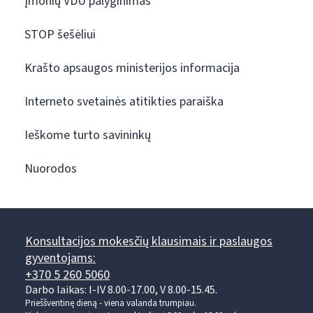
Įmonių VDU palyginimas
STOP šešėliui
Krašto apsaugos ministerijos informacija
Interneto svetainės atitikties paraiška
Ieškome turto savininkų
Nuorodos
Konsultacijos mokesčių klausimais ir paslaugos
gyventojams:
+370 5 260 5060
Darbo laikas: I-IV 8.00-17.00, V 8.00-15.45.
Prieššventinę dieną - viena valanda trumpiau.