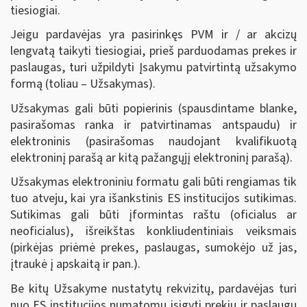
tiesiogiai.
Jeigu pardavėjas yra pasirinkęs PVM ir / ar akcizų
lengvatą taikyti tiesiogiai, prieš parduodamas prekes ir
paslaugas, turi užpildyti Įsakymu patvirtintą užsakymo
formą (toliau – Užsakymas).
Užsakymas gali būti popierinis (spausdintame blanke,
pasirašomas ranka ir patvirtinamas antspaudu) ir
elektroninis (pasirašomas naudojant kvalifikuotą
elektroninį parašą ar kitą pažangųjį elektroninį parašą).
Užsakymas elektroniniu formatu gali būti rengiamas tik
tuo atveju, kai yra išankstinis ES institucijos sutikimas.
Sutikimas gali būti įformintas raštu (oficialus ar
neoficialus), išreikštas konkliudentiniais veiksmais
(pirkėjas priėmė prekes, paslaugas, sumokėjo už jas,
įtraukė į apskaitą ir pan.).
Be kitų Užsakyme nustatytų rekvizitų, pardavėjas turi
nuo ES institucijos numatomų įsigyti prekių ir paslaugų