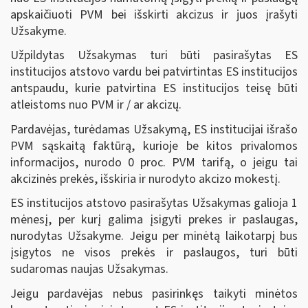
apskaičiuoti PVM bei išskirti akcizus ir juos įrašyti
Užsakyme.
Užpildytas Užsakymas turi būti pasirašytas ES
institucijos atstovo vardu bei patvirtintas ES institucijos
antspaudu, kurie patvirtina ES institucijos teisę būti
atleistoms nuo PVM ir / ar akcizų.
Pardavėjas, turėdamas Užsakymą, ES institucijai išrašo
PVM sąskaitą faktūrą, kurioje be kitos privalomos
informacijos, nurodo 0 proc. PVM tarifą, o jeigu tai
akcizinės prekės, išskiria ir nurodyto akcizo mokestį.
ES institucijos atstovo pasirašytas Užsakymas galioja 1
mėnesį, per kurį galima įsigyti prekes ir paslaugas,
nurodytas Užsakyme. Jeigu per minėtą laikotarpį bus
įsigytos ne visos prekės ir paslaugos, turi būti
sudaromas naujas Užsakymas.
Jeigu pardavėjas nebus pasirinkęs taikyti minėtos