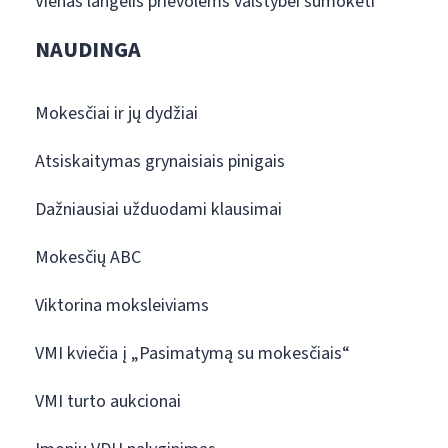
Vienas langelis prievolėms valstybei sumokėti
NAUDINGA
Mokesčiai ir jų dydžiai
Atsiskaitymas grynaisiais pinigais
Dažniausiai užduodami klausimai
Mokesčių ABC
Viktorina moksleiviams
VMI kviečia į „Pasimatymą su mokesčiais“
VMI turto aukcionai