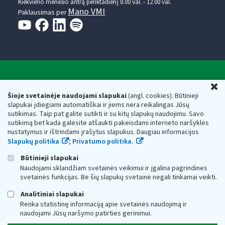
Kiekvieno mėnesio antrą penktadienį 8.00 val. - 12.00 val.
Mano VMI
Paklausimas per
Valstybinė mokesčių inspekcija prie Lietuvos
U
Respublikos finansų ministerijos
Šioje svetainėje naudojami slapukai
(angl. cookies). Būtinieji
slapukai įdiegiami automatiškai ir jiems nėra reikalingas Jūsų
Biudžetinė įstaiga. Juridinio asmens kodas — 188659752,
sutikimas. Taip pat galite sutikti ir su kitų slapukų naudojimu. Savo
adresas: Vasario 16-osios g. 14, 01107 Vilnius, Lietuva, el.paštas:
sutikimą bet kada galėsite atšaukti pakeisdami interneto naršyklės
vmi@vmi.lt
, E. pristatymo dėžutės adresas 188659752
nustatymus ir ištrindami įrašytus slapukus. Daugiau informacijos
Duomenys apie Valstybinę mokesčių inspekciją prie Lietuvos
Slapukų politika
;
Privatumo politika.
Respublikos finansų ministerijos kaupiami ir saugomi Juridinių
asmenų registre
Būtinieji slapukai
Naudojami sklandžiam svetainės veikimui ir įgalina pagrindines
svetainės funkcijas. Be šių slapukų svetainė negali tinkamai veikti.
Analitiniai slapukai
Renka statistinę informaciją apie svetainės naudojimą ir
naudojami Jūsų naršymo patirties gerinimui.