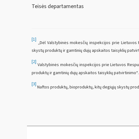
Teisės departamentas
[1]
„Dėl Valstybinės mokesčių inspekcijos prie Lietuvos R
skystų produktų ir gamtinių dujų apskaitos taisyklių patvir
[2]
Valstybinės mokesčių inspekcijos prie Lietuvos Respubl
produktų ir gamtinių dujų apskaitos taisyklių patvirtinimo“.
[3]
Naftos produktų, bioproduktų, kitų degiųjų skystų produ