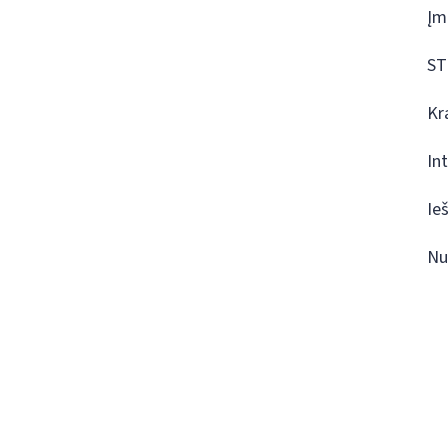
Įm
ST
Kr
In
Ie
Nu