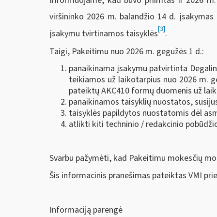
Informuojame, kad buvo priimtas ir 2026 m. g
viršininko 2026 m. balandžio 14 d. įsakymas 
[3]
įsakymu tvirtinamos taisyklės
.
Taigi, Pakeitimu nuo 2026 m. gegužės 1 d.:
panaikinama įsakymu patvirtinta Degali
teikiamos už laikotarpius nuo 2026 m. ge
pateiktų AKC410 formų duomenis už laikot
panaikinamos taisyklių nuostatos, susij
taisyklės papildytos nuostatomis dėl 
atlikti kiti techninio / redakcinio pobūdži
Svarbu pažymėti, kad Pakeitimu mokesčių mok
Šis informacinis pranešimas pateiktas VMI pri
Informaciją parengė