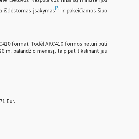
rie Lietuvos Respublikos finansų ministerijos
[2]
ija išdėstomas įsakymas
ir pakeičiamos šiuo
KC410 forma). Todėl AKC410 formos neturi būti
26 m. balandžio mėnesį, taip pat tikslinant jau
71 Eur.