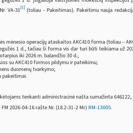
egužės 1 d. įsigalioja Valstybinės mokesčių inspekcijos p
[1]
Nr. VA-31
(toliau - Pakeitimas). Pakeitimu nauja redakc
nės mėnesio operacijų ataskaitos AKC410 forma (toliau – A
gužės 1 d., tačiau ši forma vis dar turi būti teikiama už 20
arpius iki 2026 m. balandžio 30 d.;
usios su AKC410 formos pildymu ir pateikimu;
asmens duomenų tvarkymo;
o pakeitimai.
ėtojams tenkanti administracinė našta sumažinta 646122, 
e FM
2026-04-16 rašte Nr. (18.2-31-2 Mr)
RM-13005
.