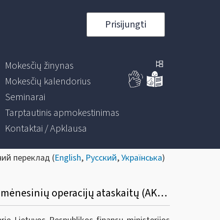
Prisijungti
Mokesčių žinynas
Mokesčių kalendorius
Seminarai
Tarptautinis apmokestinimas
Kontaktai / Apklausa
ний переклад (
English
,
Русский
,
Українська
)
Dėl VMI prie FM viršininko 2011 m. sausio 25 d. įsakymo Nr. VA-16 pakeitimo (degalinių mėnesinių operacijų ataskaitų (AKC410 formų) teikimo panaikinimas)