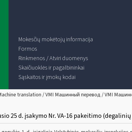
Mokesčių mokėtojų informacija
Formos
Rinkmenos / Atviri duomenys
Skaičiuoklės ir pagalbininkai
Sąskaitos ir įmokų kodai
Machine translation / VMI Машинный перевод / VMI Машин