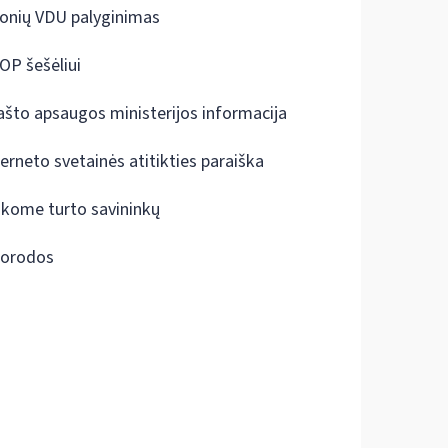
onių VDU palyginimas
OP šešėliui
ašto apsaugos ministerijos informacija
terneto svetainės atitikties paraiška
škome turto savininkų
orodos