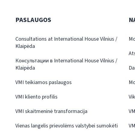
PASLAUGOS
N
Consultations at International House Vilnius /
Mo
Klaipėda
At
Консультации в International House Vilnius /
Klaipėda
Da
VMI teikiamos paslaugos
Mo
VMI kliento profilis
Vi
VMI skaitmeninė transformacija
VM
Vienas langelis prievolėms valstybei sumokėti
VM