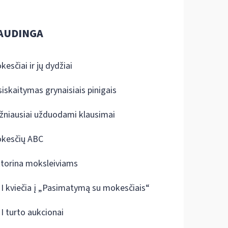
AUDINGA
kesčiai ir jų dydžiai
siskaitymas grynaisiais pinigais
žniausiai užduodami klausimai
kesčių ABC
ktorina moksleiviams
I kviečia į „Pasimatymą su mokesčiais“
I turto aukcionai