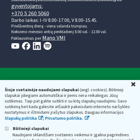
gyventojams:
+370 5 260 5060
Darbo laikas: I-IV 8.00-17.00, V 8.00-15.45.
Prieššventinę dieną - viena valanda trumpiau.
Kiekvieno mėnesio antrą penktadienį 8.00 val. - 12.00 val.
Mano VMI
Paklausimas per
Valstybinė mokesčių inspekcija prie Lietuvos
U
Respublikos finansų ministerijos
Šioje svetainėje naudojami slapukai
(angl. cookies). Būtinieji
slapukai įdiegiami automatiškai ir jiems nėra reikalingas Jūsų
Biudžetinė įstaiga. Juridinio asmens kodas — 188659752,
sutikimas. Taip pat galite sutikti ir su kitų slapukų naudojimu. Savo
adresas: Vasario 16-osios g. 14, 01107 Vilnius, Lietuva, el.paštas:
sutikimą bet kada galėsite atšaukti pakeisdami interneto naršyklės
vmi@vmi.lt
, E. pristatymo dėžutės adresas 188659752
nustatymus ir ištrindami įrašytus slapukus. Daugiau informacijos
Duomenys apie Valstybinę mokesčių inspekciją prie Lietuvos
Slapukų politika
;
Privatumo politika.
Respublikos finansų ministerijos kaupiami ir saugomi Juridinių
asmenų registre
Būtinieji slapukai
Naudojami sklandžiam svetainės veikimui ir įgalina pagrindines