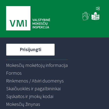
Prisijungti
Mokesčių mokėtojų informacija
Formos
Rinkmenos / Atviri duomenys
Skaičiuoklės ir pagalbininkai
Sąskaitos ir įmokų kodai
Mokesčių žinynas