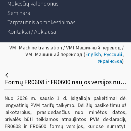
Mokesčių kalendorius
Seminarai
Tarptautinis apmokestinimas
Kontaktai / Apklausa
VMI Machine translation / VMI Машинный перевод /
VMI Машинний переклад (
English
,
Русский
,
Українська
)
Formų FR0608 ir FR0600 naujos versijos nuo 2026 m. sausio 1 d.
Nuo 2026 m. sausio 1 d. įsigalioja pakeitimai dėl
lengvatinių PVM tarifų taikymo. Dėl šių pasikeitimų už
laikotarpius, prasidedančius nuo minėtos datos,
privalės būti teikiamos atnaujintos PVM deklaracijų
FR0608 ir FR0600 formų versijos, kuriose numatyti