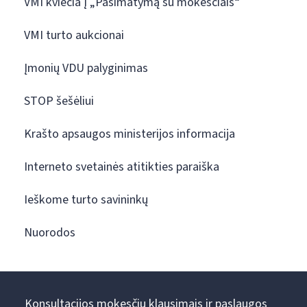
VMI kviečia į „Pasimatymą su mokesčiais“
VMI turto aukcionai
Įmonių VDU palyginimas
STOP šešėliui
Krašto apsaugos ministerijos informacija
Interneto svetainės atitikties paraiška
Ieškome turto savininkų
Nuorodos
Konsultacijos mokesčių klausimais ir paslaugos