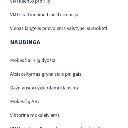
VMI kliento profilis
VMI skaitmeninė transformacija
Vienas langelis prievolėms valstybei sumokėti
NAUDINGA
Mokesčiai ir jų dydžiai
Atsiskaitymas grynaisiais pinigais
Dažniausiai užduodami klausimai
Mokesčių ABC
Viktorina moksleiviams