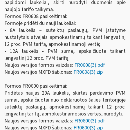
papildomi laukeliai, skirti nurodyti duomenis apie
naujojo tarifo taikymą.
Formos FR0608 pasikeitimai:
Formoje pridėti du nauji laukeliai:
• 8A laukelis – suteiktų paslaugų, PVM įstatyme
nustatytais atvejais apmokestinamų taikant lengvatinį
12 proc. PVM tarifą, apmokestinamoji vertė;
• 12A laukelis - PVM suma, apskaičiuota taikant
lengvatinį 12 proc. PVM tarifą.
Naujos versijos formos vaizdas:
FR0608(3).pdf
Naujos versijos MXFD šablonas:
FR0608(3).zip
Formos FR0600 pasikeitimai:
Pridėtas naujas 29A laukelis, skirtas pardavimo PVM
sumai, apskaičiuotai nuo deklaruotos šalies teritorijoje
suteiktų paslaugų, apmokestinamų taikant 12 proc.
lengvatinį tarifą, apmokestinamosios vertės, nurodyti.
Naujos versijos formos vaizdas:
FR0600(3).pdf
Naujos versijos MXFD šablonas:
FR0600(3).zip