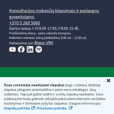
Konsultacijos mokesčių klausimais ir paslaugos
gyventojams:
+370 5 260 5060
Darbo laikas: I-IV 8.00-17.00, V 8.00-15.45.
Prieššventinę dieną - viena valanda trumpiau.
Kiekvieno mėnesio antrą penktadienį 8.00 val. - 12.00 val.
Mano VMI
Paklausimas per
Valstybinė mokesčių inspekcija prie Lietuvos
U
Respublikos finansų ministerijos
Šioje svetainėje naudojami slapukai
(angl. cookies). Būtinieji
slapukai įdiegiami automatiškai ir jiems nėra reikalingas Jūsų
Biudžetinė įstaiga. Juridinio asmens kodas — 188659752,
sutikimas. Taip pat galite sutikti ir su kitų slapukų naudojimu. Savo
adresas: Vasario 16-osios g. 14, 01107 Vilnius, Lietuva, el.paštas:
sutikimą bet kada galėsite atšaukti pakeisdami interneto naršyklės
vmi@vmi.lt
, E. pristatymo dėžutės adresas 188659752
nustatymus ir ištrindami įrašytus slapukus. Daugiau informacijos
Duomenys apie Valstybinę mokesčių inspekciją prie Lietuvos
Slapukų politika
;
Privatumo politika.
Respublikos finansų ministerijos kaupiami ir saugomi Juridinių
asmenų registre