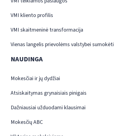
VMI teikiamos paslaugos
VMI kliento profilis
VMI skaitmeninė transformacija
Vienas langelis prievolėms valstybei sumokėti
NAUDINGA
Mokesčiai ir jų dydžiai
Atsiskaitymas grynaisiais pinigais
Dažniausiai užduodami klausimai
Mokesčių ABC