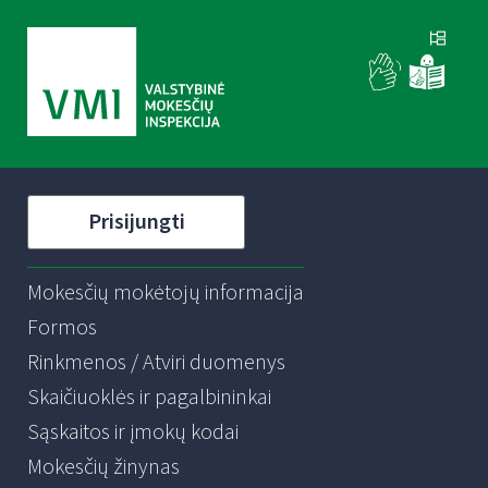
Prisijungti
Mokesčių mokėtojų informacija
Formos
Rinkmenos / Atviri duomenys
Skaičiuoklės ir pagalbininkai
Sąskaitos ir įmokų kodai
Mokesčių žinynas