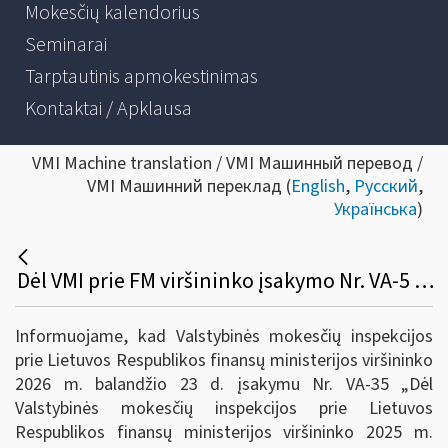
Mokesčių kalendorius
Seminarai
Tarptautinis apmokestinimas
Kontaktai / Apklausa
VMI Machine translation / VMI Машинный перевод /
VMI Машинний переклад (
English
,
Русский
,
Українська
)
Dėl VMI prie FM viršininko įsakymo Nr. VA-5 pakeitimo
Informuojame, kad Valstybinės mokesčių inspekcijos
prie Lietuvos Respublikos finansų ministerijos viršininko
2026 m. balandžio 23 d. įsakymu Nr. VA-35 „Dėl
Valstybinės mokesčių inspekcijos prie Lietuvos
Respublikos finansų ministerijos viršininko 2025 m.