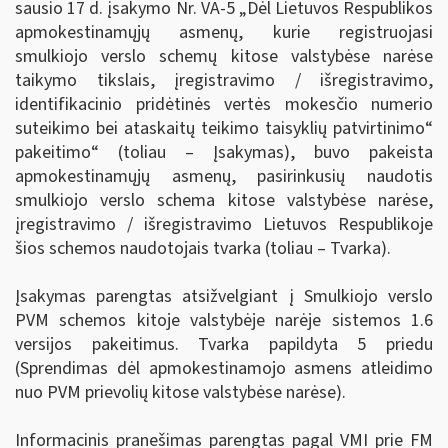
sausio 17 d. įsakymo Nr. VA-5 „Dėl Lietuvos Respublikos
apmokestinamųjų asmenų, kurie registruojasi
smulkiojo verslo schemų kitose valstybėse narėse
taikymo tikslais, įregistravimo / išregistravimo,
identifikacinio pridėtinės vertės mokesčio numerio
suteikimo bei ataskaitų teikimo taisyklių patvirtinimo“
pakeitimo“ (toliau – Įsakymas), buvo pakeista
apmokestinamųjų asmenų, pasirinkusių naudotis
smulkiojo verslo schema kitose valstybėse narėse,
įregistravimo / išregistravimo Lietuvos Respublikoje
šios schemos naudotojais tvarka (toliau – Tvarka).
Įsakymas parengtas atsižvelgiant į Smulkiojo verslo
PVM schemos kitoje valstybėje narėje sistemos 1.6
versijos pakeitimus. Tvarka papildyta 5 priedu
(Sprendimas dėl apmokestinamojo asmens atleidimo
nuo PVM prievolių kitose valstybėse narėse).
Informacinis pranešimas parengtas pagal VMI prie FM