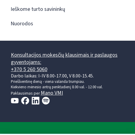
Ieškome turto savininkų
Nuorodos
Konsultacijos mokesčių klausimais ir paslaugos
gyventojams:
+370 5 260 5060
Darbo laikas: I-IV 8.00-17.00, V 8.00-15.45.
Prieššventinę dieną - viena valanda trumpiau.
Kiekvieno mėnesio antrą penktadienį 8.00 val. - 12.00 val.
Mano VMI
Paklausimas per