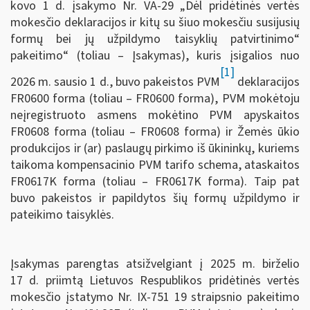
kovo 1 d. įsakymo Nr. VA-29 „Dėl pridėtinės vertės
mokesčio deklaracijos ir kitų su šiuo mokesčiu susijusių
formų bei jų užpildymo taisyklių patvirtinimo“
pakeitimo“ (toliau – Įsakymas), kuris įsigalios nuo
[1]
2026 m. sausio 1 d., buvo pakeistos PVM
deklaracijos
FR0600 forma (toliau – FR0600 forma), PVM mokėtoju
neįregistruoto asmens mokėtino PVM apyskaitos
FR0608 forma (toliau – FR0608 forma) ir Žemės ūkio
produkcijos ir (ar) paslaugų pirkimo iš ūkininkų, kuriems
taikoma kompensacinio PVM tarifo schema, ataskaitos
FR0617K forma (toliau – FR0617K forma). Taip pat
buvo pakeistos ir papildytos šių formų užpildymo ir
pateikimo taisyklės.
Įsakymas parengtas atsižvelgiant į 2025 m. birželio
17 d. priimtą Lietuvos Respublikos pridėtinės vertės
mokesčio įstatymo Nr. IX-751 19 straipsnio pakeitimo