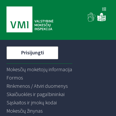
Prisijungti
Mokesčių mokėtojų informacija
Formos
Rinkmenos / Atviri duomenys
Skaičiuoklės ir pagalbininkai
Sąskaitos ir įmokų kodai
Mokesčių žinynas