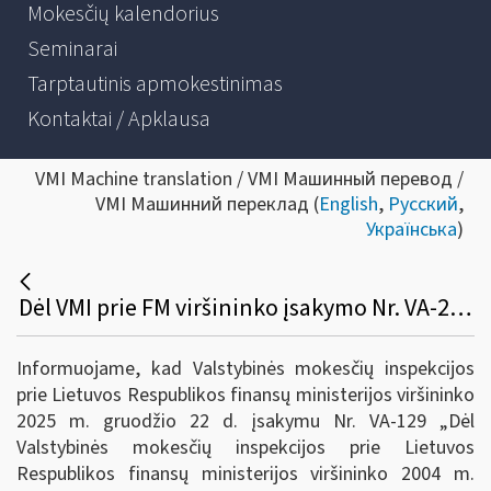
Mokesčių kalendorius
Seminarai
Tarptautinis apmokestinimas
Kontaktai / Apklausa
VMI Machine translation / VMI Машинный перевод /
VMI Машинний переклад (
English
,
Русский
,
Українська
)
Dėl VMI prie FM viršininko įsakymo Nr. VA-29 pakeitimo
Informuojame, kad Valstybinės mokesčių inspekcijos
prie Lietuvos Respublikos finansų ministerijos viršininko
2025 m. gruodžio 22 d. įsakymu Nr. VA-129 „Dėl
Valstybinės mokesčių inspekcijos prie Lietuvos
Respublikos finansų ministerijos viršininko 2004 m.