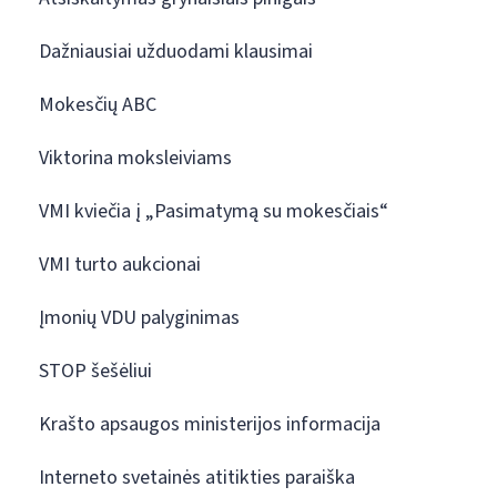
Dažniausiai užduodami klausimai
Mokesčių ABC
Viktorina moksleiviams
VMI kviečia į „Pasimatymą su mokesčiais“
VMI turto aukcionai
Įmonių VDU palyginimas
STOP šešėliui
Krašto apsaugos ministerijos informacija
Interneto svetainės atitikties paraiška