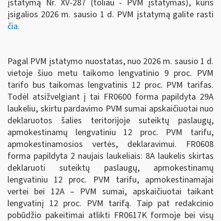
įstatymą Nr. XV-287 (toliau - PVM įstatymas), kuris
įsigalios 2026 m. sausio 1 d. PVM įstatymą galite rasti
čia
.
Pagal PVM įstatymo nuostatas, nuo 2026 m. sausio 1 d.
vietoje šiuo metu taikomo lengvatinio 9 proc. PVM
tarifo bus taikomas lengvatinis 12 proc. PVM tarifas.
Todėl atsižvelgiant į tai FR0600 forma papildyta 29A
laukeliu, skirtu pardavimo PVM sumai apskaičiuotai nuo
deklaruotos šalies teritorijoje suteiktų paslaugų,
apmokestinamų lengvatiniu 12 proc. PVM tarifu,
apmokestinamosios vertės, deklaravimui. FR0608
forma papildyta 2 naujais laukeliais: 8A laukelis skirtas
deklaruoti suteiktų paslaugų, apmokestinamų
lengvatiniu 12 proc. PVM tarifu, apmokestinamajai
vertei bei 12A – PVM sumai, apskaičiuotai taikant
lengvatinį 12 proc. PVM tarifą. Taip pat redakcinio
pobūdžio pakeitimai atlikti FR0617K formoje bei visų