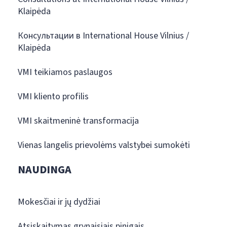
Klaipėda
Консультации в International House Vilnius /
Klaipėda
VMI teikiamos paslaugos
VMI kliento profilis
VMI skaitmeninė transformacija
Vienas langelis prievolėms valstybei sumokėti
NAUDINGA
Mokesčiai ir jų dydžiai
Atsiskaitymas grynaisiais pinigais