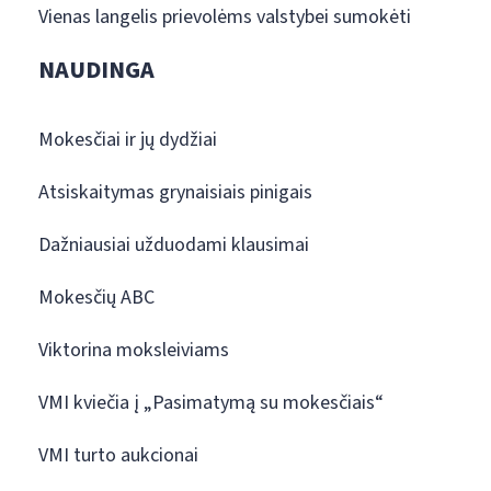
Vienas langelis prievolėms valstybei sumokėti
NAUDINGA
Mokesčiai ir jų dydžiai
Atsiskaitymas grynaisiais pinigais
Dažniausiai užduodami klausimai
Mokesčių ABC
Viktorina moksleiviams
VMI kviečia į „Pasimatymą su mokesčiais“
VMI turto aukcionai