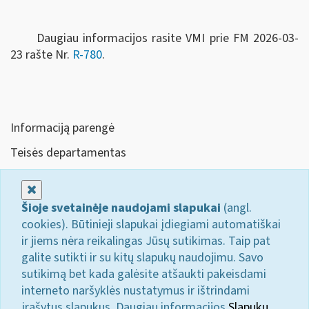
Daugiau informacijos rasite VMI prie FM 2026-03-
23 rašte Nr.
R-780
.
Informaciją parengė
Teisės departamentas
Uždaryti
Šioje svetainėje naudojami slapukai
(angl.
cookies). Būtinieji slapukai įdiegiami automatiškai
ir jiems nėra reikalingas Jūsų sutikimas. Taip pat
galite sutikti ir su kitų slapukų naudojimu. Savo
sutikimą bet kada galėsite atšaukti pakeisdami
interneto naršyklės nustatymus ir ištrindami
įrašytus slapukus. Daugiau informacijos
Slapukų