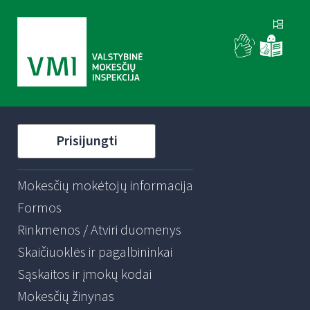
Prisijungti
Mokesčių mokėtojų informacija
Formos
Rinkmenos / Atviri duomenys
Skaičiuoklės ir pagalbininkai
Sąskaitos ir įmokų kodai
Mokesčių žinynas