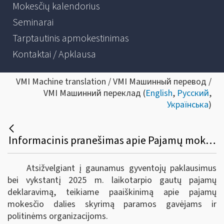
Mokesčių kalendorius
Seminarai
Tarptautinis apmokestinimas
Kontaktai / Apklausa
VMI Machine translation / VMI Машинный перевод /
VMI Машинний переклад (
English
,
Русский
,
Українська
)
Informacinis pranešimas apie Pajamų mokesčio dalies skyrimą paramos gavėjams ir politinėms organizacijoms 2026 metais
Atsižvelgiant į gaunamus gyventojų paklausimus
bei vykstantį 2025 m. laikotarpio gautų pajamų
deklaravimą, teikiame paaiškinimą apie pajamų
mokesčio dalies skyrimą paramos gavėjams ir
politinėms organizacijoms.