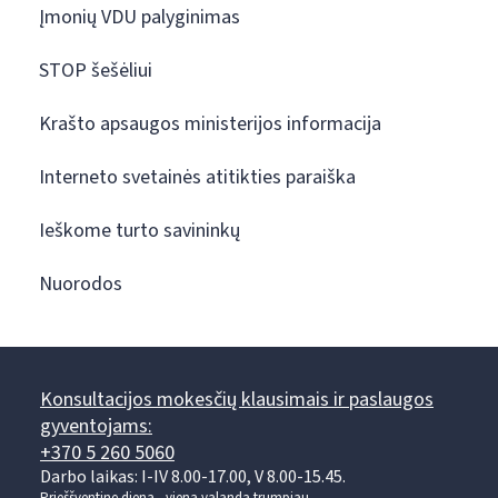
Įmonių VDU palyginimas
STOP šešėliui
Krašto apsaugos ministerijos informacija
Interneto svetainės atitikties paraiška
Ieškome turto savininkų
Nuorodos
Konsultacijos mokesčių klausimais ir paslaugos
gyventojams:
+370 5 260 5060
Darbo laikas: I-IV 8.00-17.00, V 8.00-15.45.
Prieššventinę dieną - viena valanda trumpiau.