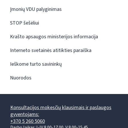
Įmonių VDU palyginimas
STOP šešėliui
Krašto apsaugos ministerijos informacija
Interneto svetainės atitikties paraiška
Ieškome turto savininkų
Nuorodos
Konsultacijos mokesčių klausimais ir paslaugos
gyventojams:
+370 5 260 5060
Darbo laikas: I-IV 8.00-17.00, V 8.00-15.45.