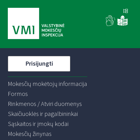
Prisijungti
Mokesčių mokėtojų informacija
Formos
Rinkmenos / Atviri duomenys
Skaičiuoklės ir pagalbininkai
Sąskaitos ir įmokų kodai
Mokesčių žinynas