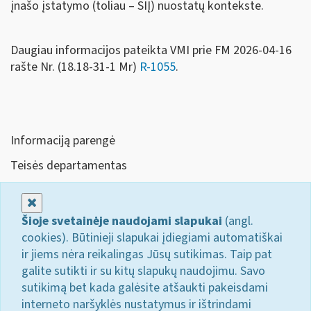
įnašo įstatymo (toliau – SIĮ) nuostatų kontekste.
Daugiau informacijos pateikta VMI prie FM 2026-04-16
rašte Nr. (18.18-31-1 Mr)
R-1055
.
Informaciją parengė
Teisės departamentas
Uždaryti
Šioje svetainėje naudojami slapukai
(angl.
cookies). Būtinieji slapukai įdiegiami automatiškai
ir jiems nėra reikalingas Jūsų sutikimas. Taip pat
galite sutikti ir su kitų slapukų naudojimu. Savo
sutikimą bet kada galėsite atšaukti pakeisdami
interneto naršyklės nustatymus ir ištrindami