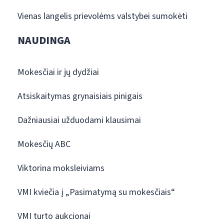
Vienas langelis prievolėms valstybei sumokėti
NAUDINGA
Mokesčiai ir jų dydžiai
Atsiskaitymas grynaisiais pinigais
Dažniausiai užduodami klausimai
Mokesčių ABC
Viktorina moksleiviams
VMI kviečia į „Pasimatymą su mokesčiais“
VMI turto aukcionai