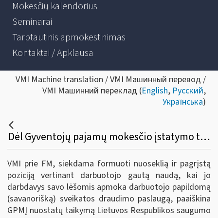
Mokesčių kalendorius
Seminarai
Tarptautinis apmokestinimas
Kontaktai / Apklausa
VMI Machine translation / VMI Машинный перевод /
VMI Машинний переклад (
English
,
Русский
,
Українська
)
Dėl Gyventojų pajamų mokesčio įstatymo taikymo apmokestinant darbuotojo gautą naudą darbdavio lėšomis apmokėjus papildomo (savanoriško) sveikatos draudimo paslaugą
VMI prie FM, siekdama formuoti nuoseklią ir pagrįstą
poziciją vertinant darbuotojo gautą naudą, kai jo
darbdavys savo lėšomis apmoka darbuotojo papildomą
(savanorišką) sveikatos draudimo paslaugą, paaiškina
GPMĮ nuostatų taikymą Lietuvos Respublikos saugumo