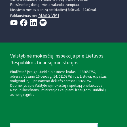
Prieššventinę dieną - viena valanda trumpiau.
Kiekvieno mėnesio antrą penktadienį 8.00 val. - 12.00 val.
Mano VMI
Paklausimas per
Valstybinė mokesčių inspekcija prie Lietuvos
Respublikos finansų ministerijos
Biudžetinė įstaiga. Juridinio asmens kodas — 188659752,
adresas: Vasario 16-osios g. 14, 01107 Vilnius, Lietuva, el.paštas:
vmi@vmi.lt
, E. pristatymo dėžutės adresas 188659752
Duomenys apie Valstybinę mokesčių inspekciją prie Lietuvos
Respublikos finansų ministerijos kaupiami ir saugomi Juridinių
asmenų registre