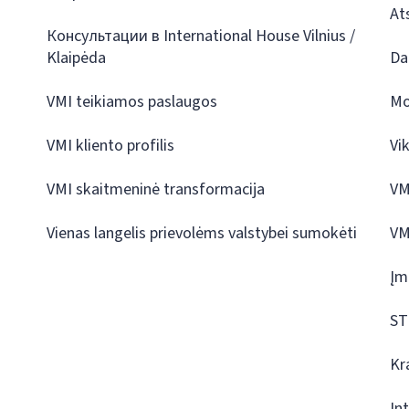
At
Консультации в International House Vilnius /
Klaipėda
Da
VMI teikiamos paslaugos
Mo
VMI kliento profilis
Vi
VMI skaitmeninė transformacija
VM
Vienas langelis prievolėms valstybei sumokėti
VM
Įm
ST
Kr
In