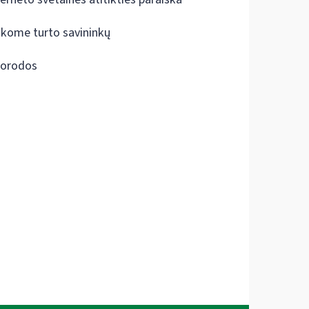
škome turto savininkų
orodos