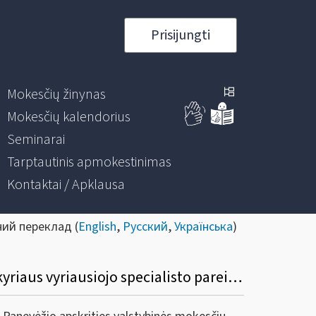
Prisijungti
Mokesčių žinynas
Mokesčių kalendorius
Seminarai
Tarptautinis apmokestinimas
Kontaktai / Apklausa
ний переклад (
English
,
Русский
,
Українська
)
Konkursas į Panevėžio AVMI kontrolės departamento juridinių asmenų patikrinimų skyriaus vyriausiojo specialisto pareigas