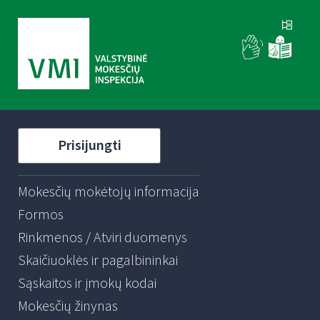
Prisijungti
Mokesčių mokėtojų informacija
Formos
Rinkmenos / Atviri duomenys
Skaičiuoklės ir pagalbininkai
Sąskaitos ir įmokų kodai
Mokesčių žinynas