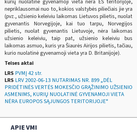
kurių nuolatinė gyvenamoji vieta nėra ES teritorijoje,
nepriklausomai nuo to, kokios valstybės piliečiais jie yra
(pvz., užsienio keleiviu laikomas Lietuvos pilietis, nuolat
gyvenantis Norvegijoje, kai tuo tarpu, Norvegijos
pilietis, nuolat gyvenantis Lietuvoje, nėra laikomas
užsienio keleiviu, taip pat, užsienio keleiviu bus
laikomas asmuo, kuris yra Šiaurės Airijos pilietis, tačiau,
kurio nuolatinė gyvenamoji vieta yra D. Britanijoje).
Teises aktai
LRS
PVMĮ 42 str.
LRS
LRV 2002-06-13 NUTARIMAS NR. 899 „DĖL
PRIDĖTINĖS VERTĖS MOKESČIO GRĄŽINIMO UŽSIENIO
ASMENIMS, KURIŲ NUOLATINĖ GYVENAMOJI VIETA
NĖRA EUROPOS SĄJUNGOS TERITORIJOJE“
APIE VMI