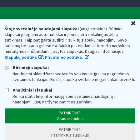
Valstybinė mokesčių inspekcija prie Lietuvos
U
Respublikos finansų ministerijos
Šioje svetainėje naudojami slapukai
(angl. cookies). Būtinieji
slapukai įdiegiami automatiškai ir jiems nėra reikalingas Jūsų
Biudžetinė įstaiga. Juridinio asmens kodas — 188659752,
sutikimas. Taip pat galite sutikti ir su kitų slapukų naudojimu. Savo
adresas: Vasario 16-osios g. 14, 01107 Vilnius, Lietuva, el.paštas:
sutikimą bet kada galėsite atšaukti pakeisdami interneto naršyklės
vmi@vmi.lt
, E. pristatymo dėžutės adresas 188659752
nustatymus ir ištrindami įrašytus slapukus. Daugiau informacijos
Duomenys apie Valstybinę mokesčių inspekciją prie Lietuvos
Slapukų politika
;
Privatumo politika.
Respublikos finansų ministerijos kaupiami ir saugomi Juridinių
asmenų registre
Būtinieji slapukai
Naudojami sklandžiam svetainės veikimui ir įgalina pagrindines
svetainės funkcijas. Be šių slapukų svetainė negali tinkamai veikti.
Analitiniai slapukai
Renka statistinę informaciją apie svetainės naudojimą ir
naudojami Jūsų naršymo patirties gerinimui.
PATVIRTINTI
Visus slapukus
PATVIRTINTI
Pasirinktus slapukus