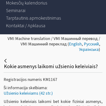
Mokesčių kalendorius
Seminarai
Tarptautinis apmokestinimas
Kontaktai / Apklausa
VMI Machine translation / VMI Машинный перевод /
VMI Машинний переклад (
English
,
Русский
,
Українська
)
Kokie asmenys laikomi užsienio keleiviais?
Registracijos numeris KM1167
Ši informacija skelbiama:
Užsienio keleiviams (42 str.)
Užsienio keleiviais laikomi bet kokie fiziniai asmenys,