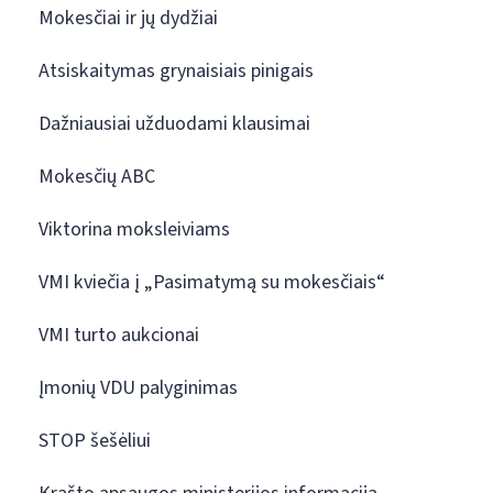
Mokesčiai ir jų dydžiai
Atsiskaitymas grynaisiais pinigais
Dažniausiai užduodami klausimai
Mokesčių ABC
Viktorina moksleiviams
VMI kviečia į „Pasimatymą su mokesčiais“
VMI turto aukcionai
Įmonių VDU palyginimas
STOP šešėliui