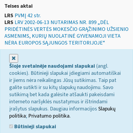
Teises aktai
LRS
PVMĮ 42 str.
LRS
LRV 2002-06-13 NUTARIMAS NR. 899 „DĖL
PRIDĖTINĖS VERTĖS MOKESČIO GRĄŽINIMO UŽSIENIO
ASMENIMS, KURIŲ NUOLATINĖ GYVENAMOJI VIETA
NĖRA EUROPOS SĄJUNGOS TERITORIJOJE“
Uždaryti
Šioje svetainėje naudojami slapukai
(angl.
cookies). Būtinieji slapukai įdiegiami automatiškai
ir jiems nėra reikalingas Jūsų sutikimas. Taip pat
galite sutikti ir su kitų slapukų naudojimu. Savo
sutikimą bet kada galėsite atšaukti pakeisdami
interneto naršyklės nustatymus ir ištrindami
įrašytus slapukus. Daugiau informacijos
Slapukų
politika
;
Privatumo politika.
Būtinieji slapukai