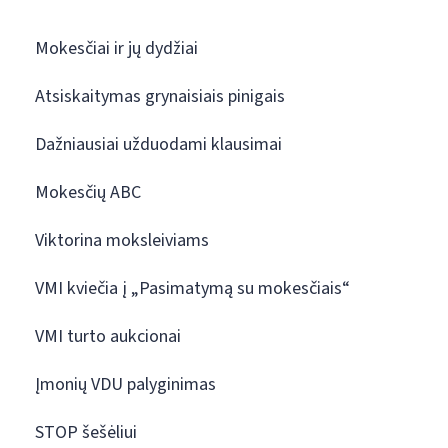
Mokesčiai ir jų dydžiai
Atsiskaitymas grynaisiais pinigais
Dažniausiai užduodami klausimai
Mokesčių ABC
Viktorina moksleiviams
VMI kviečia į „Pasimatymą su mokesčiais“
VMI turto aukcionai
Įmonių VDU palyginimas
STOP šešėliui