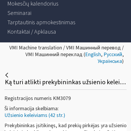
Mokesčių kalendorius
Seminarai
Tarptautinis apmokestinimas
Kontaktai / Apklausa
VMI Machine translation / VMI Машинный перевод /
VMI Машинний переклад (
English
,
Русский
,
Українська
)
Ką turi atlikti prekybininkas užsienio keleiviui paprašius taikyti „Tax free shopping“?
Registracijos numeris KM3079
Ši informacija skelbiama:
Užsienio keleiviams (42 str.)
Prekybininkas įsitikinęs, kad prekių pirkėjas yra užsienio