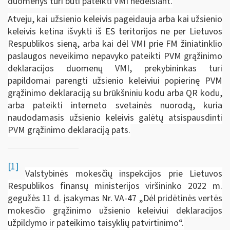
duomenys turi būti pateikti VMI nedelsiant.
Atveju, kai užsienio keleivis pageidauja arba kai užsienio
keleivis ketina išvykti iš ES teritorijos ne per Lietuvos
Respublikos sieną, arba kai dėl VMI prie FM žiniatinklio
paslaugos neveikimo nepavyko pateikti PVM grąžinimo
deklaracijos duomenų VMI, prekybininkas turi
papildomai parengti užsienio keleiviui popierinę PVM
grąžinimo deklaraciją su brūkšniniu kodu arba QR kodu,
arba pateikti interneto svetainės nuorodą, kuria
naudodamasis užsienio keleivis galėtų atsispausdinti
PVM grąžinimo deklaraciją pats.
[1]
Valstybinės mokesčių inspekcijos prie Lietuvos
Respublikos finansų ministerijos viršininko 2022 m.
gegužės 11 d. įsakymas Nr. VA-47 „Dėl pridėtinės vertės
mokesčio grąžinimo užsienio keleiviui deklaracijos
užpildymo ir pateikimo taisyklių patvirtinimo“.