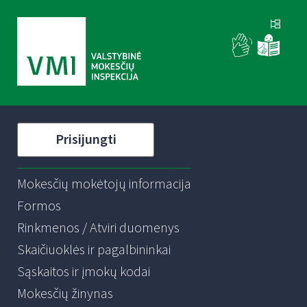
Prisijungti
Mokesčių mokėtojų informacija
Formos
Rinkmenos / Atviri duomenys
Skaičiuoklės ir pagalbininkai
Sąskaitos ir įmokų kodai
Mokesčių žinynas