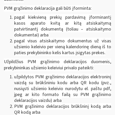
PVM grąžinimo deklaracija gali būti įforminta:
pagal kiekvieną prekių pardavimą įforminantį
kasos aparato kvitą ar kitą atsiskaitymą
patvirtinantį dokumentą (toliau – atsiskaitymo
dokumentai) arba
pagal visus atsiskaitymo dokumentus už visas
užsienio keleivio per vieną kalendorinę dieną iš to
paties prekybininko kelis kartus įsigytas prekes.
Užpildžius PVM grąžinimo deklaracijos duomenis,
prekybininkas užsienio keleiviui privalo pateikti:
užpildytos PVM grąžinimo deklaracijos elektroninį
vaizdą su brūkšniniu kodu arba QR kodu (pvz.,
nusiųsti užsienio keleivio nurodytu el. paštu pdf,
jpeg ar kito formato failą su PVM grąžinimo
deklaracijos vaizdu) arba
PVM grąžinimo deklaracijos brūkšninį kodą arba
QR kodą arba