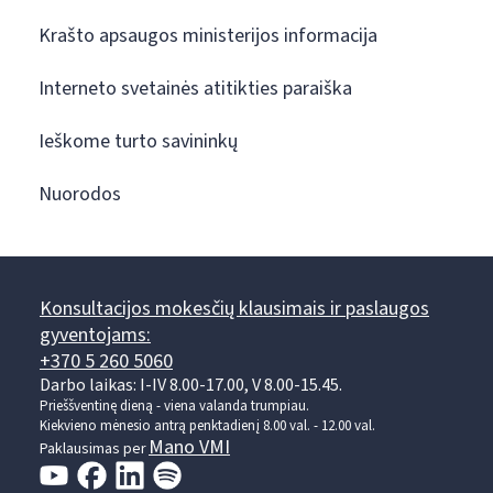
Krašto apsaugos ministerijos informacija
Interneto svetainės atitikties paraiška
Ieškome turto savininkų
Nuorodos
Konsultacijos mokesčių klausimais ir paslaugos
gyventojams:
+370 5 260 5060
Darbo laikas: I-IV 8.00-17.00, V 8.00-15.45.
Prieššventinę dieną - viena valanda trumpiau.
Kiekvieno mėnesio antrą penktadienį 8.00 val. - 12.00 val.
Mano VMI
Paklausimas per