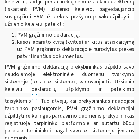
keleivis ir, kad jis perka prekių ne mažiau kaip už 40 eurų
(įskaitant PVM) užsienio keleivio, pageidaujančio
susigrąžinti PVM už prekes, prašymu privalo užpildyti ir
užsienio keleiviui pateikti:
PVM grąžinimo deklaraciją;
kasos aparato kvitą (kvitus) ar kitus atsiskaitymą
už PVM grąžinimo deklaracijoje nurodytas prekes
patvirtinančius dokumentus.
PVM grąžinimo deklaraciją prekybininkas užpildo savo
naudojamoje elektroninėje duomenų tvarkymo
sistemoje (toliau e. sistema), vadovaujantis Užsienio
keleivių deklaracijų užpildymo ir pateikimo
[1]
taisyklėmis
. Tuo atveju, kai prekybininkas naudojasi
tarpininko paslaugomis, PVM grąžinimo deklaracijai
užpildyti reikalingus pardavimo duomenis prekybininkas
registruoja tarpininko platformoje ar sutartu būdu
pateikia tarpininkui pagal savo e. sistemoje įvestus
duomenis.