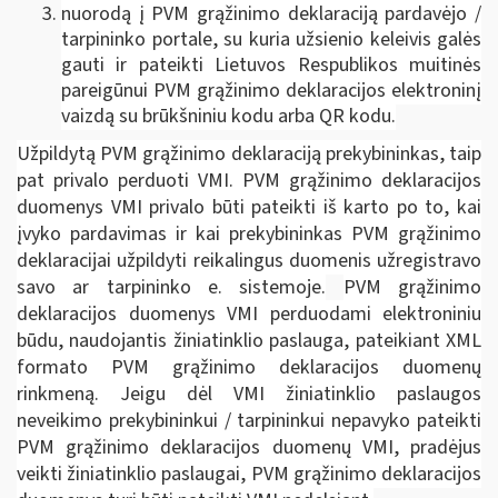
nuorodą į PVM grąžinimo deklaraciją pardavėjo /
tarpininko portale, su kuria užsienio keleivis galės
gauti ir pateikti Lietuvos Respublikos muitinės
pareigūnui PVM grąžinimo deklaracijos elektroninį
vaizdą su brūkšniniu kodu arba QR kodu.
Užpildytą PVM grąžinimo deklaraciją prekybininkas, taip
pat privalo perduoti VMI. PVM grąžinimo deklaracijos
duomenys VMI privalo būti pateikti iš karto po to, kai
įvyko pardavimas ir kai prekybininkas PVM grąžinimo
deklaracijai užpildyti reikalingus duomenis užregistravo
savo ar tarpininko e. sistemoje.
PVM grąžinimo
deklaracijos duomenys VMI perduodami elektroniniu
būdu, naudojantis žiniatinklio paslauga, pateikiant XML
formato PVM grąžinimo deklaracijos duomenų
rinkmeną. Jeigu dėl VMI žiniatinklio paslaugos
neveikimo prekybininkui / tarpininkui nepavyko pateikti
PVM grąžinimo deklaracijos duomenų VMI, pradėjus
veikti žiniatinklio paslaugai, PVM grąžinimo deklaracijos