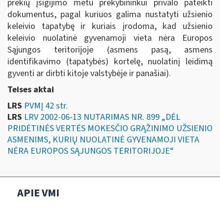
prekių įsigijimo metu prekybininkui privalo pateikti
dokumentus, pagal kuriuos galima nustatyti užsienio
keleivio tapatybę ir kuriais įrodoma, kad užsienio
keleivio nuolatinė gyvenamoji vieta nėra Europos
Sąjungos teritorijoje (asmens pasą, asmens
identifikavimo (tapatybės) kortelę, nuolatinį leidimą
gyventi ar dirbti kitoje valstybėje ir panašiai).
Teises aktai
LRS
PVMĮ 42 str.
LRS
LRV 2002-06-13 NUTARIMAS NR. 899 „DĖL
PRIDĖTINĖS VERTĖS MOKESČIO GRĄŽINIMO UŽSIENIO
ASMENIMS, KURIŲ NUOLATINĖ GYVENAMOJI VIETA
NĖRA EUROPOS SĄJUNGOS TERITORIJOJE“
APIE VMI