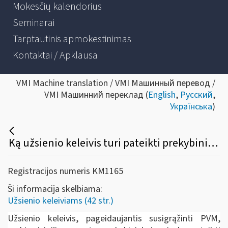
Mokesčių kalendorius
Seminarai
Tarptautinis apmokestinimas
Kontaktai / Apklausa
VMI Machine translation / VMI Машинный перевод /
VMI Машинний переклад (
English
,
Русский
,
Українська
)
Ką užsienio keleivis turi pateikti prekybininkui prekių įsigijimo metu, norėdamas susigrąžinti PVM?
Registracijos numeris KM1165
Ši informacija skelbiama:
Užsienio keleiviams (42 str.)
Užsienio keleivis, pageidaujantis susigrąžinti PVM,