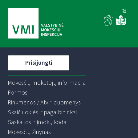
Prisijungti
Mokesčių mokėtojų informacija
Formos
Rinkmenos / Atviri duomenys
Skaičiuoklės ir pagalbininkai
Sąskaitos ir įmokų kodai
Mokesčių žinynas