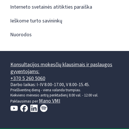
Interneto svetainės atitikties paraiška
Ieškome turto savininkų
Nuorodos
Konsultacijos mokesčių klausimais ir paslaugos
gyventojams:
+370 5 260 5060
Darbo laikas: I-IV 8.00-17.00, V 8.00-15.45.
Prieššventinę dieną - viena valanda trumpiau.
Kiekvieno mėnesio antrą penktadienį 8.00 val. - 12.00 val.
Mano VMI
Paklausimas per