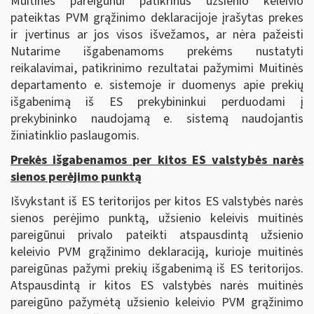
Muitinės pareigūnui patikrinus užsienio keleivio
pateiktas PVM grąžinimo deklaracijoje įrašytas prekes
ir įvertinus ar jos visos išvežamos, ar nėra pažeisti
Nutarime išgabenamoms prekėms nustatyti
reikalavimai, patikrinimo rezultatai pažymimi Muitinės
departamento e. sistemoje ir duomenys apie prekių
išgabenimą iš ES prekybininkui perduodami į
prekybininko naudojamą e. sistemą naudojantis
žiniatinklio paslaugomis.
Prekės išgabenamos per kitos ES valstybės narės
sienos perėjimo punktą
Išvykstant iš ES teritorijos per kitos ES valstybės narės
sienos perėjimo punktą, užsienio keleivis muitinės
pareigūnui privalo pateikti atspausdintą užsienio
keleivio PVM grąžinimo deklaraciją, kurioje muitinės
pareigūnas pažymi prekių išgabenimą iš ES teritorijos.
Atspausdintą ir kitos ES valstybės narės muitinės
pareigūno pažymėtą užsienio keleivio PVM grąžinimo