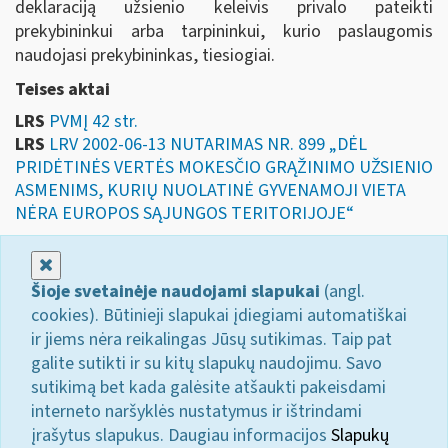
deklaraciją užsienio keleivis privalo pateikti
prekybininkui arba tarpininkui, kurio paslaugomis
naudojasi prekybininkas, tiesiogiai.
Teises aktai
LRS
PVMĮ 42 str.
LRS
LRV 2002-06-13 NUTARIMAS NR. 899 „DĖL
PRIDĖTINĖS VERTĖS MOKESČIO GRĄŽINIMO UŽSIENIO
ASMENIMS, KURIŲ NUOLATINĖ GYVENAMOJI VIETA
NĖRA EUROPOS SĄJUNGOS TERITORIJOJE“
Uždaryti
Šioje svetainėje naudojami slapukai
(angl.
cookies). Būtinieji slapukai įdiegiami automatiškai
ir jiems nėra reikalingas Jūsų sutikimas. Taip pat
galite sutikti ir su kitų slapukų naudojimu. Savo
sutikimą bet kada galėsite atšaukti pakeisdami
interneto naršyklės nustatymus ir ištrindami
įrašytus slapukus. Daugiau informacijos
Slapukų