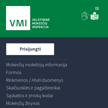
Prisijungti
Mokesčių mokėtojų informacija
Formos
Rinkmenos / Atviri duomenys
Skaičiuoklės ir pagalbininkai
Sąskaitos ir įmokų kodai
Mokesčių žinynas