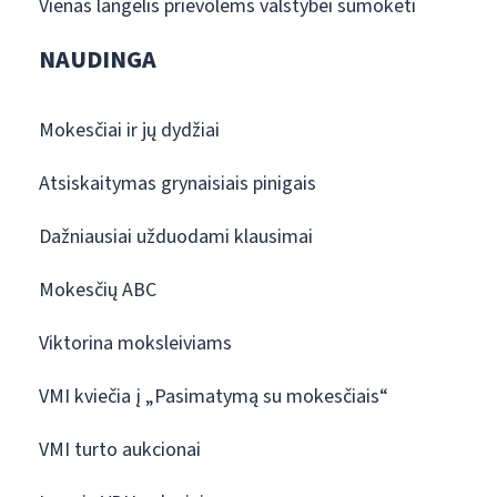
Vienas langelis prievolėms valstybei sumokėti
NAUDINGA
Mokesčiai ir jų dydžiai
Atsiskaitymas grynaisiais pinigais
Dažniausiai užduodami klausimai
Mokesčių ABC
Viktorina moksleiviams
VMI kviečia į „Pasimatymą su mokesčiais“
VMI turto aukcionai