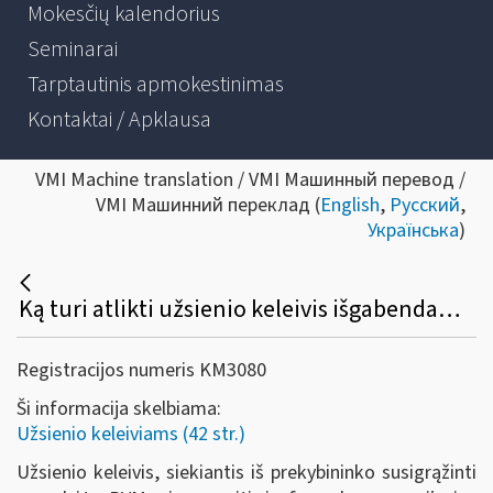
Mokesčių kalendorius
Seminarai
Tarptautinis apmokestinimas
Kontaktai / Apklausa
VMI Machine translation / VMI Машинный перевод /
VMI Машинний переклад (
English
,
Русский
,
Українська
)
Ką turi atlikti užsienio keleivis išgabendamas prekes iš ES teritorijos?
Registracijos numeris KM3080
Ši informacija skelbiama:
Užsienio keleiviams (42 str.)
Užsienio keleivis, siekiantis iš prekybininko susigrąžinti