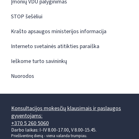
Įmonių VDU palyginimas
STOP šešėliui
Krašto apsaugos ministerijos informacija
Interneto svetainės atitikties paraiška
Ieškome turto savininkų
Nuorodos
Konsultacijos mokesčių klausimais ir paslaugos
gyventojams:
+370 5 260 5060
Darbo laikas: I-IV 8.00-17.00, V 8.00-15.45.
Prieššventinę dieną - viena valanda trumpiau.