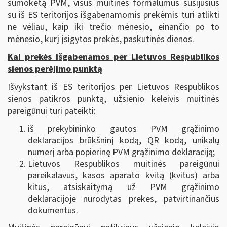
sumokėtą PVM, visus muitinės formalumus susijusius
su iš ES teritorijos išgabenamomis prekėmis turi atlikti
ne vėliau, kaip iki trečio mėnesio, einančio po to
mėnesio, kurį įsigytos prekės, paskutinės dienos.
Kai prekės išgabenamos per Lietuvos Respublikos
sienos perėjimo punktą
Išvykstant iš ES teritorijos per Lietuvos Respublikos
sienos patikros punktą, užsienio keleivis muitinės
pareigūnui turi pateikti:
iš prekybininko gautos PVM grąžinimo
deklaracijos brūkšninį kodą, QR kodą, unikalų
numerį arba popierinę PVM grąžinimo deklaraciją;
Lietuvos Respublikos muitinės pareigūnui
pareikalavus, kasos aparato kvitą (kvitus) arba
kitus, atsiskaitymą už PVM grąžinimo
deklaracijoje nurodytas prekes, patvirtinančius
dokumentus.