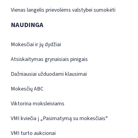
Vienas langelis prievolėms valstybei sumokėti
NAUDINGA
Mokesčiai ir jų dydžiai
Atsiskaitymas grynaisiais pinigais
Dažniausiai užduodami klausimai
Mokesčių ABC
Viktorina moksleiviams
VMI kviečia į „Pasimatymą su mokesčiais“
VMI turto aukcionai