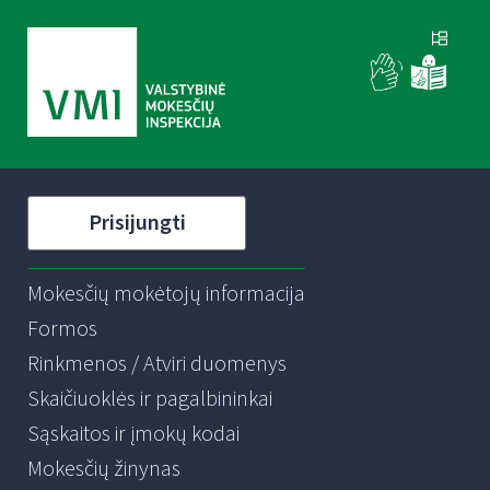
Prisijungti
Mokesčių mokėtojų informacija
Formos
Rinkmenos / Atviri duomenys
Skaičiuoklės ir pagalbininkai
Sąskaitos ir įmokų kodai
Mokesčių žinynas