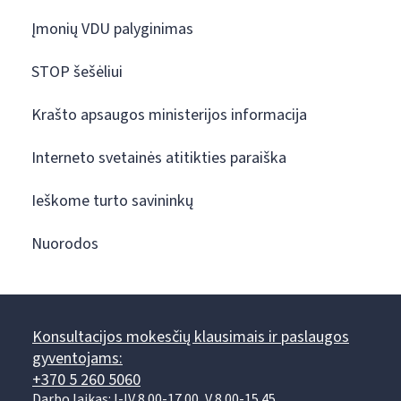
Įmonių VDU palyginimas
STOP šešėliui
Krašto apsaugos ministerijos informacija
Interneto svetainės atitikties paraiška
Ieškome turto savininkų
Nuorodos
Konsultacijos mokesčių klausimais ir paslaugos
gyventojams:
+370 5 260 5060
Darbo laikas: I-IV 8.00-17.00, V 8.00-15.45.