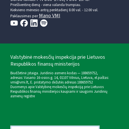
Prieššventinę dieną - viena valanda trumpiau.
Kiekvieno mėnesio antrą penktadienį 8.00 val. - 12.00 val.
Mano VMI
Paklausimas per
Valstybinė mokesčių inspekcija prie Lietuvos
Respublikos finansų ministerijos
Biudžetinė įstaiga. Juridinio asmens kodas — 188659752,
adresas: Vasario 16-osios g. 14, 01107 Vilnius, Lietuva, el.paštas:
vmi@vmi.lt
, E. pristatymo dėžutės adresas 188659752
Duomenys apie Valstybinę mokesčių inspekciją prie Lietuvos
Respublikos finansų ministerijos kaupiami ir saugomi Juridinių
asmenų registre