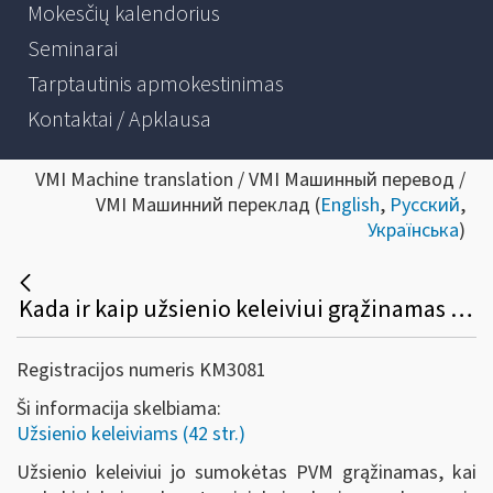
Mokesčių kalendorius
Seminarai
Tarptautinis apmokestinimas
Kontaktai / Apklausa
VMI Machine translation / VMI Машинный перевод /
VMI Машинний переклад (
English
,
Русский
,
Українська
)
Kada ir kaip užsienio keleiviui grąžinamas sumokėtas PVM?
Registracijos numeris KM3081
Ši informacija skelbiama:
Užsienio keleiviams (42 str.)
Užsienio keleiviui jo sumokėtas PVM grąžinamas, kai