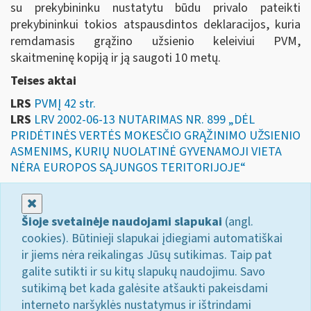
su prekybininku nustatytu būdu privalo pateikti
prekybininkui tokios atspausdintos deklaracijos, kuria
remdamasis grąžino užsienio keleiviui PVM,
skaitmeninę kopiją ir ją saugoti 10 metų.
Teises aktai
LRS
PVMĮ 42 str.
LRS
LRV 2002-06-13 NUTARIMAS NR. 899 „DĖL
PRIDĖTINĖS VERTĖS MOKESČIO GRĄŽINIMO UŽSIENIO
ASMENIMS, KURIŲ NUOLATINĖ GYVENAMOJI VIETA
NĖRA EUROPOS SĄJUNGOS TERITORIJOJE“
Uždaryti
Šioje svetainėje naudojami slapukai
(angl.
cookies). Būtinieji slapukai įdiegiami automatiškai
ir jiems nėra reikalingas Jūsų sutikimas. Taip pat
galite sutikti ir su kitų slapukų naudojimu. Savo
sutikimą bet kada galėsite atšaukti pakeisdami
interneto naršyklės nustatymus ir ištrindami