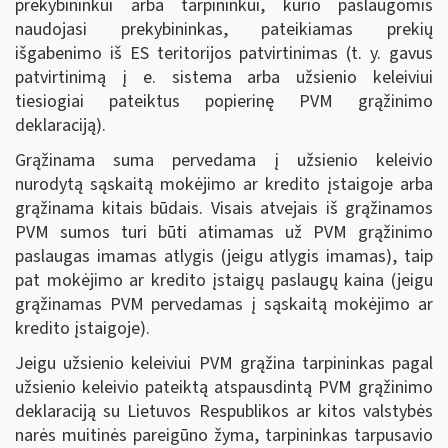
prekybininkui arba tarpininkui, kurio paslaugomis
naudojasi prekybininkas, pateikiamas prekių
išgabenimo iš ES teritorijos patvirtinimas (t. y. gavus
patvirtinimą į e. sistema arba užsienio keleiviui
tiesiogiai pateiktus popierinę PVM grąžinimo
deklaraciją).
Grąžinama suma pervedama į užsienio keleivio
nurodytą sąskaitą mokėjimo ar kredito įstaigoje arba
grąžinama kitais būdais. Visais atvejais iš grąžinamos
PVM sumos turi būti atimamas už PVM grąžinimo
paslaugas imamas atlygis (jeigu atlygis imamas), taip
pat mokėjimo ar kredito įstaigų paslaugų kaina (jeigu
grąžinamas PVM pervedamas į sąskaitą mokėjimo ar
kredito įstaigoje).
Jeigu užsienio keleiviui PVM grąžina tarpininkas pagal
užsienio keleivio pateiktą atspausdintą PVM grąžinimo
deklaraciją su Lietuvos Respublikos ar kitos valstybės
narės muitinės pareigūno žyma, tarpininkas tarpusavio