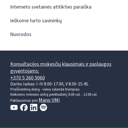
Interneto svetainės atitikties paraiška
Ieškome turto savininkų
Nuorodos
Konsultacijos mokesčių klausimais ir paslaugos
gyventojams:
+370 5 260 5060
Darbo laikas: I-IV 8.00-17.00, V 8.00-15.45.
Prieššventinę dieną - viena valanda trumpiau.
Kiekvieno mėnesio antrą penktadienį 8.00 val. - 12.00 val.
Mano VMI
Paklausimas per