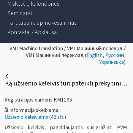
Mokesčių kalendorius
Seminarai
Tarptautinis apmokestinimas
Kontaktai / Apklausa
VMI Machine translation / VMI Машинный перевод /
VMI Машинний переклад (
English
,
Русский
,
Українська
)
Ką užsienio keleivis turi pateikti prekybininkui prekių įsigijimo metu, norėdamas susigrąžinti PVM?
Registracijos numeris KM1165
Ši informacija skelbiama:
Užsienio keleiviams (42 str.)
Užsienio keleivis, pageidaujantis susigrąžinti PVM,