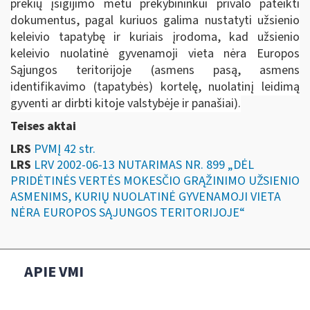
prekių įsigijimo metu prekybininkui privalo pateikti
dokumentus, pagal kuriuos galima nustatyti užsienio
keleivio tapatybę ir kuriais įrodoma, kad užsienio
keleivio nuolatinė gyvenamoji vieta nėra Europos
Sąjungos teritorijoje (asmens pasą, asmens
identifikavimo (tapatybės) kortelę, nuolatinį leidimą
gyventi ar dirbti kitoje valstybėje ir panašiai).
Teises aktai
LRS
PVMĮ 42 str.
LRS
LRV 2002-06-13 NUTARIMAS NR. 899 „DĖL
PRIDĖTINĖS VERTĖS MOKESČIO GRĄŽINIMO UŽSIENIO
ASMENIMS, KURIŲ NUOLATINĖ GYVENAMOJI VIETA
NĖRA EUROPOS SĄJUNGOS TERITORIJOJE“
APIE VMI