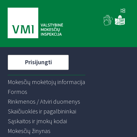
Prisijungti
Mokesčių mokėtojų informacija
Formos
Rinkmenos / Atviri duomenys
Skaičiuoklės ir pagalbininkai
Sąskaitos ir įmokų kodai
Mokesčių žinynas