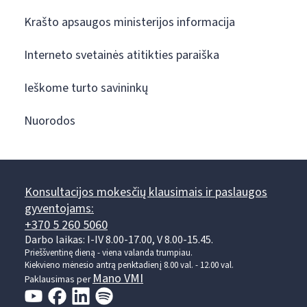
Krašto apsaugos ministerijos informacija
Interneto svetainės atitikties paraiška
Ieškome turto savininkų
Nuorodos
Konsultacijos mokesčių klausimais ir paslaugos
gyventojams:
+370 5 260 5060
Darbo laikas: I-IV 8.00-17.00, V 8.00-15.45.
Prieššventinę dieną - viena valanda trumpiau.
Kiekvieno mėnesio antrą penktadienį 8.00 val. - 12.00 val.
Mano VMI
Paklausimas per