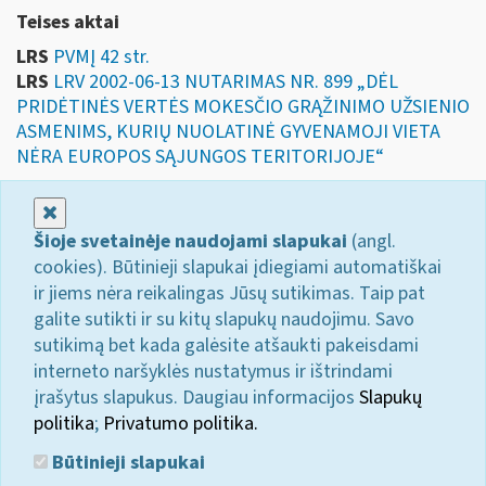
Teises aktai
LRS
PVMĮ 42 str.
LRS
LRV 2002-06-13 NUTARIMAS NR. 899 „DĖL
PRIDĖTINĖS VERTĖS MOKESČIO GRĄŽINIMO UŽSIENIO
ASMENIMS, KURIŲ NUOLATINĖ GYVENAMOJI VIETA
NĖRA EUROPOS SĄJUNGOS TERITORIJOJE“
Uždaryti
Šioje svetainėje naudojami slapukai
(angl.
cookies). Būtinieji slapukai įdiegiami automatiškai
ir jiems nėra reikalingas Jūsų sutikimas. Taip pat
galite sutikti ir su kitų slapukų naudojimu. Savo
sutikimą bet kada galėsite atšaukti pakeisdami
interneto naršyklės nustatymus ir ištrindami
įrašytus slapukus. Daugiau informacijos
Slapukų
politika
;
Privatumo politika.
Būtinieji slapukai