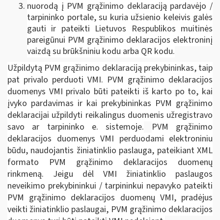
nuorodą į PVM grąžinimo deklaraciją pardavėjo /
tarpininko portale, su kuria užsienio keleivis galės
gauti ir pateikti Lietuvos Respublikos muitinės
pareigūnui PVM grąžinimo deklaracijos elektroninį
vaizdą su brūkšniniu kodu arba QR kodu.
Užpildytą PVM grąžinimo deklaraciją prekybininkas, taip
pat privalo perduoti VMI. PVM grąžinimo deklaracijos
duomenys VMI privalo būti pateikti iš karto po to, kai
įvyko pardavimas ir kai prekybininkas PVM grąžinimo
deklaracijai užpildyti reikalingus duomenis užregistravo
savo ar tarpininko e. sistemoje.
PVM grąžinimo
deklaracijos duomenys VMI perduodami elektroniniu
būdu, naudojantis žiniatinklio paslauga, pateikiant XML
formato PVM grąžinimo deklaracijos duomenų
rinkmeną. Jeigu dėl VMI žiniatinklio paslaugos
neveikimo prekybininkui / tarpininkui nepavyko pateikti
PVM grąžinimo deklaracijos duomenų VMI, pradėjus
veikti žiniatinklio paslaugai, PVM grąžinimo deklaracijos