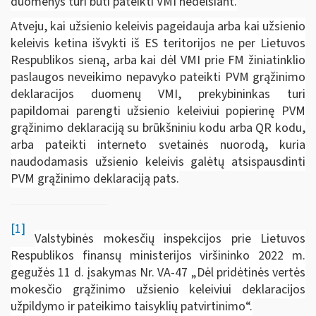
duomenys turi būti pateikti VMI nedelsiant.
Atveju, kai užsienio keleivis pageidauja arba kai užsienio
keleivis ketina išvykti iš ES teritorijos ne per Lietuvos
Respublikos sieną, arba kai dėl VMI prie FM žiniatinklio
paslaugos neveikimo nepavyko pateikti PVM grąžinimo
deklaracijos duomenų VMI, prekybininkas turi
papildomai parengti užsienio keleiviui popierinę PVM
grąžinimo deklaraciją su brūkšniniu kodu arba QR kodu,
arba pateikti interneto svetainės nuorodą, kuria
naudodamasis užsienio keleivis galėtų atsispausdinti
PVM grąžinimo deklaraciją pats.
[1]
Valstybinės mokesčių inspekcijos prie Lietuvos
Respublikos finansų ministerijos viršininko 2022 m.
gegužės 11 d. įsakymas Nr. VA-47 „Dėl pridėtinės vertės
mokesčio grąžinimo užsienio keleiviui deklaracijos
užpildymo ir pateikimo taisyklių patvirtinimo“.