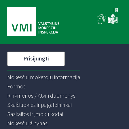
Prisijungti
Mokesčių mokėtojų informacija
Formos
Rinkmenos / Atviri duomenys
Skaičiuoklės ir pagalbininkai
Sąskaitos ir įmokų kodai
Mokesčių žinynas