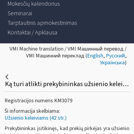
Mokesčių kalendorius
Seminarai
Tarptautinis apmokestinimas
Kontaktai / Apklausa
VMI Machine translation / VMI Машинный перевод /
VMI Машинний переклад (
English
,
Русский
,
Українська
)
Ką turi atlikti prekybininkas užsienio keleiviui paprašius taikyti „Tax free shopping“?
Registracijos numeris KM3079
Ši informacija skelbiama:
Užsienio keleiviams (42 str.)
Prekybininkas įsitikinęs, kad prekių pirkėjas yra užsienio