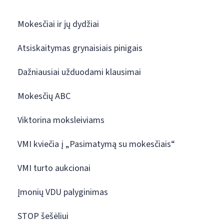
Mokesčiai ir jų dydžiai
Atsiskaitymas grynaisiais pinigais
Dažniausiai užduodami klausimai
Mokesčių ABC
Viktorina moksleiviams
VMI kviečia į „Pasimatymą su mokesčiais“
VMI turto aukcionai
Įmonių VDU palyginimas
STOP šešėliui