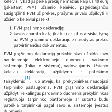
keleivis ir, kad jis perka prekių ne mažiau kaip už 40 eurų
(įskaitant PVM) užsienio keleivio, pageidaujančio
susigrąžinti PVM už prekes, prašymu privalo užpildyti ir
užsienio keleiviui pateikti:
PVM grąžinimo deklaraciją;
kasos aparato kvitą (kvitus) ar kitus atsiskaitymą
už PVM grąžinimo deklaracijoje nurodytas prekes
patvirtinančius dokumentus.
PVM grąžinimo deklaraciją prekybininkas užpildo savo
naudojamoje elektroninėje duomenų tvarkymo
sistemoje (toliau e. sistema), vadovaujantis Užsienio
keleivių deklaracijų užpildymo ir pateikimo
[1]
taisyklėmis
. Tuo atveju, kai prekybininkas naudojasi
tarpininko paslaugomis, PVM grąžinimo deklaracijai
užpildyti reikalingus pardavimo duomenis prekybininkas
registruoja tarpininko platformoje ar sutartu būdu
pateikia tarpininkui pagal savo e. sistemoje įvestus
duomenis.