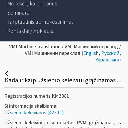
Mokesčių kalendorius
Seminarai
Tarptautinis apmokestinimas
Kontaktai / Apklausa
VMI Machine translation / VMI Машинный перевод /
VMI Машинний переклад (
English
,
Русский
,
Українська
)
Kada ir kaip užsienio keleiviui grąžinamas sumokėtas PVM?
Registracijos numeris KM3081
Ši informacija skelbiama:
Užsienio keleiviams (42 str.)
Užsienio keleiviui jo sumokėtas PVM grąžinamas, kai