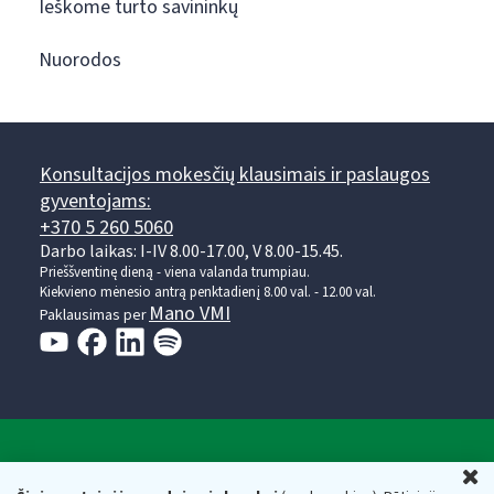
Ieškome turto savininkų
Nuorodos
Konsultacijos mokesčių klausimais ir paslaugos
gyventojams:
+370 5 260 5060
Darbo laikas: I-IV 8.00-17.00, V 8.00-15.45.
Prieššventinę dieną - viena valanda trumpiau.
Kiekvieno mėnesio antrą penktadienį 8.00 val. - 12.00 val.
Mano VMI
Paklausimas per
Valstybinė mokesčių inspekcija prie Lietuvos
U