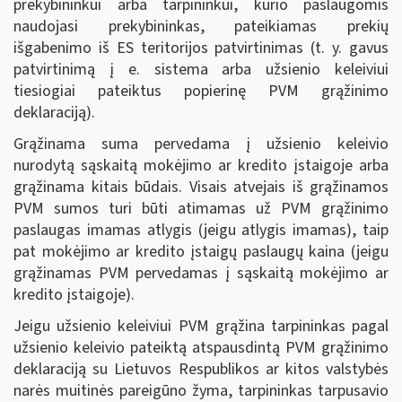
prekybininkui arba tarpininkui, kurio paslaugomis
naudojasi prekybininkas, pateikiamas prekių
išgabenimo iš ES teritorijos patvirtinimas (t. y. gavus
patvirtinimą į e. sistema arba užsienio keleiviui
tiesiogiai pateiktus popierinę PVM grąžinimo
deklaraciją).
Grąžinama suma pervedama į užsienio keleivio
nurodytą sąskaitą mokėjimo ar kredito įstaigoje arba
grąžinama kitais būdais. Visais atvejais iš grąžinamos
PVM sumos turi būti atimamas už PVM grąžinimo
paslaugas imamas atlygis (jeigu atlygis imamas), taip
pat mokėjimo ar kredito įstaigų paslaugų kaina (jeigu
grąžinamas PVM pervedamas į sąskaitą mokėjimo ar
kredito įstaigoje).
Jeigu užsienio keleiviui PVM grąžina tarpininkas pagal
užsienio keleivio pateiktą atspausdintą PVM grąžinimo
deklaraciją su Lietuvos Respublikos ar kitos valstybės
narės muitinės pareigūno žyma, tarpininkas tarpusavio