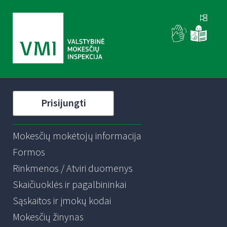
Prisijungti
Mokesčių mokėtojų informacija
Formos
Rinkmenos / Atviri duomenys
Skaičiuoklės ir pagalbininkai
Sąskaitos ir įmokų kodai
Mokesčių žinynas