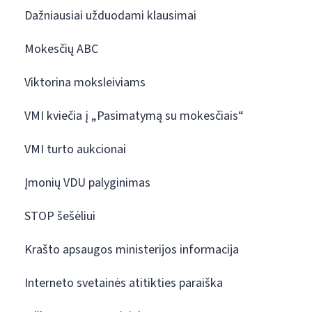
Dažniausiai užduodami klausimai
Mokesčių ABC
Viktorina moksleiviams
VMI kviečia į „Pasimatymą su mokesčiais“
VMI turto aukcionai
Įmonių VDU palyginimas
STOP šešėliui
Krašto apsaugos ministerijos informacija
Interneto svetainės atitikties paraiška