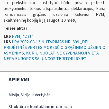
su prekybininku nustatytu būdu privalo pateikti
prekybininkui tokios atspausdintos deklaracijos, kuria
remdamasis grąžino užsienio keleiviui PVM,
skaitmeninę kopiją ir ją saugoti 10 metų.
Teises aktai
LRS
PVMĮ 42 str.
LRS
LRV 2002-06-13 NUTARIMAS NR. 899 „DĖL
PRIDĖTINĖS VERTĖS MOKESČIO GRĄŽINIMO UŽSIENIO
ASMENIMS, KURIŲ NUOLATINĖ GYVENAMOJI VIETA
NĖRA EUROPOS SĄJUNGOS TERITORIJOJE“
APIE VMI
Misija, Vizija ir Vertybės
Struktūra ir kontaktinė informacija