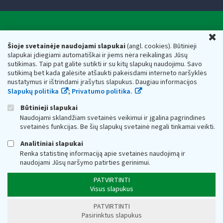
Valstybinė mokesčių inspekcija prie Lietuvos
U
Respublikos finansų ministerijos
Šioje svetainėje naudojami slapukai
(angl. cookies). Būtinieji
slapukai įdiegiami automatiškai ir jiems nėra reikalingas Jūsų
Biudžetinė įstaiga. Juridinio asmens kodas — 188659752,
sutikimas. Taip pat galite sutikti ir su kitų slapukų naudojimu. Savo
adresas: Vasario 16-osios g. 14, 01107 Vilnius, Lietuva, el.paštas:
sutikimą bet kada galėsite atšaukti pakeisdami interneto naršyklės
vmi@vmi.lt
, E. pristatymo dėžutės adresas 188659752
nustatymus ir ištrindami įrašytus slapukus. Daugiau informacijos
Duomenys apie Valstybinę mokesčių inspekciją prie Lietuvos
Slapukų politika
;
Privatumo politika.
Respublikos finansų ministerijos kaupiami ir saugomi Juridinių
asmenų registre
Būtinieji slapukai
Naudojami sklandžiam svetainės veikimui ir įgalina pagrindines
svetainės funkcijas. Be šių slapukų svetainė negali tinkamai veikti.
Analitiniai slapukai
Renka statistinę informaciją apie svetainės naudojimą ir
naudojami Jūsų naršymo patirties gerinimui.
PATVIRTINTI
Visus slapukus
PATVIRTINTI
Pasirinktus slapukus