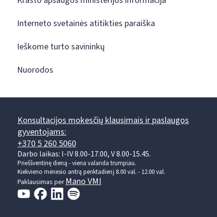
Krašto apsaugos ministerijos informacija
Interneto svetainės atitikties paraiška
Ieškome turto savininkų
Nuorodos
Konsultacijos mokesčių klausimais ir paslaugos
gyventojams:
+370 5 260 5060
Darbo laikas: I-IV 8.00-17.00, V 8.00-15.45.
Prieššventinę dieną - viena valanda trumpiau.
Kiekvieno mėnesio antrą penktadienį 8.00 val. - 12.00 val.
Mano VMI
Paklausimas per