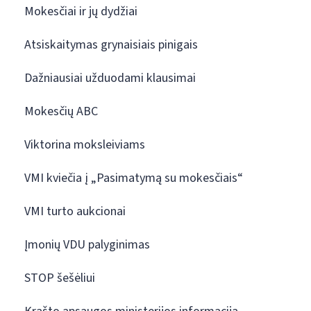
Mokesčiai ir jų dydžiai
Atsiskaitymas grynaisiais pinigais
Dažniausiai užduodami klausimai
Mokesčių ABC
Viktorina moksleiviams
VMI kviečia į „Pasimatymą su mokesčiais“
VMI turto aukcionai
Įmonių VDU palyginimas
STOP šešėliui