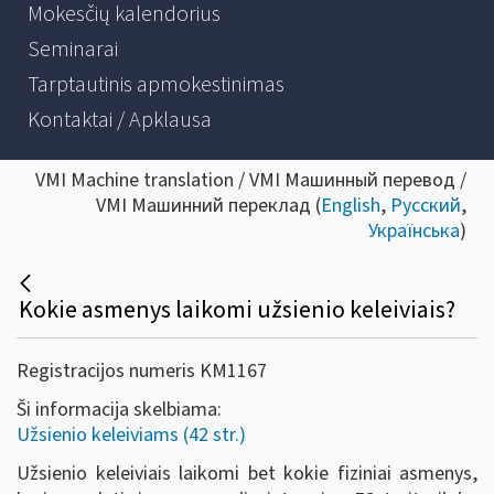
Mokesčių kalendorius
Seminarai
Tarptautinis apmokestinimas
Kontaktai / Apklausa
VMI Machine translation / VMI Машинный перевод /
VMI Машинний переклад (
English
,
Русский
,
Українська
)
Kokie asmenys laikomi užsienio keleiviais?
Registracijos numeris KM1167
Ši informacija skelbiama:
Užsienio keleiviams (42 str.)
Užsienio keleiviais laikomi bet kokie fiziniai asmenys,