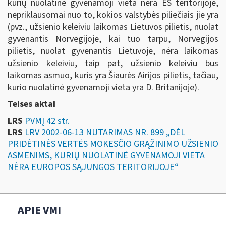
kurių nuolatinė gyvenamoji vieta nėra ES teritorijoje,
nepriklausomai nuo to, kokios valstybės piliečiais jie yra
(pvz., užsienio keleiviu laikomas Lietuvos pilietis, nuolat
gyvenantis Norvegijoje, kai tuo tarpu, Norvegijos
pilietis, nuolat gyvenantis Lietuvoje, nėra laikomas
užsienio keleiviu, taip pat, užsienio keleiviu bus
laikomas asmuo, kuris yra Šiaurės Airijos pilietis, tačiau,
kurio nuolatinė gyvenamoji vieta yra D. Britanijoje).
Teises aktai
LRS
PVMĮ 42 str.
LRS
LRV 2002-06-13 NUTARIMAS NR. 899 „DĖL
PRIDĖTINĖS VERTĖS MOKESČIO GRĄŽINIMO UŽSIENIO
ASMENIMS, KURIŲ NUOLATINĖ GYVENAMOJI VIETA
NĖRA EUROPOS SĄJUNGOS TERITORIJOJE“
APIE VMI