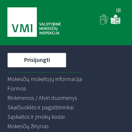
Prisijungti
Mokesčių mokėtojų informacija
Formos
Rinkmenos / Atviri duomenys
Skaičiuoklės ir pagalbininkai
Sąskaitos ir įmokų kodai
Mokesčių žinynas