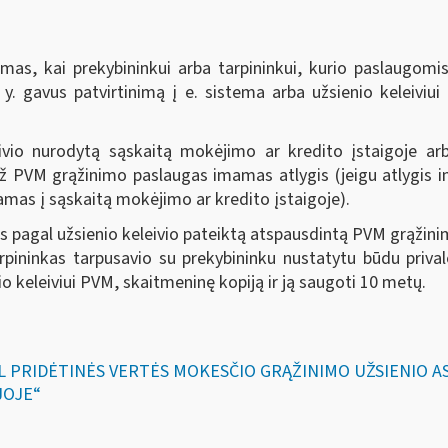
as, kai prekybininkui arba tarpininkui, kurio paslaugomi
. y. gavus patvirtinimą į e. sistema arba užsienio keleiviu
io nurodytą sąskaitą mokėjimo ar kredito įstaigoje arba 
PVM grąžinimo paslaugas imamas atlygis (jeigu atlygis i
mas į sąskaitą mokėjimo ar kredito įstaigoje).
as pagal užsienio keleivio pateiktą atspausdintą PVM grąžini
pininkas tarpusavio su prekybininku nustatytu būdu prival
o keleiviui PVM, skaitmeninę kopiją ir ją saugoti 10 metų.
DĖL PRIDĖTINĖS VERTĖS MOKESČIO GRĄŽINIMO UŽSIENIO
JOJE“