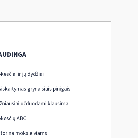
AUDINGA
kesčiai ir jų dydžiai
siskaitymas grynaisiais pinigais
žniausiai užduodami klausimai
kesčių ABC
ktorina moksleiviams