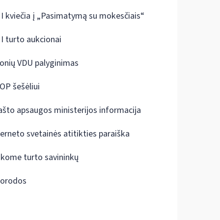
I kviečia į „Pasimatymą su mokesčiais“
I turto aukcionai
onių VDU palyginimas
OP šešėliui
ašto apsaugos ministerijos informacija
terneto svetainės atitikties paraiška
škome turto savininkų
orodos