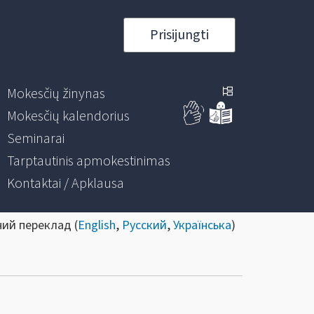
Prisijungti
Mokesčių žinynas
Mokesčių kalendorius
Seminarai
Tarptautinis apmokestinimas
Kontaktai / Apklausa
ний переклад (
English
,
Русский
,
Українська
)