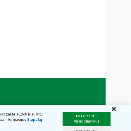
Uždar
t galite sutikti ir su kitų
PATVIRTINTI
iau informacijos
Slapukų
Visus slapukus