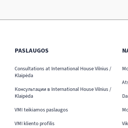
PASLAUGOS
N
Consultations at International House Vilnius /
Mo
Klaipėda
At
Консультации в International House Vilnius /
Klaipėda
Da
VMI teikiamos paslaugos
Mo
VMI kliento profilis
Vi