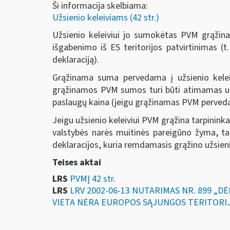
Ši informacija skelbiama:
Užsienio keleiviams (42 str.)
Užsienio keleiviui jo sumokėtas PVM grąžinam
išgabenimo iš ES teritorijos patvirtinimas (t
deklaraciją).
Grąžinama suma pervedama į užsienio keleiv
grąžinamos PVM sumos turi būti atimamas už 
paslaugų kaina (jeigu grąžinamas PVM perveda
Jeigu užsienio keleiviui PVM grąžina tarpinink
valstybės narės muitinės pareigūno žyma, tar
deklaracijos, kuria remdamasis grąžino užsieni
Teises aktai
LRS
PVMĮ 42 str.
LRS
LRV 2002-06-13 NUTARIMAS NR. 899 „
VIETA NĖRA EUROPOS SĄJUNGOS TERITORI