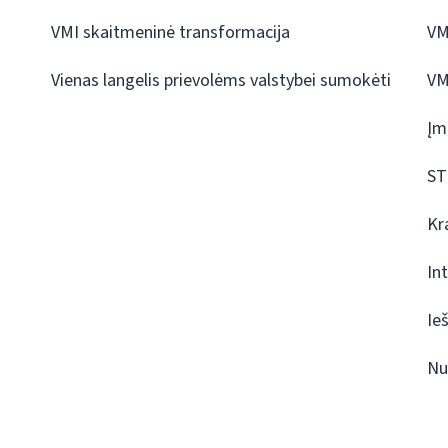
VMI skaitmeninė transformacija
VM
Vienas langelis prievolėms valstybei sumokėti
VM
Įm
ST
Kr
In
Ie
Nu