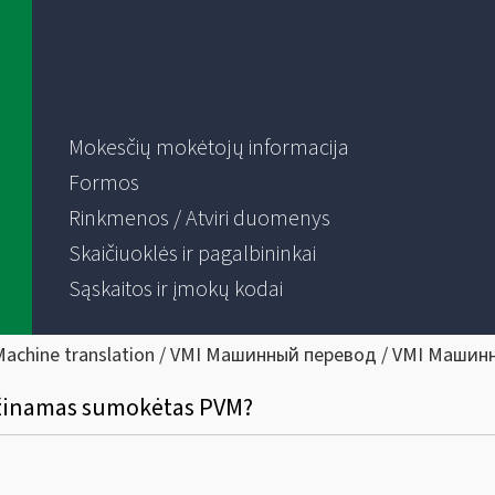
Mokesčių mokėtojų informacija
Formos
Rinkmenos / Atviri duomenys
Skaičiuoklės ir pagalbininkai
Sąskaitos ir įmokų kodai
Machine translation / VMI Машинный перевод / VMI Машин
rąžinamas sumokėtas PVM?