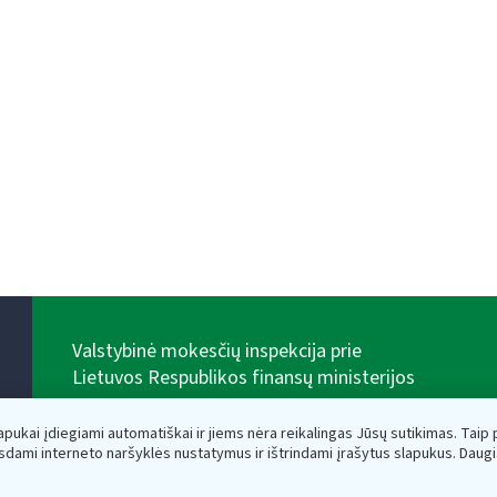
Valstybinė mokesčių inspekcija prie
Lietuvos Respublikos finansų ministerijos
Biudžetinė įstaiga. Juridinio asmens kodas — 188659752,
adresas: Vasario 16-osios g. 14, 01107 Vilnius, Lietuva,
lapukai įdiegiami automatiškai ir jiems nėra reikalingas Jūsų sutikimas. Taip pa
el.paštas:
vmi@vmi.lt
, E. pristatymo dėžutės adresas
sdami interneto naršyklės nustatymus ir ištrindami įrašytus slapukus. Daug
188659752
Duomenys apie Valstybinę mokesčių inspekciją prie