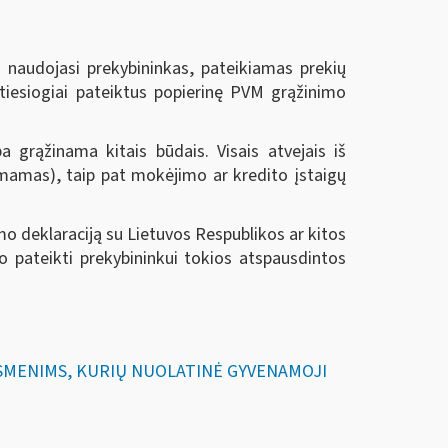
s naudojasi prekybininkas, pateikiamas prekių
i tiesiogiai pateiktus popierinę PVM grąžinimo
grąžinama kitais būdais. Visais atvejais iš
mamas), taip pat mokėjimo ar kredito įstaigų
mo deklaraciją su Lietuvos Respublikos ar kitos
o pateikti prekybininkui tokios atspausdintos
 ASMENIMS, KURIŲ NUOLATINĖ GYVENAMOJI