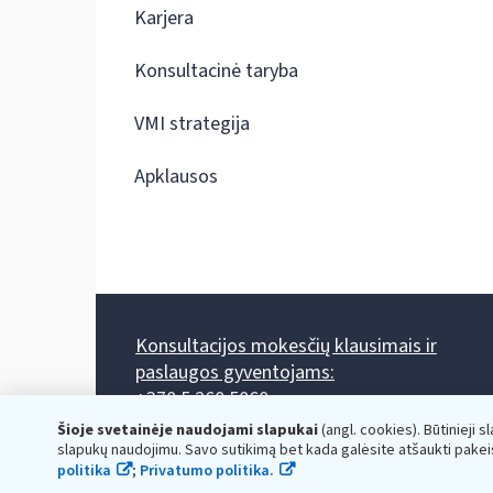
Karjera
Konsultacinė taryba
VMI strategija
Apklausos
Konsultacijos mokesčių klausimais ir
paslaugos gyventojams:
+370 5 260 5060
Darbo laikas: I-IV 8.00-17.00, V 8.00-15.45.
Šioje svetainėje naudojami slapukai
(angl. cookies). Būtinieji s
Prieššventinę dieną - viena valanda trumpiau.
slapukų naudojimu. Savo sutikimą bet kada galėsite atšaukti pakei
Kiekvieno mėnesio antrą penktadienį 8.00 val. - 12.00 val.
politika
;
Privatumo politika.
Mano VMI
Paklausimas per