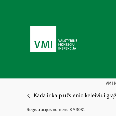
VMI 
Kada ir kaip užsienio keleiviui g
Registracijos numeris KM3081