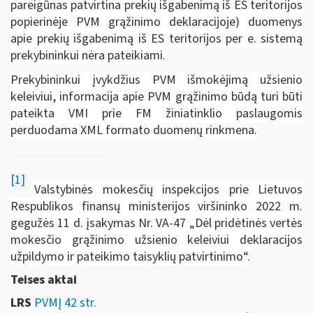
pareigūnas patvirtina prekių išgabenimą iš ES teritorijos
popierinėje PVM grąžinimo deklaracijoje) duomenys
apie prekių išgabenimą iš ES teritorijos per e. sistemą
prekybininkui nėra pateikiami.
Prekybininkui įvykdžius PVM išmokėjimą užsienio
keleiviui, informacija apie PVM grąžinimo būdą turi būti
pateikta VMI prie FM žiniatinklio paslaugomis
perduodama XML formato duomenų rinkmena.
[1]
Valstybinės mokesčių inspekcijos prie Lietuvos
Respublikos finansų ministerijos viršininko 2022 m.
gegužės 11 d. įsakymas Nr. VA-47 „Dėl pridėtinės vertės
mokesčio grąžinimo užsienio keleiviui deklaracijos
užpildymo ir pateikimo taisyklių patvirtinimo“.
Teises aktai
LRS
PVMĮ 42 str.