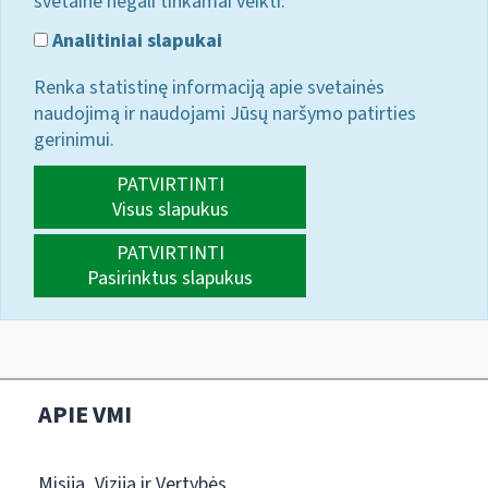
svetainė negali tinkamai veikti.
Analitiniai slapukai
Renka statistinę informaciją apie svetainės
naudojimą ir naudojami Jūsų naršymo patirties
gerinimui.
PATVIRTINTI
Visus slapukus
PATVIRTINTI
Pasirinktus slapukus
APIE VMI
Misija, Vizija ir Vertybės