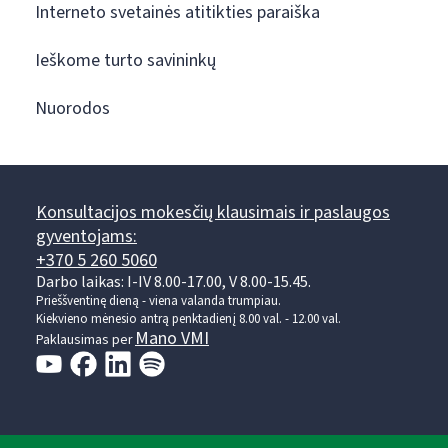
Interneto svetainės atitikties paraiška
Ieškome turto savininkų
Nuorodos
Konsultacijos mokesčių klausimais ir paslaugos
gyventojams:
+370 5 260 5060
Darbo laikas: I-IV 8.00-17.00, V 8.00-15.45.
Prieššventinę dieną - viena valanda trumpiau.
Kiekvieno mėnesio antrą penktadienį 8.00 val. - 12.00 val.
Mano VMI
Paklausimas per