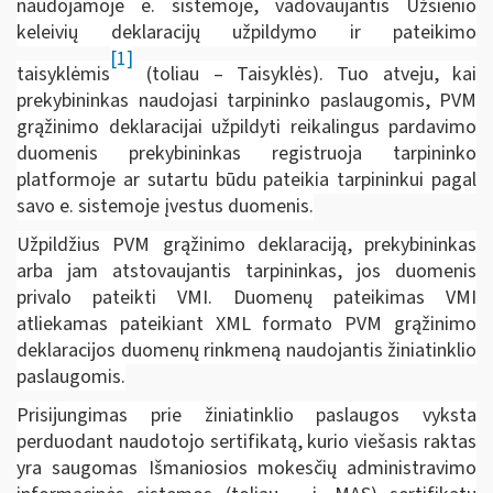
naudojamoje e. sistemoje, vadovaujantis Užsienio
keleivių deklaracijų užpildymo ir pateikimo
[1]
taisyklėmis
(toliau – Taisyklės). Tuo atveju, kai
prekybininkas naudojasi tarpininko paslaugomis, PVM
grąžinimo deklaracijai užpildyti reikalingus pardavimo
duomenis prekybininkas registruoja tarpininko
platformoje ar sutartu būdu pateikia tarpininkui pagal
savo e. sistemoje įvestus duomenis.
Užpildžius PVM grąžinimo deklaraciją, prekybininkas
arba jam atstovaujantis tarpininkas, jos duomenis
privalo pateikti VMI. Duomenų pateikimas VMI
atliekamas pateikiant XML formato PVM grąžinimo
deklaracijos duomenų rinkmeną naudojantis žiniatinklio
paslaugomis.
Prisijungimas prie žiniatinklio paslaugos vyksta
perduodant naudotojo sertifikatą, kurio viešasis raktas
yra saugomas Išmaniosios mokesčių administravimo