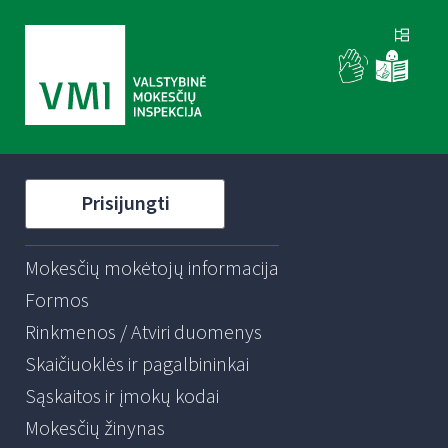
Prisijungti
Mokesčių mokėtojų informacija
Formos
Rinkmenos / Atviri duomenys
Skaičiuoklės ir pagalbininkai
Sąskaitos ir įmokų kodai
Mokesčių žinynas