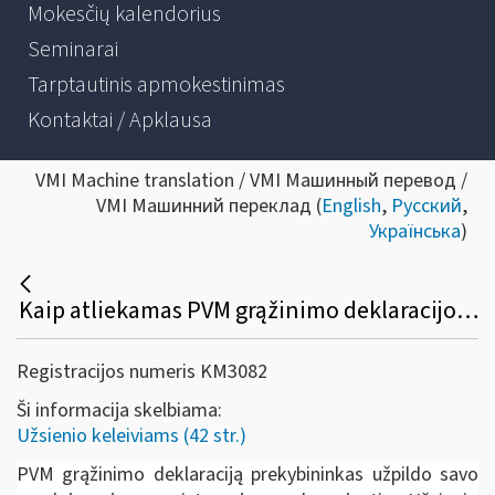
Mokesčių kalendorius
Seminarai
Tarptautinis apmokestinimas
Kontaktai / Apklausa
VMI Machine translation / VMI Машинный перевод /
VMI Машинний переклад (
English
,
Русский
,
Українська
)
Kaip atliekamas PVM grąžinimo deklaracijos duomenų pildymas e. sistemose ir duomenų perdavimas naudojantis žiniatinklio paslaugomis?
Registracijos numeris KM3082
Ši informacija skelbiama:
Užsienio keleiviams (42 str.)
PVM grąžinimo deklaraciją prekybininkas užpildo savo