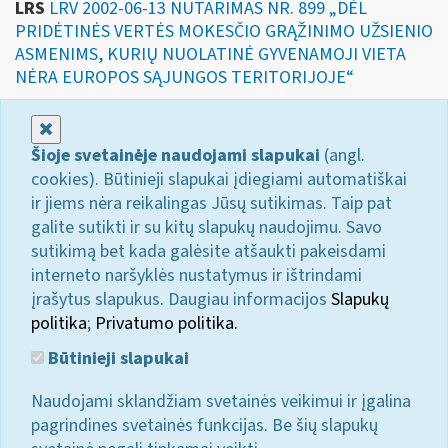
LRS
LRV 2002-06-13 NUTARIMAS NR. 899 „DĖL
PRIDĖTINĖS VERTĖS MOKESČIO GRĄŽINIMO UŽSIENIO
ASMENIMS, KURIŲ NUOLATINĖ GYVENAMOJI VIETA
NĖRA EUROPOS SĄJUNGOS TERITORIJOJE“
Uždaryti
Šioje svetainėje naudojami slapukai
(angl.
cookies). Būtinieji slapukai įdiegiami automatiškai
ir jiems nėra reikalingas Jūsų sutikimas. Taip pat
galite sutikti ir su kitų slapukų naudojimu. Savo
sutikimą bet kada galėsite atšaukti pakeisdami
interneto naršyklės nustatymus ir ištrindami
įrašytus slapukus. Daugiau informacijos
Slapukų
politika
;
Privatumo politika.
Būtinieji slapukai
Naudojami sklandžiam svetainės veikimui ir įgalina
pagrindines svetainės funkcijas. Be šių slapukų