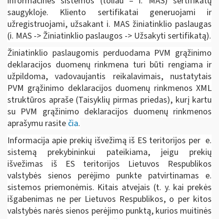
informacinės sistemos (toliau – i. MAS) sertifikatų
saugykloje. Kliento sertifikatai generuojami ir
užregistruojami, užsakant i. MAS žiniatinklio paslaugas
(i. MAS -> Žiniatinklio paslaugos -> Užsakyti sertifikatą).
Žiniatinklio paslaugomis perduodama PVM grąžinimo
deklaracijos duomenų rinkmena turi būti rengiama ir
užpildoma, vadovaujantis reikalavimais, nustatytais
PVM grąžinimo deklaracijos duomenų rinkmenos XML
struktūros apraše (Taisyklių pirmas priedas), kurį kartu
su PVM grąžinimo deklaracijos duomenų rinkmenos
aprašymu rasite
čia
.
Informacija apie prekių išvežimą iš ES teritorijos per e.
sistemą prekybininkui pateikiama, jeigu prekių
išvežimas iš ES teritorijos Lietuvos Respublikos
valstybės sienos perėjimo punkte patvirtinamas e.
sistemos priemonėmis. Kitais atvejais (t. y. kai prekės
išgabenimas ne per Lietuvos Respublikos, o per kitos
valstybės narės sienos perėjimo punktą, kurios muitinės