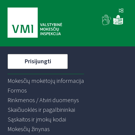
Prisijungti
Mokesčių mokėtojų informacija
Formos
Rinkmenos / Atviri duomenys
Skaičiuoklės ir pagalbininkai
Sąskaitos ir įmokų kodai
Mokesčių žinynas