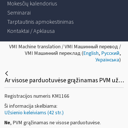
Mokesčių kalendorius
Seminarai
Tarptautinis apmokestinimas
Kontaktai / Apklausa
VMI Machine translation / VMI Машинный перевод /
VMI Машинний переклад (
English
,
Русский
,
Українська
)
Ar visose parduotuvėse grąžinamas PVM už užsienio keleivio įsigytas prekes?
Registracijos numeris KM1166
Ši informacija skelbiama:
Užsienio keleiviams (42 str.)
Ne
, PVM grąžinamas ne visose parduotuvėse.