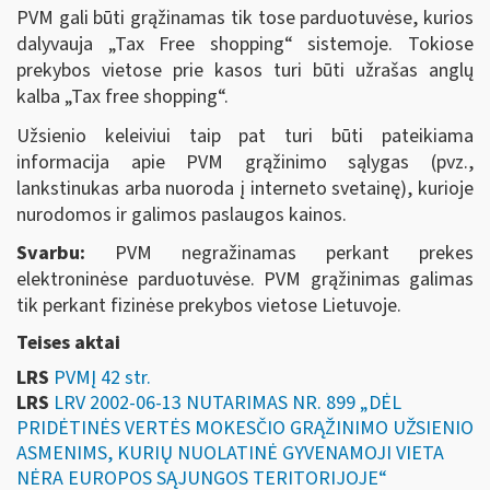
PVM gali būti grąžinamas tik tose parduotuvėse, kurios
dalyvauja „Tax Free shopping“ sistemoje. Tokiose
prekybos vietose prie kasos turi būti užrašas anglų
kalba „Tax free shopping“.
Užsienio keleiviui taip pat turi būti pateikiama
informacija apie PVM grąžinimo sąlygas (pvz.,
lankstinukas arba nuoroda į interneto svetainę), kurioje
nurodomos ir galimos paslaugos kainos.
Svarbu:
PVM negražinamas perkant prekes
elektroninėse parduotuvėse. PVM grąžinimas galimas
tik perkant fizinėse prekybos vietose Lietuvoje.
Teises aktai
LRS
PVMĮ 42 str.
LRS
LRV 2002-06-13 NUTARIMAS NR. 899 „DĖL
PRIDĖTINĖS VERTĖS MOKESČIO GRĄŽINIMO UŽSIENIO
ASMENIMS, KURIŲ NUOLATINĖ GYVENAMOJI VIETA
NĖRA EUROPOS SĄJUNGOS TERITORIJOJE“