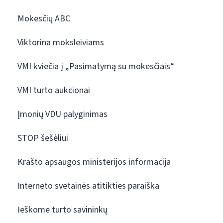
Mokesčių ABC
Viktorina moksleiviams
VMI kviečia į „Pasimatymą su mokesčiais“
VMI turto aukcionai
Įmonių VDU palyginimas
STOP šešėliui
Krašto apsaugos ministerijos informacija
Interneto svetainės atitikties paraiška
Ieškome turto savininkų