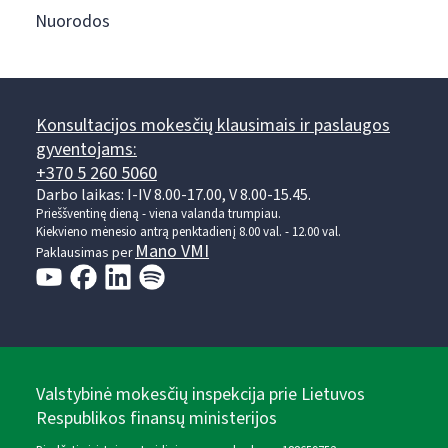
Nuorodos
Konsultacijos mokesčių klausimais ir paslaugos
gyventojams:
+370 5 260 5060
Darbo laikas: I-IV 8.00-17.00, V 8.00-15.45.
Prieššventinę dieną - viena valanda trumpiau.
Kiekvieno mėnesio antrą penktadienį 8.00 val. - 12.00 val.
Mano VMI
Paklausimas per
Valstybinė mokesčių inspekcija prie Lietuvos
Respublikos finansų ministerijos