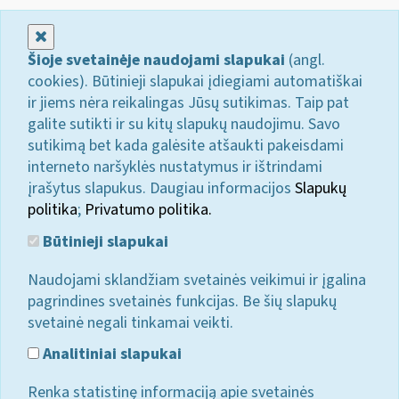
Uždaryti
Šioje svetainėje naudojami slapukai
(angl.
cookies). Būtinieji slapukai įdiegiami automatiškai
ir jiems nėra reikalingas Jūsų sutikimas. Taip pat
galite sutikti ir su kitų slapukų naudojimu. Savo
sutikimą bet kada galėsite atšaukti pakeisdami
interneto naršyklės nustatymus ir ištrindami
įrašytus slapukus. Daugiau informacijos
Slapukų
politika
;
Privatumo politika.
Būtinieji slapukai
Naudojami sklandžiam svetainės veikimui ir įgalina
pagrindines svetainės funkcijas. Be šių slapukų
svetainė negali tinkamai veikti.
Analitiniai slapukai
Renka statistinę informaciją apie svetainės