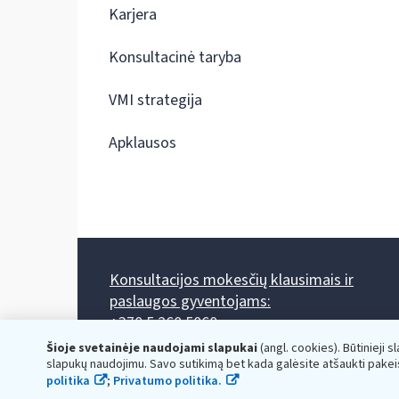
Karjera
Konsultacinė taryba
VMI strategija
Apklausos
Konsultacijos mokesčių klausimais ir
paslaugos gyventojams:
+370 5 260 5060
Darbo laikas: I-IV 8.00-17.00, V 8.00-15.45.
Šioje svetainėje naudojami slapukai
(angl. cookies). Būtinieji s
Prieššventinę dieną - viena valanda trumpiau.
slapukų naudojimu. Savo sutikimą bet kada galėsite atšaukti pakei
Kiekvieno mėnesio antrą penktadienį 8.00 val. - 12.00 val.
politika
;
Privatumo politika.
Mano VMI
Paklausimas per