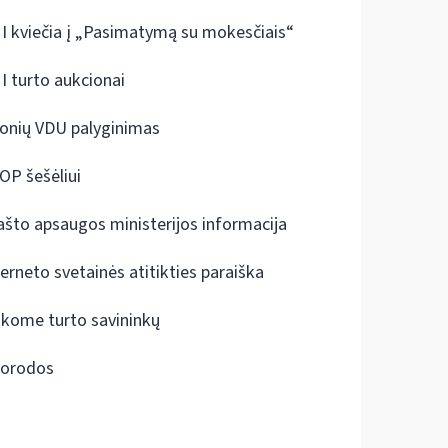
I kviečia į „Pasimatymą su mokesčiais“
I turto aukcionai
onių VDU palyginimas
OP šešėliui
ašto apsaugos ministerijos informacija
terneto svetainės atitikties paraiška
škome turto savininkų
orodos