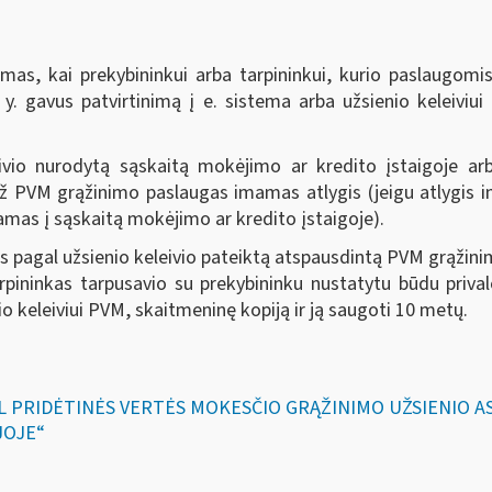
as, kai prekybininkui arba tarpininkui, kurio paslaugomi
. y. gavus patvirtinimą į e. sistema arba užsienio keleiviu
io nurodytą sąskaitą mokėjimo ar kredito įstaigoje arba 
PVM grąžinimo paslaugas imamas atlygis (jeigu atlygis i
mas į sąskaitą mokėjimo ar kredito įstaigoje).
as pagal užsienio keleivio pateiktą atspausdintą PVM grąžini
pininkas tarpusavio su prekybininku nustatytu būdu prival
o keleiviui PVM, skaitmeninę kopiją ir ją saugoti 10 metų.
DĖL PRIDĖTINĖS VERTĖS MOKESČIO GRĄŽINIMO UŽSIENIO
JOJE“