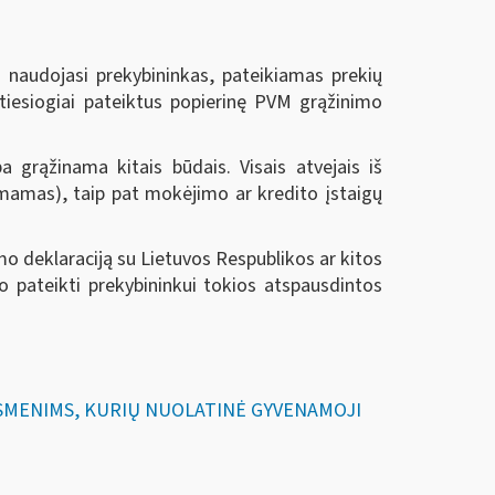
s naudojasi prekybininkas, pateikiamas prekių
i tiesiogiai pateiktus popierinę PVM grąžinimo
grąžinama kitais būdais. Visais atvejais iš
mamas), taip pat mokėjimo ar kredito įstaigų
mo deklaraciją su Lietuvos Respublikos ar kitos
o pateikti prekybininkui tokios atspausdintos
 ASMENIMS, KURIŲ NUOLATINĖ GYVENAMOJI