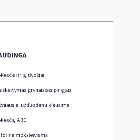
AUDINGA
kesčiai ir jų dydžiai
siskaitymas grynaisiais pinigais
žniausiai užduodami klausimai
kesčių ABC
ktorina moksleiviams