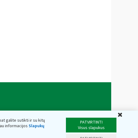
Uždar
t galite sutikti ir su kitų
PATVIRTINTI
iau informacijos
Slapukų
Visus slapukus