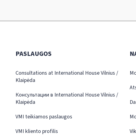
PASLAUGOS
N
Consultations at International House Vilnius /
Mo
Klaipėda
At
Консультации в International House Vilnius /
Klaipėda
Da
VMI teikiamos paslaugos
Mo
VMI kliento profilis
Vi