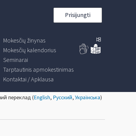
Prisijungti
Mokesčių žinynas
Mokesčių kalendorius
Seminarai
Tarptautinis apmokestinimas
Kontaktai / Apklausa
ний переклад (
English
,
Русский
,
Українська
)