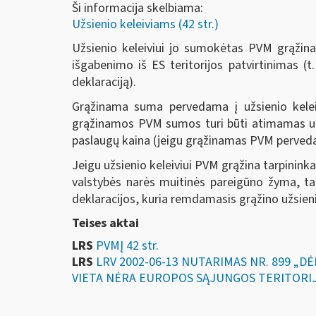
Ši informacija skelbiama:
Užsienio keleiviams (42 str.)
Užsienio keleiviui jo sumokėtas PVM grąžinam
išgabenimo iš ES teritorijos patvirtinimas (t
deklaraciją).
Grąžinama suma pervedama į užsienio keleiv
grąžinamos PVM sumos turi būti atimamas už 
paslaugų kaina (jeigu grąžinamas PVM perveda
Jeigu užsienio keleiviui PVM grąžina tarpinink
valstybės narės muitinės pareigūno žyma, tar
deklaracijos, kuria remdamasis grąžino užsieni
Teises aktai
LRS
PVMĮ 42 str.
LRS
LRV 2002-06-13 NUTARIMAS NR. 899 „
VIETA NĖRA EUROPOS SĄJUNGOS TERITORI