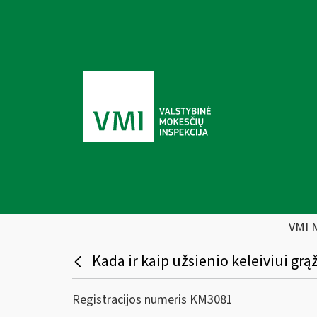
VMI 
Kada ir kaip užsienio keleiviui g
Registracijos numeris KM3081