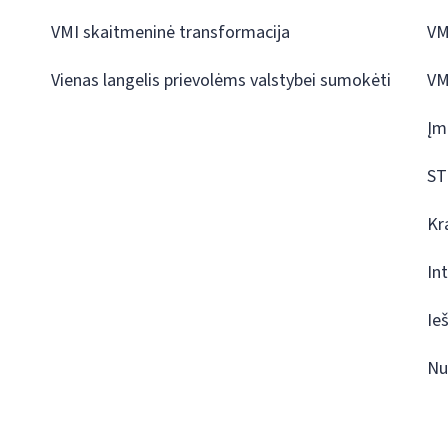
VMI skaitmeninė transformacija
VM
Vienas langelis prievolėms valstybei sumokėti
VM
Įm
ST
Kr
In
Ie
Nu