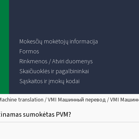
Mokesčių mokėtojų informacija
Formos
Rinkmenos / Atviri duomenys
Skaičiuoklės ir pagalbininkai
Sąskaitos ir įmokų kodai
Machine translation / VMI Машинный перевод / VMI Машин
rąžinamas sumokėtas PVM?