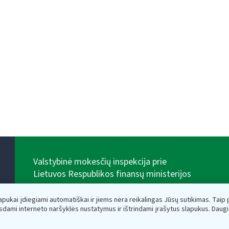
Valstybinė mokesčių inspekcija prie
Lietuvos Respublikos finansų ministerijos
Biudžetinė įstaiga. Juridinio asmens kodas — 188659752,
adresas: Vasario 16-osios g. 14, 01107 Vilnius, Lietuva,
lapukai įdiegiami automatiškai ir jiems nėra reikalingas Jūsų sutikimas. Taip pa
el.paštas:
vmi@vmi.lt
, E. pristatymo dėžutės adresas
sdami interneto naršyklės nustatymus ir ištrindami įrašytus slapukus. Daug
188659752
Duomenys apie Valstybinę mokesčių inspekciją prie