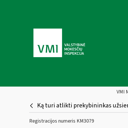
VMI 
Ką turi atlikti prekybininkas užsie
Registracijos numeris KM3079