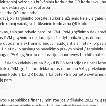
ektroninį vaizdą su brūkšniniu kodu arba QR kodu (pvz., nusi
imo deklaracijos vaizdu) arba
odą arba QR kodą arba
vėjo / tarpininko portale, su kuria užsienio keleivis galės 
ektroninį vaizdą su brūkšniniu kodu arba QR kodu.
kas, taip pat privalo perduoti VMI. PVM grąžinimo deklaraci
as PVM grąžinimo deklaracijai užpildyti reikalingus duomeni
rduodami elektroniniu būdu, naudojantis žiniatinklio pas
žiniatinklio paslaugos neveikimo prekybininkui / tarpininku
augai, PVM grąžinimo deklaracijos duomenys turi būti pateik
i užsienio keleivis ketina išvykti iš ES teritorijos ne per Lie
teikti PVM grąžinimo deklaracijos duomenų VMI, prekybininka
niniu kodu arba QR kodu, arba pateikti interneto svetainės 
ją pats.
uvos Respublikos finansų ministerijos viršininko 2022 m. ge
eklaracijos užpildymo ir pateikimo taisyklių patvirtinimo“.