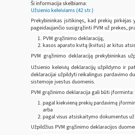
Ši informacija skelbiama:
Užsienio keleiviams (42 str.)
Prekybininkas įsitikinęs, kad prekių pirkėjas 
pageidaujančio susigrąžinti PVM už prekes, prašy
PVM grąžinimo deklaraciją;
kasos aparato kvitą (kvitus) ar kitus at
PVM grąžinimo deklaraciją prekybininkas už
Užsienio keleivių deklaracijų užpildymo ir pa
deklaracijai užpildyti reikalingus pardavimo d
sistemoje įvestus duomenis.
PVM grąžinimo deklaracija gali būti įforminta:
pagal kiekvieną prekių pardavimą įformin
arba
pagal visus atsiskaitymo dokumentus už vi
Užpildžius PVM grąžinimo deklaracijos duomenis