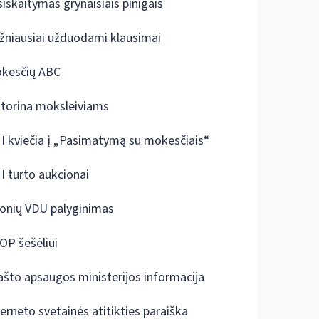
siskaitymas grynaisiais pinigais
žniausiai užduodami klausimai
kesčių ABC
ktorina moksleiviams
I kviečia į „Pasimatymą su mokesčiais“
I turto aukcionai
onių VDU palyginimas
OP šešėliui
ašto apsaugos ministerijos informacija
terneto svetainės atitikties paraiška