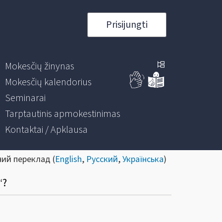
Prisijungti
Mokesčių žinynas
Mokesčių kalendorius
Seminarai
Tarptautinis apmokestinimas
Kontaktai / Apklausa
ний переклад (
English
,
Русский
,
Українська
)
“?