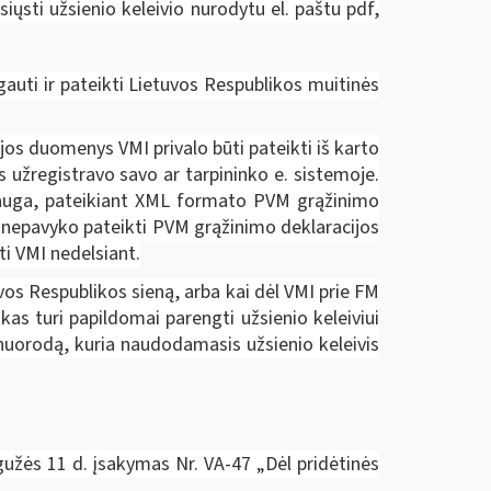
ųsti užsienio keleivio nurodytu el. paštu pdf,
gauti ir pateikti Lietuvos Respublikos muitinės
jos duomenys VMI privalo būti pateikti iš karto
s užregistravo savo ar tarpininko e. sistemoje.
lauga, pateikiant XML formato PVM grąžinimo
i nepavyko pateikti PVM grąžinimo deklaracijos
ti VMI nedelsiant.
tuvos Respublikos sieną, arba kai dėl VMI prie FM
s turi papildomai parengti užsienio keleiviui
nuorodą, kuria naudodamasis užsienio keleivis
gužės 11 d. įsakymas Nr. VA-47 „Dėl pridėtinės