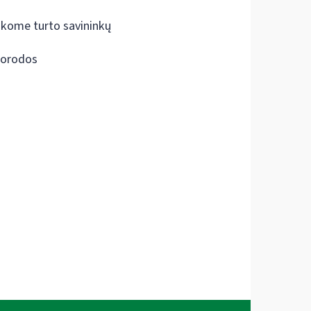
škome turto savininkų
orodos