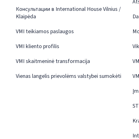
At
Консультации в International House Vilnius /
Klaipėda
Da
VMI teikiamos paslaugos
Mo
VMI kliento profilis
Vi
VMI skaitmeninė transformacija
VM
Vienas langelis prievolėms valstybei sumokėti
VM
Įm
ST
Kr
In