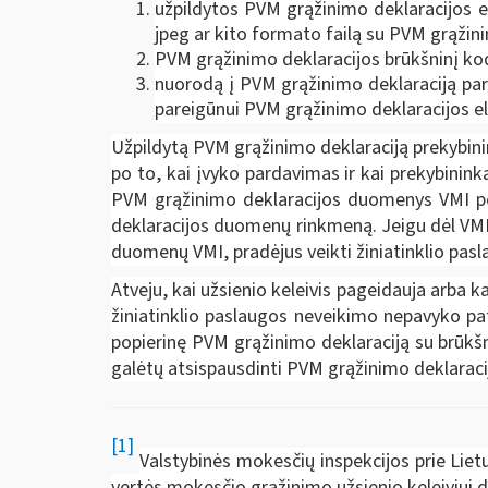
užpildytos PVM grąžinimo deklaracijos el
jpeg ar kito formato failą su PVM grąžin
PVM grąžinimo deklaracijos brūkšninį k
nuorodą į PVM grąžinimo deklaraciją parda
pareigūnui PVM grąžinimo deklaracijos el
Užpildytą PVM grąžinimo deklaraciją prekybinin
po to, kai įvyko pardavimas ir kai prekybinink
PVM grąžinimo deklaracijos duomenys VMI pe
deklaracijos duomenų rinkmeną. Jeigu dėl VMI 
duomenų VMI, pradėjus veikti žiniatinklio pasl
Atveju, kai užsienio keleivis pageidauja arba ka
žiniatinklio paslaugos neveikimo nepavyko pa
popierinę PVM grąžinimo deklaraciją su brūkš
galėtų atsispausdinti PVM grąžinimo deklaraci
[1]
Valstybinės mokesčių inspekcijos prie Liet
vertės mokesčio grąžinimo užsienio keleiviui d