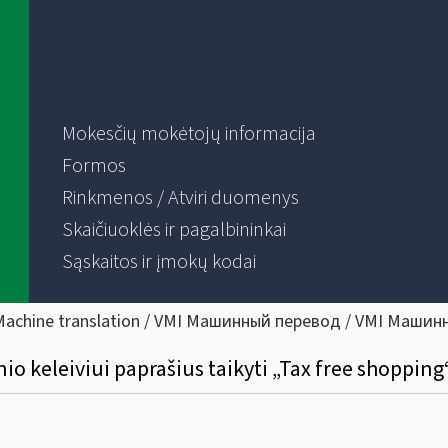
Mokesčių mokėtojų informacija
Formos
Rinkmenos / Atviri duomenys
Skaičiuoklės ir pagalbininkai
Sąskaitos ir įmokų kodai
Machine translation / VMI Машинный перевод / VMI Машин
nio keleiviui paprašius taikyti „Tax free shopping