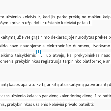
yra užsienio keleivis ir, kad jis perka prekių ne mažiau kai
mu privalo užpildyti ir užsienio keleiviui pateikti:
siskaitymą už PVM grąžinimo deklaracijoje nurodytas prekes 
pildo savo naudojamoje elektroninėje duomenų tvarkymo s
[1]
teikimo taisyklėmis
. Tuo atveju, kai prekybininkas nau
uomenis prekybininkas registruoja tarpininko platformoje ar 
antį kasos aparato kvitą ar kitą atsiskaitymą patvirtinant
sas užsienio keleivio per vieną kalendorinę dieną iš to patie
, prekybininkas užsienio keleiviui privalo pateikti: