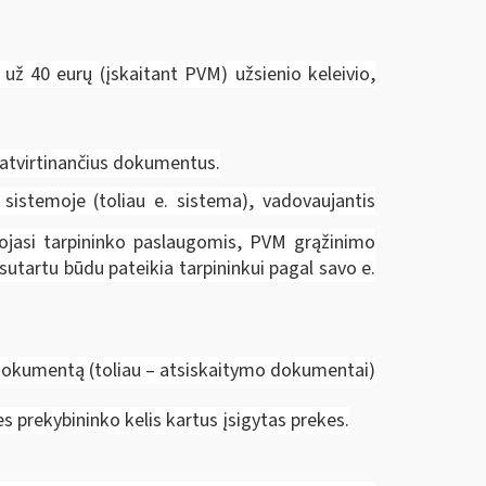
p už 40 eurų (įskaitant PVM) užsienio keleivio,
patvirtinančius dokumentus.
istemoje (toliau e. sistema), vadovaujantis
dojasi tarpininko paslaugomis, PVM grąžinimo
sutartu būdu pateikia tarpininkui pagal savo e.
į dokumentą (toliau – atsiskaitymo dokumentai)
s prekybininko kelis kartus įsigytas prekes.