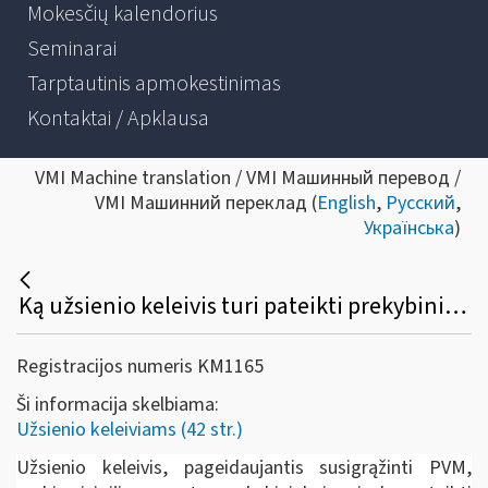
Mokesčių kalendorius
Seminarai
Tarptautinis apmokestinimas
Kontaktai / Apklausa
VMI Machine translation / VMI Машинный перевод /
VMI Машинний переклад (
English
,
Русский
,
Українська
)
Ką užsienio keleivis turi pateikti prekybininkui prekių įsigijimo metu, norėdamas susigrąžinti PVM?
Registracijos numeris KM1165
Ši informacija skelbiama:
Užsienio keleiviams (42 str.)
Užsienio keleivis, pageidaujantis susigrąžinti PVM,