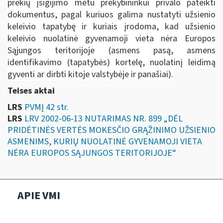
prekių įsigijimo metu prekybininkui privalo pateikti
dokumentus, pagal kuriuos galima nustatyti užsienio
keleivio tapatybę ir kuriais įrodoma, kad užsienio
keleivio nuolatinė gyvenamoji vieta nėra Europos
Sąjungos teritorijoje (asmens pasą, asmens
identifikavimo (tapatybės) kortelę, nuolatinį leidimą
gyventi ar dirbti kitoje valstybėje ir panašiai).
Teises aktai
LRS
PVMĮ 42 str.
LRS
LRV 2002-06-13 NUTARIMAS NR. 899 „DĖL
PRIDĖTINĖS VERTĖS MOKESČIO GRĄŽINIMO UŽSIENIO
ASMENIMS, KURIŲ NUOLATINĖ GYVENAMOJI VIETA
NĖRA EUROPOS SĄJUNGOS TERITORIJOJE“
APIE VMI