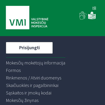
Prisijungti
Mokesčių mokėtojų informacija
Formos
Rinkmenos / Atviri duomenys
Skaičiuoklės ir pagalbininkai
Sąskaitos ir įmokų kodai
Mokesčių žinynas