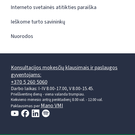
Interneto svetainės atitikties paraiška
Ieškome turto savininkų
Nuorodos
Konsultacijos mokesčių klausimais ir paslaugos
gyventojams:
+370 5 260 5060
Darbo laikas: I-IV 8.00-17.00, V 8.00-15.45.
Prieššventinę dieną - viena valanda trumpiau.
Kiekvieno mėnesio antrą penktadienį 8.00 val. - 12.00 val.
Mano VMI
Paklausimas per