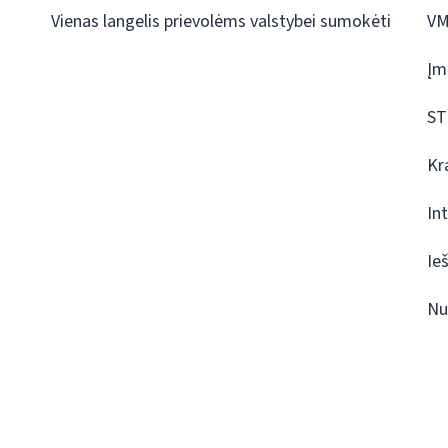
Vienas langelis prievolėms valstybei sumokėti
VM
Įm
ST
Kr
In
Ie
Nu