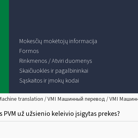
Mokesčių mokėtojų informacija
Formos
Rinkmenos / Atviri duomenys
Skaičiuoklės ir pagalbininkai
Sąskaitos ir įmokų kodai
Machine translation / VMI Машинный перевод / VMI Машин
 PVM už užsienio keleivio įsigytas prekes?