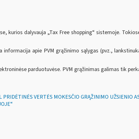
e, kurios dalyvauja „Tax Free shopping“ sistemoje. Tokiose
ama informacija apie PVM grąžinimo sąlygas (pvz., lankstinuk
ktroninėse parduotuvėse. PVM grąžinimas galimas tik perkan
DĖL PRIDĖTINĖS VERTĖS MOKESČIO GRĄŽINIMO UŽSIENIO
JOJE“