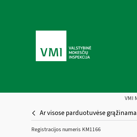
VMI 
Ar visose parduotuvėse grąžinamas
Registracijos numeris KM1166