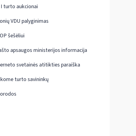
I turto aukcionai
onių VDU palyginimas
OP šešėliui
ašto apsaugos ministerijos informacija
terneto svetainės atitikties paraiška
škome turto savininkų
orodos