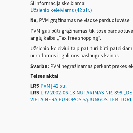
Ši informacija skelbiama:
Užsienio keleiviams (42 str.)
Ne
, PVM grąžinamas ne visose parduotuvėse.
PVM gali būti grąžinamas tik tose parduotuvės
anglų kalba „Tax free shopping“.
Užsienio keleiviui taip pat turi būti pateiki
nurodomos ir galimos paslaugos kainos.
Svarbu:
PVM negražinamas perkant prekes ele
Teises aktai
LRS
PVMĮ 42 str.
LRS
LRV 2002-06-13 NUTARIMAS NR. 899 „
VIETA NĖRA EUROPOS SĄJUNGOS TERITORI