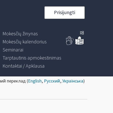
Prisijungti
Mokesčių žinynas
Mokesčių kalendorius
Seminarai
Tarptautinis apmokestinimas
Kontaktai / Apklausa
ний переклад (
English
,
Русский
,
Українська
)