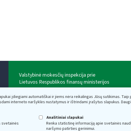
Valstybinė mokesčių inspekcija prie
Lietuvos Respublikos finansų ministerijos
Biudžetinė įstaiga. Juridinio asmens kodas — 188659752,
adresas: Vasario 16-osios g. 14, 01107 Vilnius, Lietuva,
lapukai įdiegiami automatiškai ir jiems nėra reikalingas Jūsų sutikimas. Taip pa
el.paštas:
vmi@vmi.lt
, E. pristatymo dėžutės adresas
sdami interneto naršyklės nustatymus ir ištrindami įrašytus slapukus. Daug
188659752
Duomenys apie Valstybinę mokesčių inspekciją prie
Lietuvos Respublikos finansų ministerijos kaupiami ir
Analitiniai slapukai
saugomi Juridinių asmenų registre
s svetainės
Renka statistinę informaciją apie svetainės naud
naršymo patirties gerinimui.