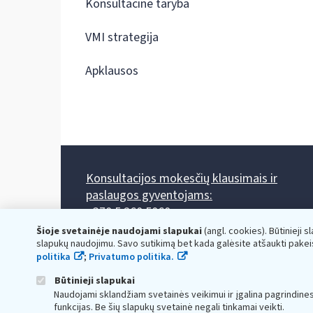
Konsultacinė taryba
VMI strategija
Apklausos
Konsultacijos mokesčių klausimais ir
paslaugos gyventojams:
+370 5 260 5060
Darbo laikas: I-IV 8.00-17.00, V 8.00-15.45.
Šioje svetainėje naudojami slapukai
(angl. cookies). Būtinieji s
Prieššventinę dieną - viena valanda trumpiau.
slapukų naudojimu. Savo sutikimą bet kada galėsite atšaukti pakei
Kiekvieno mėnesio antrą penktadienį 8.00 val. - 12.00 val.
politika
;
Privatumo politika.
Mano VMI
Paklausimas per
Būtinieji slapukai
Naudojami sklandžiam svetainės veikimui ir įgalina pagrindine
funkcijas. Be šių slapukų svetainė negali tinkamai veikti.