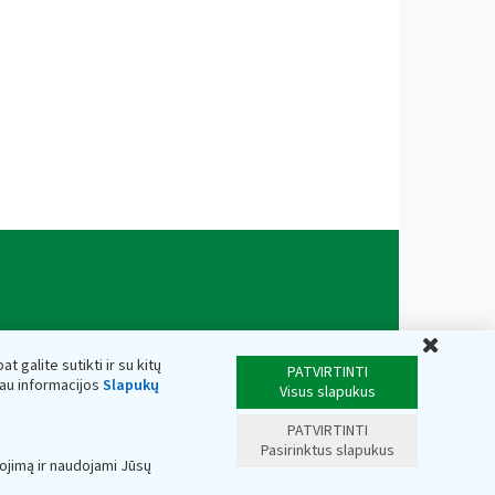
Uždar
t galite sutikti ir su kitų
PATVIRTINTI
iau informacijos
Slapukų
Visus slapukus
PATVIRTINTI
Pasirinktus slapukus
ojimą ir naudojami Jūsų