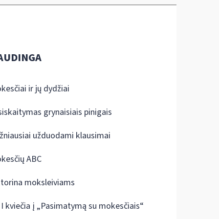
AUDINGA
kesčiai ir jų dydžiai
siskaitymas grynaisiais pinigais
žniausiai užduodami klausimai
kesčių ABC
ktorina moksleiviams
I kviečia į „Pasimatymą su mokesčiais“