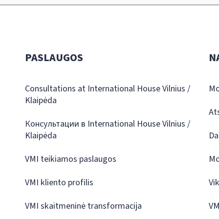
PASLAUGOS
N
Consultations at International House Vilnius /
Mo
Klaipėda
At
Консультации в International House Vilnius /
Klaipėda
Da
VMI teikiamos paslaugos
Mo
VMI kliento profilis
Vi
VMI skaitmeninė transformacija
VM