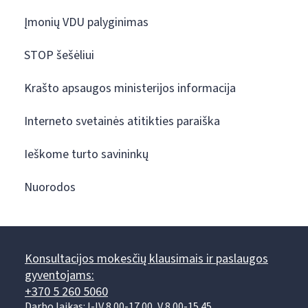
Įmonių VDU palyginimas
STOP šešėliui
Krašto apsaugos ministerijos informacija
Interneto svetainės atitikties paraiška
Ieškome turto savininkų
Nuorodos
Konsultacijos mokesčių klausimais ir paslaugos
gyventojams:
+370 5 260 5060
Darbo laikas: I-IV 8.00-17.00, V 8.00-15.45.