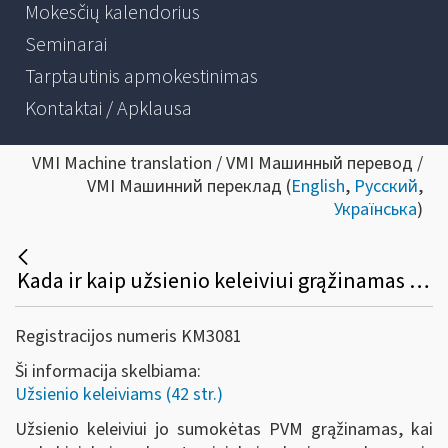
Mokesčių kalendorius
Seminarai
Tarptautinis apmokestinimas
Kontaktai / Apklausa
VMI Machine translation / VMI Машинный перевод /
VMI Машинний переклад (
English
,
Русский
,
Українська
)
Kada ir kaip užsienio keleiviui grąžinamas sumokėtas PVM?
Registracijos numeris KM3081
Ši informacija skelbiama:
Užsienio keleiviams (42 str.)
Užsienio keleiviui jo sumokėtas PVM grąžinamas, kai