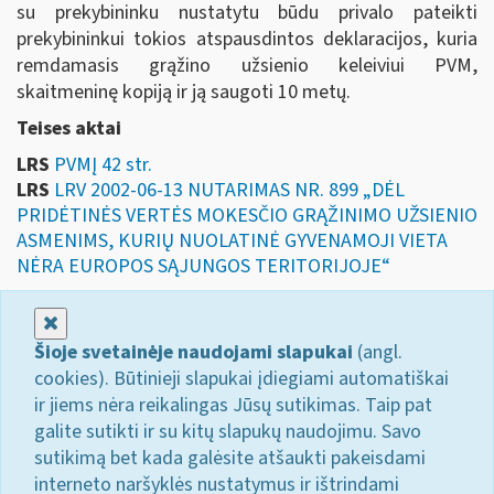
su prekybininku nustatytu būdu privalo pateikti
prekybininkui tokios atspausdintos deklaracijos, kuria
remdamasis grąžino užsienio keleiviui PVM,
skaitmeninę kopiją ir ją saugoti 10 metų.
Teises aktai
LRS
PVMĮ 42 str.
LRS
LRV 2002-06-13 NUTARIMAS NR. 899 „DĖL
PRIDĖTINĖS VERTĖS MOKESČIO GRĄŽINIMO UŽSIENIO
ASMENIMS, KURIŲ NUOLATINĖ GYVENAMOJI VIETA
NĖRA EUROPOS SĄJUNGOS TERITORIJOJE“
Uždaryti
Šioje svetainėje naudojami slapukai
(angl.
cookies). Būtinieji slapukai įdiegiami automatiškai
ir jiems nėra reikalingas Jūsų sutikimas. Taip pat
galite sutikti ir su kitų slapukų naudojimu. Savo
sutikimą bet kada galėsite atšaukti pakeisdami
interneto naršyklės nustatymus ir ištrindami