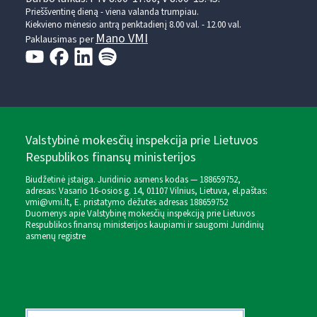
Prieššventinę dieną - viena valanda trumpiau.
Kiekvieno mėnesio antrą penktadienį 8.00 val. - 12.00 val.
Mano VMI
Paklausimas per
Valstybinė mokesčių inspekcija prie Lietuvos
Respublikos finansų ministerijos
Biudžetinė įstaiga. Juridinio asmens kodas — 188659752,
adresas: Vasario 16-osios g. 14, 01107 Vilnius, Lietuva, el.paštas:
vmi@vmi.lt
, E. pristatymo dėžutės adresas 188659752
Duomenys apie Valstybinę mokesčių inspekciją prie Lietuvos
Respublikos finansų ministerijos kaupiami ir saugomi Juridinių
asmenų registre