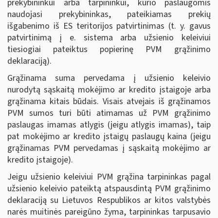
prekybininkui arba tarpininkui, kurio paslaugomis
naudojasi prekybininkas, pateikiamas prekių
išgabenimo iš ES teritorijos patvirtinimas (t. y. gavus
patvirtinimą į e. sistema arba užsienio keleiviui
tiesiogiai pateiktus popierinę PVM grąžinimo
deklaraciją).
Grąžinama suma pervedama į užsienio keleivio
nurodytą sąskaitą mokėjimo ar kredito įstaigoje arba
grąžinama kitais būdais. Visais atvejais iš grąžinamos
PVM sumos turi būti atimamas už PVM grąžinimo
paslaugas imamas atlygis (jeigu atlygis imamas), taip
pat mokėjimo ar kredito įstaigų paslaugų kaina (jeigu
grąžinamas PVM pervedamas į sąskaitą mokėjimo ar
kredito įstaigoje).
Jeigu užsienio keleiviui PVM grąžina tarpininkas pagal
užsienio keleivio pateiktą atspausdintą PVM grąžinimo
deklaraciją su Lietuvos Respublikos ar kitos valstybės
narės muitinės pareigūno žyma, tarpininkas tarpusavio