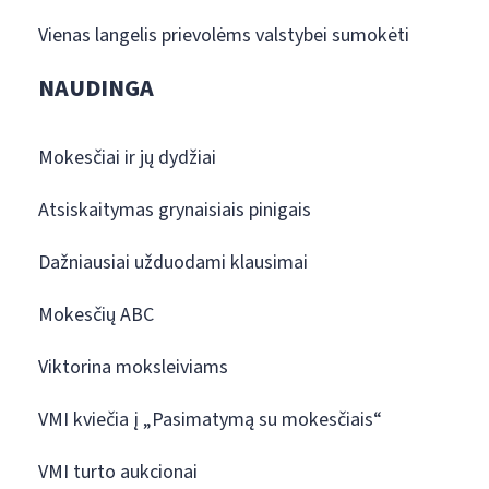
Vienas langelis prievolėms valstybei sumokėti
NAUDINGA
Mokesčiai ir jų dydžiai
Atsiskaitymas grynaisiais pinigais
Dažniausiai užduodami klausimai
Mokesčių ABC
Viktorina moksleiviams
VMI kviečia į „Pasimatymą su mokesčiais“
VMI turto aukcionai