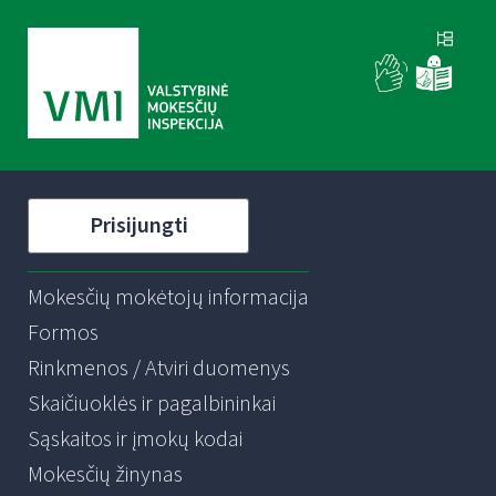
Prisijungti
Mokesčių mokėtojų informacija
Formos
Rinkmenos / Atviri duomenys
Skaičiuoklės ir pagalbininkai
Sąskaitos ir įmokų kodai
Mokesčių žinynas