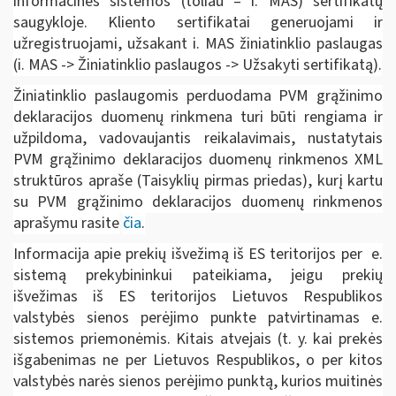
informacinės sistemos (toliau – i. MAS) sertifikatų
saugykloje. Kliento sertifikatai generuojami ir
užregistruojami, užsakant i. MAS žiniatinklio paslaugas
(i. MAS -> Žiniatinklio paslaugos -> Užsakyti sertifikatą).
Žiniatinklio paslaugomis perduodama PVM grąžinimo
deklaracijos duomenų rinkmena turi būti rengiama ir
užpildoma, vadovaujantis reikalavimais, nustatytais
PVM grąžinimo deklaracijos duomenų rinkmenos XML
struktūros apraše (Taisyklių pirmas priedas), kurį kartu
su PVM grąžinimo deklaracijos duomenų rinkmenos
aprašymu rasite
čia
.
Informacija apie prekių išvežimą iš ES teritorijos per e.
sistemą prekybininkui pateikiama, jeigu prekių
išvežimas iš ES teritorijos Lietuvos Respublikos
valstybės sienos perėjimo punkte patvirtinamas e.
sistemos priemonėmis. Kitais atvejais (t. y. kai prekės
išgabenimas ne per Lietuvos Respublikos, o per kitos
valstybės narės sienos perėjimo punktą, kurios muitinės