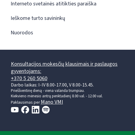
Interneto svetainės atitikties paraiška
Ieškome turto savininkų
Nuorodos
Konsultacijos mokesčių klausimais ir paslaugos
gyventojams:
+370 5 260 5060
Darbo laikas: I-IV 8.00-17.00, V 8.00-15.45.
Prieššventinę dieną - viena valanda trumpiau.
Kiekvieno mėnesio antrą penktadienį 8.00 val. - 12.00 val.
Mano VMI
Paklausimas per