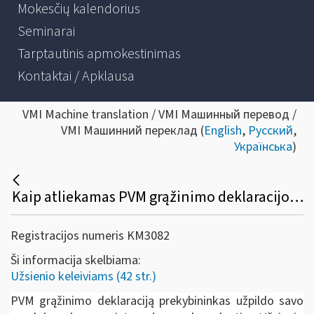
Mokesčių kalendorius
Seminarai
Tarptautinis apmokestinimas
Kontaktai / Apklausa
VMI Machine translation / VMI Машинный перевод /
VMI Машинний переклад (
English
,
Русский
,
Українська
)
Kaip atliekamas PVM grąžinimo deklaracijos duomenų pildymas e. sistemose ir duomenų perdavimas naudojantis žiniatinklio paslaugomis?
Registracijos numeris KM3082
Ši informacija skelbiama:
Užsienio keleiviams (42 str.)
PVM grąžinimo deklaraciją prekybininkas užpildo savo