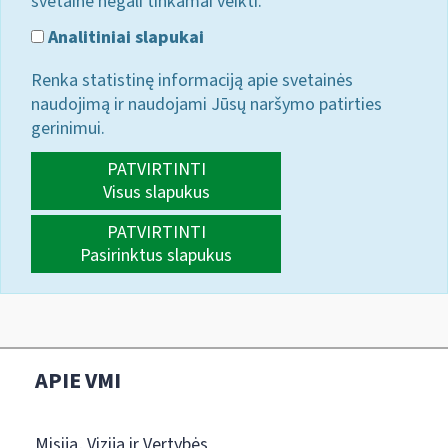
svetainė negali tinkamai veikti.
Analitiniai slapukai
Renka statistinę informaciją apie svetainės
naudojimą ir naudojami Jūsų naršymo patirties
gerinimui.
PATVIRTINTI
Visus slapukus
PATVIRTINTI
Pasirinktus slapukus
APIE VMI
Misija, Vizija ir Vertybės