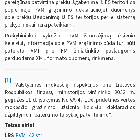
pareigūnas patvirtina prekių išgabenimą iš ES teritorijos
popierinėje PVM grąžinimo deklaracijoje) duomenys
apie prekių išgabenimą iš ES teritorijos per e. sistemą
prekybininkui nėra pateikiami.
Prekybininkui įvykdžius PVM išmokėjimą užsienio
keleiviui, informacija apie PVM grąžinimo būdą turi būti
pateikta VMI prie FM žiniatinklio paslaugomis
perduodama XML formato duomenų rinkmena.
[1]
Valstybinės mokesčių inspekcijos prie Lietuvos
Respublikos finansų ministerijos viršininko 2022 m.
gegužės 11 d. įsakymas Nr. VA-47 „Dėl pridėtinės vertės
mokesčio grąžinimo užsienio keleiviui deklaracijos
užpildymo ir pateikimo taisyklių patvirtinimo“.
Teises aktai
LRS
PVMĮ 42 str.