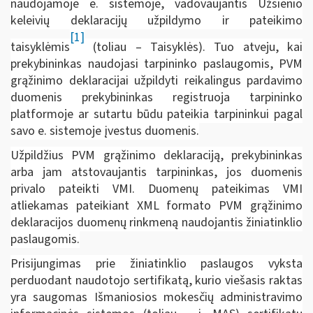
naudojamoje e. sistemoje, vadovaujantis Užsienio
keleivių deklaracijų užpildymo ir pateikimo
[1]
taisyklėmis
(toliau – Taisyklės). Tuo atveju, kai
prekybininkas naudojasi tarpininko paslaugomis, PVM
grąžinimo deklaracijai užpildyti reikalingus pardavimo
duomenis prekybininkas registruoja tarpininko
platformoje ar sutartu būdu pateikia tarpininkui pagal
savo e. sistemoje įvestus duomenis.
Užpildžius PVM grąžinimo deklaraciją, prekybininkas
arba jam atstovaujantis tarpininkas, jos duomenis
privalo pateikti VMI. Duomenų pateikimas VMI
atliekamas pateikiant XML formato PVM grąžinimo
deklaracijos duomenų rinkmeną naudojantis žiniatinklio
paslaugomis.
Prisijungimas prie žiniatinklio paslaugos vyksta
perduodant naudotojo sertifikatą, kurio viešasis raktas
yra saugomas Išmaniosios mokesčių administravimo