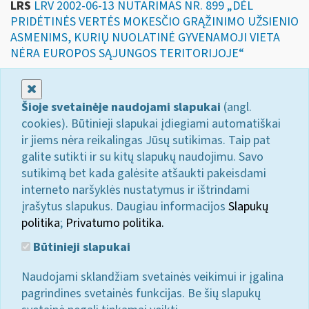
LRS
LRV 2002-06-13 NUTARIMAS NR. 899 „DĖL
PRIDĖTINĖS VERTĖS MOKESČIO GRĄŽINIMO UŽSIENIO
ASMENIMS, KURIŲ NUOLATINĖ GYVENAMOJI VIETA
NĖRA EUROPOS SĄJUNGOS TERITORIJOJE“
Uždaryti
Šioje svetainėje naudojami slapukai
(angl.
cookies). Būtinieji slapukai įdiegiami automatiškai
ir jiems nėra reikalingas Jūsų sutikimas. Taip pat
galite sutikti ir su kitų slapukų naudojimu. Savo
sutikimą bet kada galėsite atšaukti pakeisdami
interneto naršyklės nustatymus ir ištrindami
įrašytus slapukus. Daugiau informacijos
Slapukų
politika
;
Privatumo politika.
Būtinieji slapukai
Naudojami sklandžiam svetainės veikimui ir įgalina
pagrindines svetainės funkcijas. Be šių slapukų