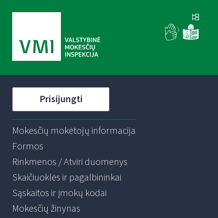
Prisijungti
Mokesčių mokėtojų informacija
Formos
Rinkmenos / Atviri duomenys
Skaičiuoklės ir pagalbininkai
Sąskaitos ir įmokų kodai
Mokesčių žinynas