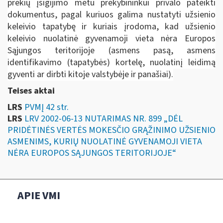
prekių įsigijimo metu prekybininkui privalo pateikti
dokumentus, pagal kuriuos galima nustatyti užsienio
keleivio tapatybę ir kuriais įrodoma, kad užsienio
keleivio nuolatinė gyvenamoji vieta nėra Europos
Sąjungos teritorijoje (asmens pasą, asmens
identifikavimo (tapatybės) kortelę, nuolatinį leidimą
gyventi ar dirbti kitoje valstybėje ir panašiai).
Teises aktai
LRS
PVMĮ 42 str.
LRS
LRV 2002-06-13 NUTARIMAS NR. 899 „DĖL
PRIDĖTINĖS VERTĖS MOKESČIO GRĄŽINIMO UŽSIENIO
ASMENIMS, KURIŲ NUOLATINĖ GYVENAMOJI VIETA
NĖRA EUROPOS SĄJUNGOS TERITORIJOJE“
APIE VMI