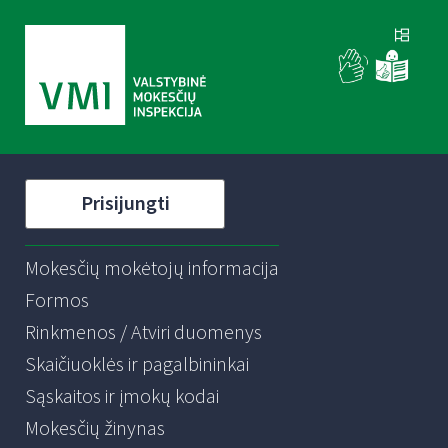
Prisijungti
Mokesčių mokėtojų informacija
Formos
Rinkmenos / Atviri duomenys
Skaičiuoklės ir pagalbininkai
Sąskaitos ir įmokų kodai
Mokesčių žinynas