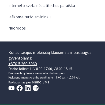
Interneto svetainės atitikties paraiška
Ieškome turto savininkų
Nuorodos
Konsultacijos mokesčių klausimais ir paslaugos
gyventojams:
+370 5 260 5060
Darbo laikas: I-IV 8.00-17.00, V 8.00-15.45.
Prieššventinę dieną - viena valanda trumpiau.
Kiekvieno mėnesio antrą penktadienį 8.00 val. - 12.00 val.
Mano VMI
Paklausimas per