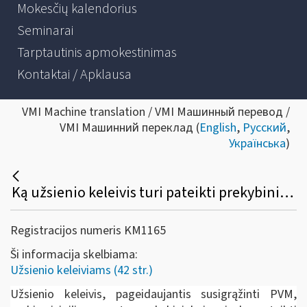
Mokesčių kalendorius
Seminarai
Tarptautinis apmokestinimas
Kontaktai / Apklausa
VMI Machine translation / VMI Машинный перевод /
VMI Машинний переклад (
English
,
Русский
,
Українська
)
Ką užsienio keleivis turi pateikti prekybininkui prekių įsigijimo metu, norėdamas susigrąžinti PVM?
Registracijos numeris KM1165
Ši informacija skelbiama:
Užsienio keleiviams (42 str.)
Užsienio keleivis, pageidaujantis susigrąžinti PVM,