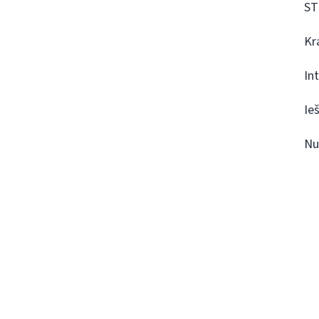
ST
Kr
In
Ie
Nu