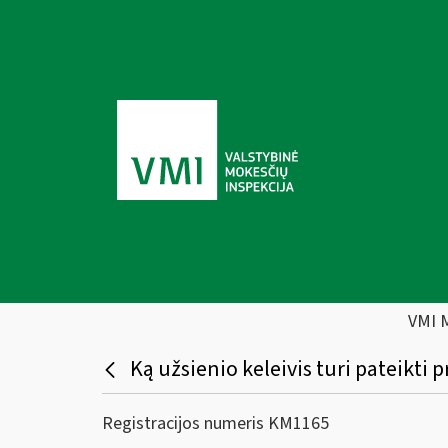
VMI 
Ką užsienio keleivis turi pateikti
Registracijos numeris KM1165