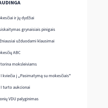
AUDINGA
kesčiai ir jų dydžiai
siskaitymas grynaisiais pinigais
žniausiai užduodami klausimai
kesčių ABC
ktorina moksleiviams
I kviečia į „Pasimatymą su mokesčiais“
I turto aukcionai
onių VDU palyginimas