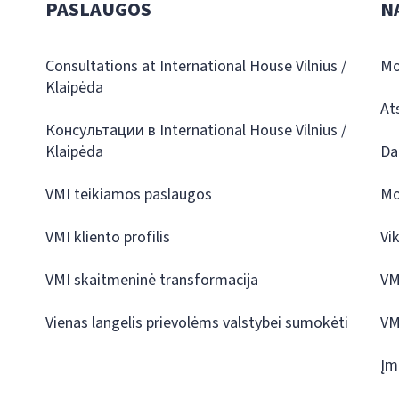
PASLAUGOS
N
Consultations at International House Vilnius /
Mo
Klaipėda
At
Консультации в International House Vilnius /
Klaipėda
Da
VMI teikiamos paslaugos
Mo
VMI kliento profilis
Vi
VMI skaitmeninė transformacija
VM
Vienas langelis prievolėms valstybei sumokėti
VM
Įm