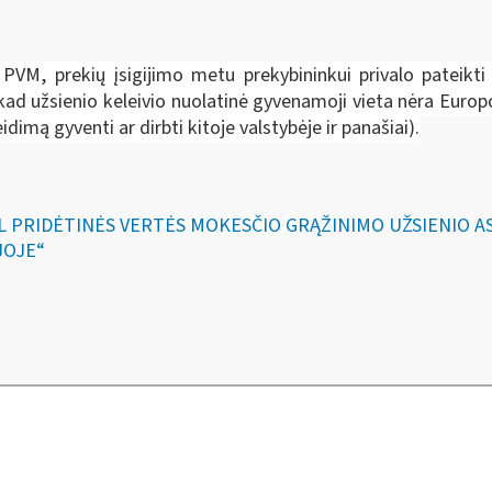
ti PVM, prekių įsigijimo metu prekybininkui privalo pateik
, kad užsienio keleivio nuolatinė gyvenamoji vieta nėra Euro
idimą gyventi ar dirbti kitoje valstybėje ir panašiai).
DĖL PRIDĖTINĖS VERTĖS MOKESČIO GRĄŽINIMO UŽSIENIO
JOJE“