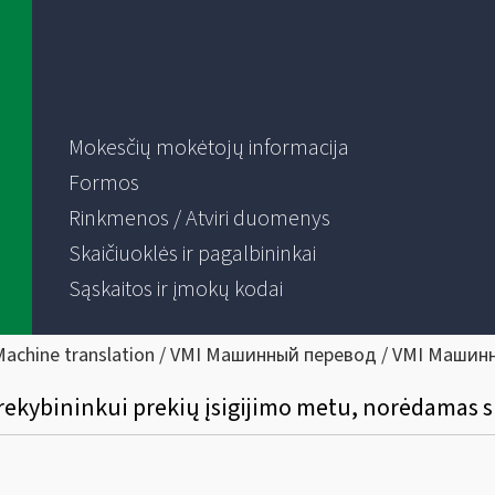
Mokesčių mokėtojų informacija
Formos
Rinkmenos / Atviri duomenys
Skaičiuoklės ir pagalbininkai
Sąskaitos ir įmokų kodai
Machine translation / VMI Машинный перевод / VMI Машин
 prekybininkui prekių įsigijimo metu, norėdamas 