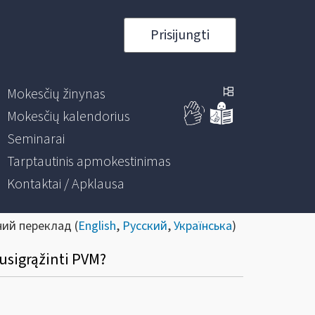
Prisijungti
Mokesčių žinynas
Mokesčių kalendorius
Seminarai
Tarptautinis apmokestinimas
Kontaktai / Apklausa
ний переклад (
English
,
Русский
,
Українська
)
susigrąžinti PVM?