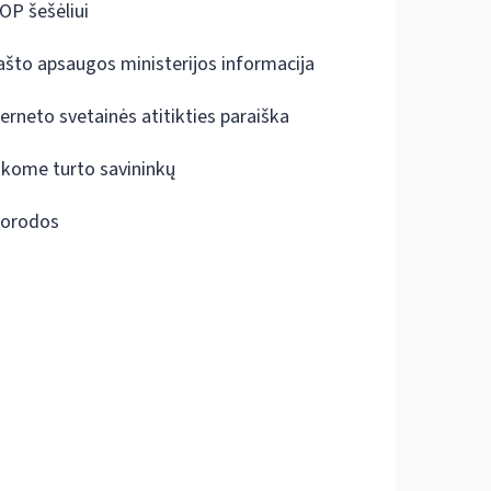
OP šešėliui
ašto apsaugos ministerijos informacija
terneto svetainės atitikties paraiška
škome turto savininkų
orodos