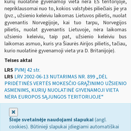
kurių nuolatinė gyvenamoji vieta nėra ES teritorijoje,
nepriklausomai nuo to, kokios valstybės piliečiais jie yra
(pvz., užsienio keleiviu laikomas Lietuvos pilietis, nuolat
gyvenantis Norvegijoje, kai tuo tarpu, Norvegijos
pilietis, nuolat gyvenantis Lietuvoje, nėra laikomas
užsienio keleiviu, taip pat, užsienio keleiviu bus
laikomas asmuo, kuris yra Šiaurės Airijos pilietis, tačiau,
kurio nuolatinė gyvenamoji vieta yra D. Britanijoje).
Teises aktai
LRS
PVMĮ 42 str.
LRS
LRV 2002-06-13 NUTARIMAS NR. 899 „DĖL
PRIDĖTINĖS VERTĖS MOKESČIO GRĄŽINIMO UŽSIENIO
ASMENIMS, KURIŲ NUOLATINĖ GYVENAMOJI VIETA
NĖRA EUROPOS SĄJUNGOS TERITORIJOJE“
Uždaryti
Šioje svetainėje naudojami slapukai
(angl.
cookies). Būtinieji slapukai įdiegiami automatiškai