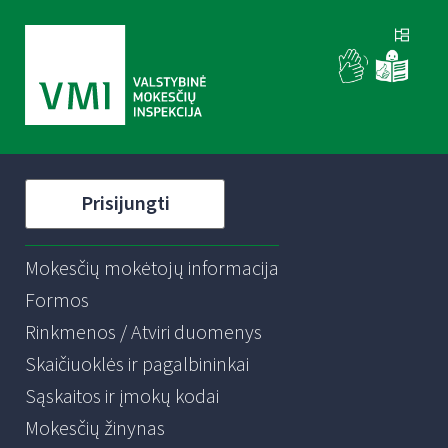
Prisijungti
Mokesčių mokėtojų informacija
Formos
Rinkmenos / Atviri duomenys
Skaičiuoklės ir pagalbininkai
Sąskaitos ir įmokų kodai
Mokesčių žinynas