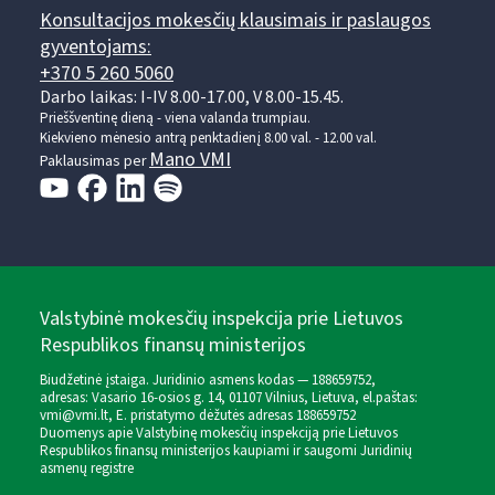
Konsultacijos mokesčių klausimais ir paslaugos
gyventojams:
+370 5 260 5060
Darbo laikas: I-IV 8.00-17.00, V 8.00-15.45.
Prieššventinę dieną - viena valanda trumpiau.
Kiekvieno mėnesio antrą penktadienį 8.00 val. - 12.00 val.
Mano VMI
Paklausimas per
Valstybinė mokesčių inspekcija prie Lietuvos
Respublikos finansų ministerijos
Biudžetinė įstaiga. Juridinio asmens kodas — 188659752,
adresas: Vasario 16-osios g. 14, 01107 Vilnius, Lietuva, el.paštas:
vmi@vmi.lt
, E. pristatymo dėžutės adresas 188659752
Duomenys apie Valstybinę mokesčių inspekciją prie Lietuvos
Respublikos finansų ministerijos kaupiami ir saugomi Juridinių
asmenų registre