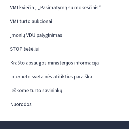
VMI kviečia į „Pasimatymą su mokesčiais“
VMI turto aukcionai
Įmonių VDU palyginimas
STOP šešėliui
Krašto apsaugos ministerijos informacija
Interneto svetainės atitikties paraiška
Ieškome turto savininkų
Nuorodos