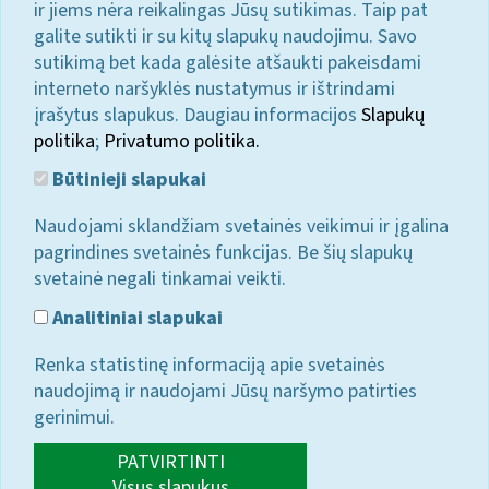
ir jiems nėra reikalingas Jūsų sutikimas. Taip pat
galite sutikti ir su kitų slapukų naudojimu. Savo
sutikimą bet kada galėsite atšaukti pakeisdami
interneto naršyklės nustatymus ir ištrindami
įrašytus slapukus. Daugiau informacijos
Slapukų
politika
;
Privatumo politika.
Būtinieji slapukai
Naudojami sklandžiam svetainės veikimui ir įgalina
pagrindines svetainės funkcijas. Be šių slapukų
svetainė negali tinkamai veikti.
Analitiniai slapukai
Renka statistinę informaciją apie svetainės
naudojimą ir naudojami Jūsų naršymo patirties
gerinimui.
PATVIRTINTI
Visus slapukus