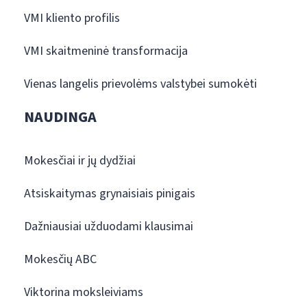
VMI kliento profilis
VMI skaitmeninė transformacija
Vienas langelis prievolėms valstybei sumokėti
NAUDINGA
Mokesčiai ir jų dydžiai
Atsiskaitymas grynaisiais pinigais
Dažniausiai užduodami klausimai
Mokesčių ABC
Viktorina moksleiviams