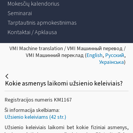
Mokesčių kalendorius
Seminarai
Tarptautinis apmokestinimas
Kontaktai / Apklausa
VMI Machine translation / VMI Машинный перевод /
VMI Машинний переклад (
English
,
Русский
,
Українська
)
Kokie asmenys laikomi užsienio keleiviais?
Registracijos numeris KM1167
Ši informacija skelbiama:
Užsienio keleiviams (42 str.)
Užsienio keleiviais laikomi bet kokie fiziniai asmenys,