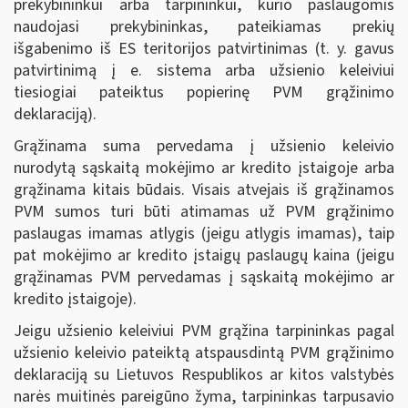
prekybininkui arba tarpininkui, kurio paslaugomis
naudojasi prekybininkas, pateikiamas prekių
išgabenimo iš ES teritorijos patvirtinimas (t. y. gavus
patvirtinimą į e. sistema arba užsienio keleiviui
tiesiogiai pateiktus popierinę PVM grąžinimo
deklaraciją).
Grąžinama suma pervedama į užsienio keleivio
nurodytą sąskaitą mokėjimo ar kredito įstaigoje arba
grąžinama kitais būdais. Visais atvejais iš grąžinamos
PVM sumos turi būti atimamas už PVM grąžinimo
paslaugas imamas atlygis (jeigu atlygis imamas), taip
pat mokėjimo ar kredito įstaigų paslaugų kaina (jeigu
grąžinamas PVM pervedamas į sąskaitą mokėjimo ar
kredito įstaigoje).
Jeigu užsienio keleiviui PVM grąžina tarpininkas pagal
užsienio keleivio pateiktą atspausdintą PVM grąžinimo
deklaraciją su Lietuvos Respublikos ar kitos valstybės
narės muitinės pareigūno žyma, tarpininkas tarpusavio