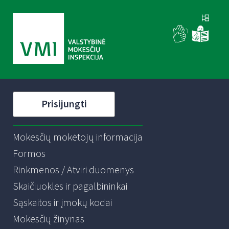
Prisijungti
Mokesčių mokėtojų informacija
Formos
Rinkmenos / Atviri duomenys
Skaičiuoklės ir pagalbininkai
Sąskaitos ir įmokų kodai
Mokesčių žinynas