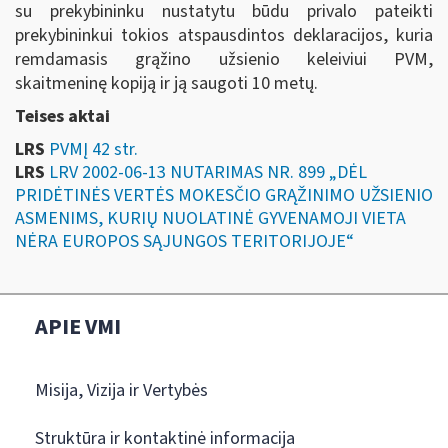
su prekybininku nustatytu būdu privalo pateikti
prekybininkui tokios atspausdintos deklaracijos, kuria
remdamasis grąžino užsienio keleiviui PVM,
skaitmeninę kopiją ir ją saugoti 10 metų.
Teises aktai
LRS
PVMĮ 42 str.
LRS
LRV 2002-06-13 NUTARIMAS NR. 899 „DĖL
PRIDĖTINĖS VERTĖS MOKESČIO GRĄŽINIMO UŽSIENIO
ASMENIMS, KURIŲ NUOLATINĖ GYVENAMOJI VIETA
NĖRA EUROPOS SĄJUNGOS TERITORIJOJE“
APIE VMI
Misija, Vizija ir Vertybės
Struktūra ir kontaktinė informacija