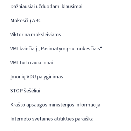
Dažniausiai užduodami klausimai
Mokesčių ABC
Viktorina moksleiviams
VMI kviečia į „Pasimatymą su mokesčiais“
VMI turto aukcionai
Įmonių VDU palyginimas
STOP šešėliui
Krašto apsaugos ministerijos informacija
Interneto svetainės atitikties paraiška