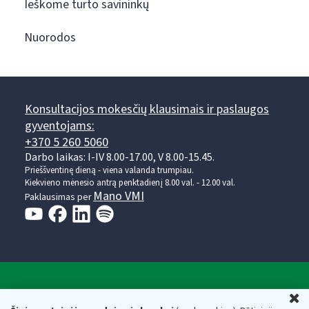
Ieškome turto savininkų
Nuorodos
Konsultacijos mokesčių klausimais ir paslaugos
gyventojams:
+370 5 260 5060
Darbo laikas: I-IV 8.00-17.00, V 8.00-15.45.
Prieššventinę dieną - viena valanda trumpiau.
Kiekvieno mėnesio antrą penktadienį 8.00 val. - 12.00 val.
Mano VMI
Paklausimas per
Valstybinė mokesčių inspekcija prie Lietuvos
U