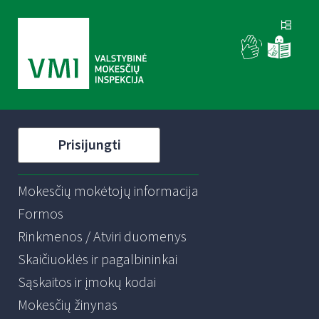
Prisijungti
Mokesčių mokėtojų informacija
Formos
Rinkmenos / Atviri duomenys
Skaičiuoklės ir pagalbininkai
Sąskaitos ir įmokų kodai
Mokesčių žinynas