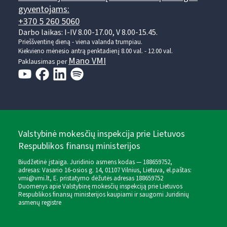
gyventojams:
+370 5 260 5060
Darbo laikas: I-IV 8.00-17.00, V 8.00-15.45.
Prieššventinę dieną - viena valanda trumpiau.
Kiekvieno mėnesio antrą penktadienį 8.00 val. - 12.00 val.
Mano VMI
Paklausimas per
Valstybinė mokesčių inspekcija prie Lietuvos
Respublikos finansų ministerijos
Biudžetinė įstaiga. Juridinio asmens kodas — 188659752,
adresas: Vasario 16-osios g. 14, 01107 Vilnius, Lietuva, el.paštas:
vmi@vmi.lt
, E. pristatymo dėžutės adresas 188659752
Duomenys apie Valstybinę mokesčių inspekciją prie Lietuvos
Respublikos finansų ministerijos kaupiami ir saugomi Juridinių
asmenų registre