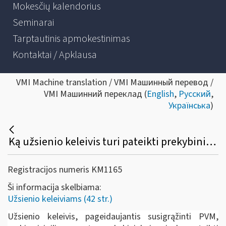
Mokesčių kalendorius
Seminarai
Tarptautinis apmokestinimas
Kontaktai / Apklausa
VMI Machine translation / VMI Машинный перевод /
VMI Машинний переклад (
English
,
Русский
,
Українська
)
Ką užsienio keleivis turi pateikti prekybininkui prekių įsigijimo metu, norėdamas susigrąžinti PVM?
Registracijos numeris KM1165
Ši informacija skelbiama:
Užsienio keleiviams (42 str.)
Užsienio keleivis, pageidaujantis susigrąžinti PVM,