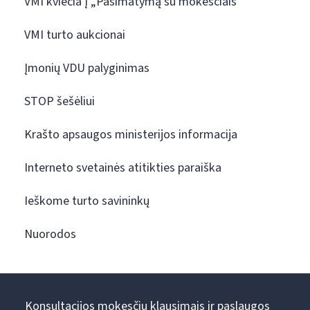
VMI kviečia į „Pasimatymą su mokesčiais“
VMI turto aukcionai
Įmonių VDU palyginimas
STOP šešėliui
Krašto apsaugos ministerijos informacija
Interneto svetainės atitikties paraiška
Ieškome turto savininkų
Nuorodos
Konsultacijos mokesčių klausimais ir paslaugos