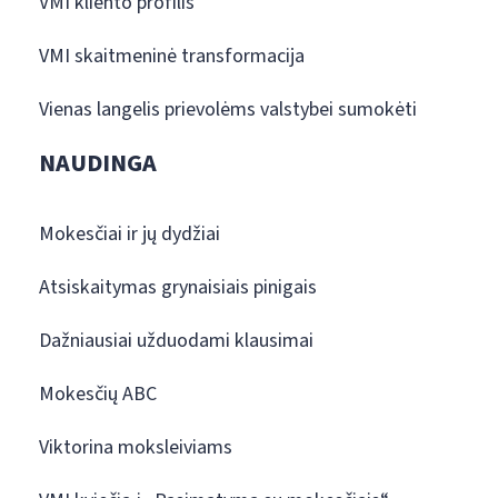
VMI kliento profilis
VMI skaitmeninė transformacija
Vienas langelis prievolėms valstybei sumokėti
NAUDINGA
Mokesčiai ir jų dydžiai
Atsiskaitymas grynaisiais pinigais
Dažniausiai užduodami klausimai
Mokesčių ABC
Viktorina moksleiviams