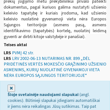
prekių įsigijimo metu prekybininkui privalo pateikti
dokumentus, pagal kuriuos galima nustatyti užsienio
keleivio tapatybę ir kuriais įrodoma, kad užsienio
keleivio nuolatinė gyvenamoji vieta nėra Europos
Sąjungos teritorijoje (asmens pasą, asmens
identifikavimo (tapatybės) kortelę, nuolatinį leidimą
gyventi ar dirbti kitoje valstybėje ir panašiai).
Teises aktai
LRS
PVMĮ 42 str.
LRS
LRV 2002-06-13 NUTARIMAS NR. 899 „DĖL
PRIDĖTINĖS VERTĖS MOKESČIO GRĄŽINIMO UŽSIENIO
ASMENIMS, KURIŲ NUOLATINĖ GYVENAMOJI VIETA
NĖRA EUROPOS SĄJUNGOS TERITORIJOJE“
Uždaryti
Šioje svetainėje naudojami slapukai
(angl.
cookies). Būtinieji slapukai įdiegiami automatiškai
ir jiems nėra reikalingas Jūsų sutikimas. Taip pat