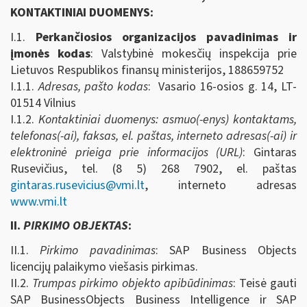
KONTAKTINIAI DUOMENYS:
I.1.
Perkančiosios organizacijos pavadinimas ir
įmonės kodas
: Valstybinė mokesčių inspekcija prie
Lietuvos Respublikos finansų ministerijos, 188659752
I.1.1.
Adresas, pašto kodas
: Vasario 16-osios g. 14, LT-
01514 Vilnius
I.1.2.
Kontaktiniai duomenys: asmuo(-enys) kontaktams,
telefonas(-ai), faksas, el. paštas, interneto adresas(-ai) ir
elektroninė prieiga prie informacijos (URL)
: Gintaras
Rusevičius, tel. (8 5) 268 7902, el. paštas
gintaras.rusevicius@vmi.lt
, interneto adresas
www.vmi.lt
II.
PIRKIMO OBJEKTAS
:
II.1.
Pirkimo pavadinimas
: SAP Business Objects
licencijų palaikymo viešasis pirkimas.
II.2.
Trumpas pirkimo objekto apibūdinimas
: Teisė gauti
SAP BusinessObjects Business Intelligence ir SAP