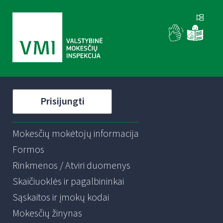
Prisijungti
Mokesčių mokėtojų informacija
Formos
Rinkmenos / Atviri duomenys
Skaičiuoklės ir pagalbininkai
Sąskaitos ir įmokų kodai
Mokesčių žinynas