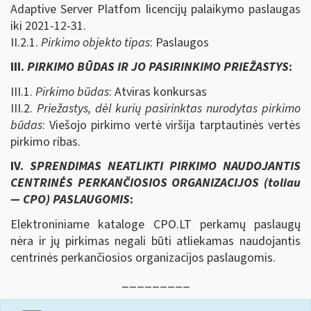
Adaptive Server Platfom licencijų palaikymo paslaugas
iki 2021-12-31.
II.2.1.
Pirkimo objekto tipas
: Paslaugos
III.
PIRKIMO BŪDAS IR JO PASIRINKIMO PRIEŽASTYS
:
III.1.
Pirkimo būdas
: Atviras konkursas
III.2.
Priežastys, dėl kurių pasirinktas nurodytas pirkimo
būdas
: Viešojo pirkimo vertė viršija tarptautinės vertės
pirkimo ribas.
IV.
SPRENDIMAS NEATLIKTI PIRKIMO NAUDOJANTIS
CENTRINĖS PERKANČIOSIOS ORGANIZACIJOS (toliau
— CPO) PASLAUGOMIS
:
Elektroniniame kataloge CPO.LT perkamų paslaugų
nėra ir jų pirkimas negali būti atliekamas naudojantis
centrinės perkančiosios organizacijos paslaugomis.
_________