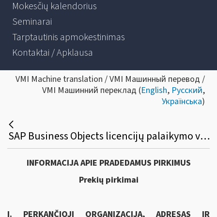
Mokesčių kalendorius
Seminarai
Tarptautinis apmokestinimas
Kontaktai / Apklausa
VMI Machine translation / VMI Машинный перевод /
VMI Машинний переклад (
English
,
Русский
,
Українська
)
SAP Business Objects licencijų palaikymo viešasis pirkimas
INFORMACIJA APIE PRADEDAMUS PIRKIMUS
Prekių pirkimai
I. PERKANČIOJI ORGANIZACIJA, ADRESAS IR