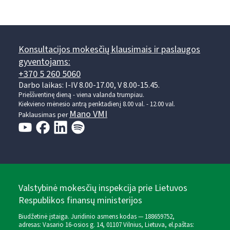
Konsultacijos mokesčių klausimais ir paslaugos
gyventojams:
+370 5 260 5060
Darbo laikas: I-IV 8.00-17.00, V 8.00-15.45.
Prieššventinę dieną - viena valanda trumpiau.
Kiekvieno mėnesio antrą penktadienį 8.00 val. - 12.00 val.
Mano VMI
Paklausimas per
Valstybinė mokesčių inspekcija prie Lietuvos
Respublikos finansų ministerijos
Biudžetinė įstaiga. Juridinio asmens kodas — 188659752,
adresas: Vasario 16-osios g. 14, 01107 Vilnius, Lietuva, el.paštas: