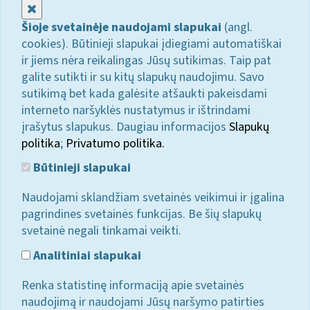
Uždaryti
Šioje svetainėje naudojami slapukai
(angl.
cookies). Būtinieji slapukai įdiegiami automatiškai
ir jiems nėra reikalingas Jūsų sutikimas. Taip pat
galite sutikti ir su kitų slapukų naudojimu. Savo
sutikimą bet kada galėsite atšaukti pakeisdami
interneto naršyklės nustatymus ir ištrindami
įrašytus slapukus. Daugiau informacijos
Slapukų
politika
;
Privatumo politika.
Būtinieji slapukai
Naudojami sklandžiam svetainės veikimui ir įgalina
pagrindines svetainės funkcijas. Be šių slapukų
svetainė negali tinkamai veikti.
Analitiniai slapukai
Renka statistinę informaciją apie svetainės
naudojimą ir naudojami Jūsų naršymo patirties