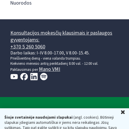
Nuorodos
Konsultacijos mokesčių klausimais ir paslaugos
gyventojams:
+370 5 260 5060
Darbo laikas: I-IV 8.00-17.00, V 8.00-15.45.
Prieššventinę dieną - viena valanda trumpiau.
Kiekvieno mėnesio antrą penktadienį 8.00 val. - 12.00 val.
Mano VMI
Paklausimas per
Valstybinė mokesčių inspekcija prie Lietuvos
U
Respublikos finansų ministerijos
Šioje svetainėje naudojami slapukai
(angl. cookies). Būtinieji
slapukai įdiegiami automatiškai ir jiems nėra reikalingas Jūsų
Biudžetinė įstaiga. Juridinio asmens kodas — 188659752,
sutikimas. Taip pat galite sutikti ir su kitų slapukų naudojimu. Savo