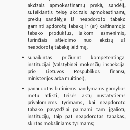
akcizais apmokestinamų prekių sandėlį,
suteikiantis teisę akcizais apmokestinamų
prekių sandėlyje iš neapdoroto tabako
gaminti apdorotą tabaką ir (ar) kaitinamojo
tabako produktus, laikomi asmenimis,
turinčiais atleidimo nuo akcizų už
neapdorotą tabaką leidimą;
sunaikintas prižiūrint kompetentingai
institucijai (Valstybinei mokesčių inspekcijai
prie Lietuvos Respublikos finansų
ministerijos arba muitinei);
panaudotas būtiniems bandymams gamybos
metu atlikti, teisės aktų nustatytiems
privalomiems tyrimams, kai neapdoroto
tabako pavyzdžiai paimami tam įgaliotų
institucijų, taip pat neapdorotas tabakas,
skirtas moksliniams tyrimams;