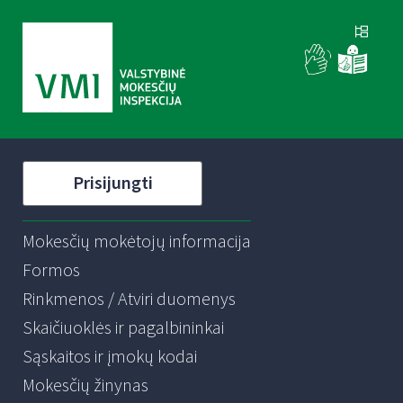
Prisijungti
Mokesčių mokėtojų informacija
Formos
Rinkmenos / Atviri duomenys
Skaičiuoklės ir pagalbininkai
Sąskaitos ir įmokų kodai
Mokesčių žinynas