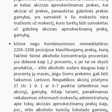
ar kelias akcizais apmokestinamas prekes, kai
akcizai už prekes, panaudotas galutinės prekės
gamybai, yra sumokėti ir šis mokestis nėra
mažesnis už mokestį, kuris turėtų būti sumokėtas
už galutinę akcizais apmokestinamą prekę,
gamybą;
kitose negu Kombinuotosios nomenklatūros
2203–2208 pozicijose klasifikuojamų prekių, kurių
faktinė tūrinė alkoholio koncentracija procentais
yra didesnė kaip 1,2 procento, o jei tai ne skysti
produktai, – etilo alkoholis sudaro daugiau kaip 1
procentą jų masės, jeigu šioms prekėms gali būti
taikomos Lietuvos Respublikos akcizų įstatymo
27 str. 1 d. 1 ar 3–7 punktai (atleidimas nuo
akcizų), gamybą. Kitaip tariant, panaikinamas
reikalavimas informuoti mokesčių administratorių
apie tokių akcizais apmokestinamų prekių kaip,
pvz., etilo alkoholio turinčių šokolado gaminių,