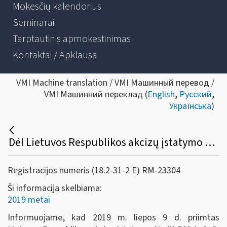
Mokesčių kalendorius
Seminarai
Tarptautinis apmokestinimas
Kontaktai / Apklausa
VMI Machine translation / VMI Машинный перевод /
VMI Машинний переклад (
English
,
Русский
,
Українська
)
Dėl Lietuvos Respublikos akcizų įstatymo pakeitimo 2019-07-30
Registracijos numeris (18.2-31-2 E) RM-23304
Ši informacija skelbiama:
2019 metai
Informuojame, kad 2019 m. liepos 9 d. priimtas