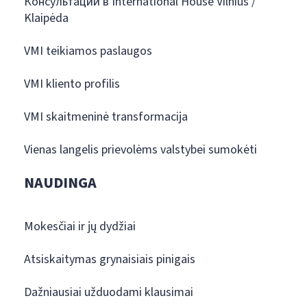
Консультации в International House Vilnius /
Klaipėda
VMI teikiamos paslaugos
VMI kliento profilis
VMI skaitmeninė transformacija
Vienas langelis prievolėms valstybei sumokėti
NAUDINGA
Mokesčiai ir jų dydžiai
Atsiskaitymas grynaisiais pinigais
Dažniausiai užduodami klausimai