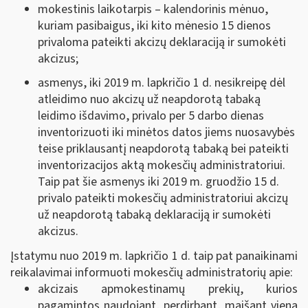
mokestinis laikotarpis ‒ kalendorinis mėnuo,
kuriam pasibaigus, iki kito mėnesio 15 dienos
privaloma pateikti akcizų deklaraciją ir sumokėti
akcizus;
asmenys, iki 2019 m. lapkričio 1 d. nesikreipę dėl
atleidimo nuo akcizų už neapdorotą tabaką
leidimo išdavimo, privalo per 5 darbo dienas
inventorizuoti iki minėtos datos jiems nuosavybės
teise priklausantį neapdorotą tabaką bei pateikti
inventorizacijos aktą mokesčių administratoriui.
Taip pat šie asmenys iki 2019 m. gruodžio 15 d.
privalo pateikti mokesčių administratoriui akcizų
už neapdorotą tabaką deklaraciją ir sumokėti
akcizus.
Įstatymu nuo 2019 m. lapkričio 1 d. taip pat panaikinami
reikalavimai informuoti mokesčių administratorių apie:
akcizais apmokestinamų prekių, kurios
pagamintos naudojant, perdirbant, maišant vieną