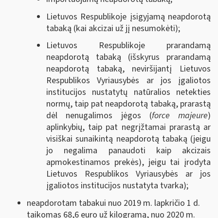
Lietuvos Respublikoje įsigyjamą neapdorotą
tabaką (kai akcizai už jį nesumokėti);
Lietuvos Respublikoje prarandamą
neapdorotą tabaką (išskyrus prarandamą
neapdorotą tabaką, neviršijantį Lietuvos
Respublikos Vyriausybės ar jos įgaliotos
institucijos nustatytų natūralios netekties
normų, taip pat neapdorotą tabaką, prarastą
dėl nenugalimos jėgos (
force majeure
)
aplinkybių, taip pat negrįžtamai prarastą ar
visiškai sunaikintą neapdorotą tabaką (jeigu
jo negalima panaudoti kaip akcizais
apmokestinamos prekės), jeigu tai įrodyta
Lietuvos Respublikos Vyriausybės ar jos
įgaliotos institucijos nustatyta tvarka);
neapdorotam tabakui nuo 2019 m. lapkričio 1 d.
taikomas 68,6 euro už kilogramą, nuo 2020 m.