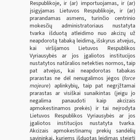
Respublikoje, ir (ar) importuojamas, ir (ar)
įsigyjamas Lietuvos Respublikoje, ir (ar)
prarandamas asmens, turinčio centrinio
mokesčių administratoriaus nustatyta
tvarka išduotą atleidimo nuo akcizų už
neapdorotą tabaką leidimą, išskyrus atvejus,
kai viršijamos Lietuvos Respublikos
Vyriausybės ar jos įgaliotos institucijos
nustatytos natūralios netekties normos, taip
pat atvejus, kai neapdorotas tabakas
prarastas ne dėl nenugalimos jėgos (
force
majeure
) aplinkybių, taip pat negrįžtamai
prarastas ar visiškai sunaikintas (jeigu jo
negalima panaudoti kaip akcizais
apmokestinamos prekės) ir tai neįrodyta
Lietuvos Respublikos Vyriausybės ar jos
įgaliotos institucijos nustatyta tvarka.
Akcizais apmokestinamų prekių sandėlių
savininkai, kuriems išduotas leidimas steigti