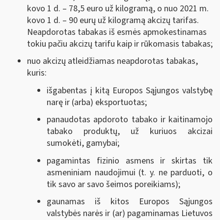
kovo 1 d. ‒ 78,5 euro už kilogramą, o nuo 2021 m.
kovo 1 d. ‒ 90 eurų už kilogramą akcizų tarifas.
Neapdorotas tabakas iš esmės apmokestinamas
tokiu pačiu akcizų tarifu kaip ir rūkomasis tabakas;
nuo akcizų atleidžiamas neapdorotas tabakas,
kuris:
išgabentas į kitą Europos Sąjungos valstybę
narę ir (arba) eksportuotas;
panaudotas apdoroto tabako ir kaitinamojo
tabako produktų, už kuriuos akcizai
sumokėti, gamybai;
pagamintas fizinio asmens ir skirtas tik
asmeniniam naudojimui (t. y. ne parduoti, o
tik savo ar savo šeimos poreikiams);
gaunamas iš kitos Europos Sąjungos
valstybės narės ir (ar) pagaminamas Lietuvos