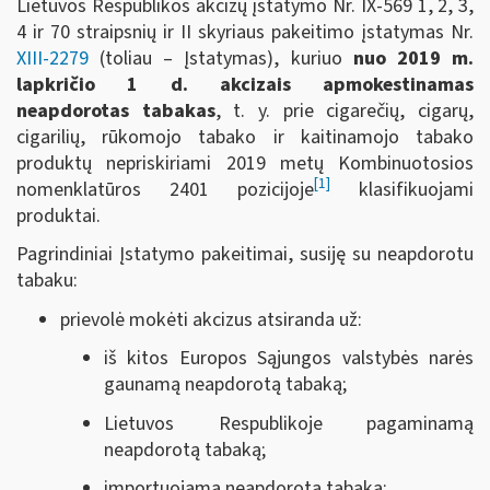
Lietuvos Respublikos akcizų įstatymo Nr. IX-569 1, 2, 3,
4 ir 70 straipsnių ir II skyriaus pakeitimo įstatymas Nr.
XIII-2279
(toliau ‒ Įstatymas), kuriuo
nuo 2019 m.
lapkričio 1 d. akcizais apmokestinamas
neapdorotas tabakas
, t. y. prie cigarečių, cigarų,
cigarilių, rūkomojo tabako ir kaitinamojo tabako
produktų nepriskiriami 2019 metų Kombinuotosios
[1]
nomenklatūros 2401 pozicijoje
klasifikuojami
produktai.
Pagrindiniai Įstatymo pakeitimai, susiję su neapdorotu
tabaku:
prievolė mokėti akcizus atsiranda už:
iš kitos Europos Sąjungos valstybės narės
gaunamą neapdorotą tabaką;
Lietuvos Respublikoje pagaminamą
neapdorotą tabaką;
importuojamą neapdorotą tabaką;