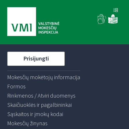
Prisijungti
Mokesčių mokėtojų informacija
Formos
Rinkmenos / Atviri duomenys
Skaičiuoklės ir pagalbininkai
Sąskaitos ir įmokų kodai
Mokesčių žinynas