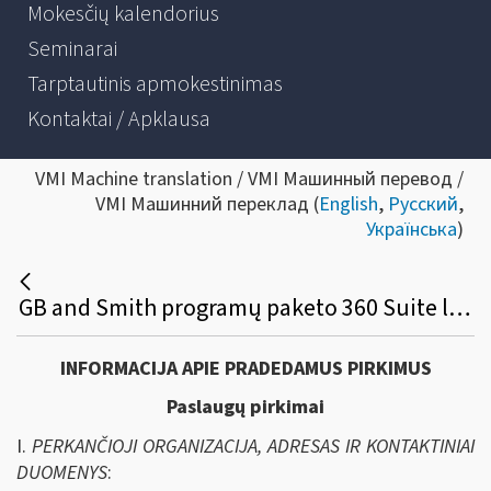
Mokesčių kalendorius
Seminarai
Tarptautinis apmokestinimas
Kontaktai / Apklausa
VMI Machine translation / VMI Машинный перевод /
VMI Машинний переклад (
English
,
Русский
,
Українська
)
GB and Smith programų paketo 360 Suite licencijos palaikymo paslaugos viešasis pirkimas
INFORMACIJA APIE PRADEDAMUS PIRKIMUS
Paslaugų pirkimai
I.
PERKANČIOJI ORGANIZACIJA, ADRESAS IR KONTAKTINIAI
DUOMENYS
: