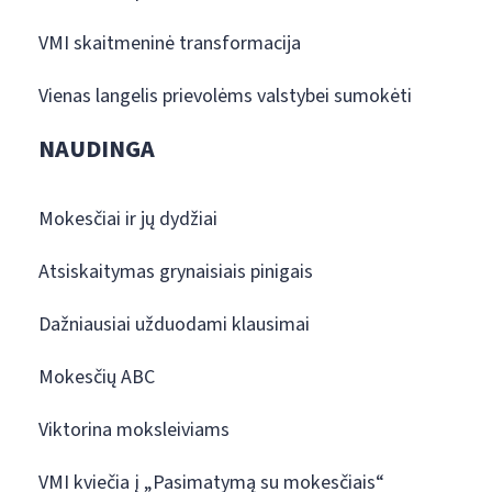
VMI skaitmeninė transformacija
Vienas langelis prievolėms valstybei sumokėti
NAUDINGA
Mokesčiai ir jų dydžiai
Atsiskaitymas grynaisiais pinigais
Dažniausiai užduodami klausimai
Mokesčių ABC
Viktorina moksleiviams
VMI kviečia į „Pasimatymą su mokesčiais“