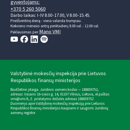
gyventojams:
+370 5 260 5060
Darbo laikas: I-IV 8.00-17.00, V 8.00-15.45.
Prieššventinę dieną - viena valanda trumpiau.
Kiekvieno mėnesio antrą penktadienį 8.00 val. - 12.00 val.
Mano VMI
Paklausimas per
Valstybinė mokesčių inspekcija prie Lietuvos
Respublikos finansų ministerijos
Biudžetinė įstaiga. Juridinio asmens kodas — 188659752,
adresas: Vasario 16-osios g. 14, 01107 Vilnius, Lietuva, el.paštas:
vmi@vmi.lt
, E. pristatymo dėžutės adresas 188659752
Duomenys apie Valstybinę mokesčių inspekciją prie Lietuvos
Respublikos finansų ministerijos kaupiami ir saugomi Juridinių
asmenų registre