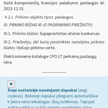
Suite komponenčių licencijos palaikymo paslaugas iki
2023-12-31.
II.2.1.
Pirkimo objekto tipas
: paslaugos.
III.
PIRKIMO BŪDAS IR JO PASIRINKIMO PRIEŽASTYS
:
III.1.
Pirkimo būdas
: Supaprastintas atviras konkursas.
III.2.
Priežastys, dėl kurių pasirinktas nurodytas pirkimo
būdas
: Viešojo pirkimo vertė.
Elektroniniame kataloge CPO.LT perkamų paslaugų
nėra.
_________
Uždaryti
Šioje svetainėje naudojami slapukai
(angl.
cookies). Būtinieji slapukai įdiegiami automatiškai
ir jiems nėra reikalingas Jūsų sutikimas. Taip pat
galite sutikti ir su kitų slapukų naudojimu. Savo