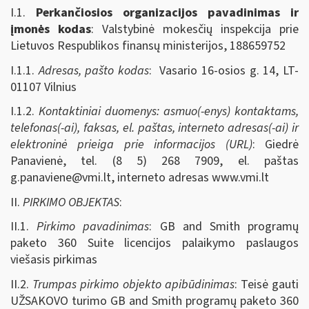
I.1.
Perkančiosios organizacijos pavadinimas ir
įmonės kodas
: Valstybinė mokesčių inspekcija prie
Lietuvos Respublikos finansų ministerijos, 188659752
I.1.1.
Adresas, pašto kodas
: Vasario 16-osios g. 14, LT-
01107 Vilnius
I.1.2.
Kontaktiniai duomenys: asmuo(-enys) kontaktams,
telefonas(-ai), faksas, el. paštas, interneto adresas(-ai) ir
elektroninė prieiga prie informacijos (URL)
: Giedrė
Panavienė, tel. (8 5) 268 7909, el. paštas
g.panaviene@vmi.lt
, interneto adresas www.vmi.lt
II.
PIRKIMO OBJEKTAS
:
II.1.
Pirkimo pavadinimas
: GB and Smith programų
paketo 360 Suite licencijos palaikymo paslaugos
viešasis pirkimas
II.2.
Trumpas pirkimo objekto apibūdinimas
: Teisė gauti
UŽSAKOVO turimo GB and Smith programų paketo 360