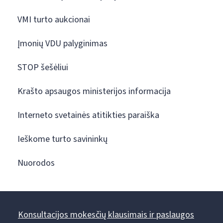
VMI turto aukcionai
Įmonių VDU palyginimas
STOP šešėliui
Krašto apsaugos ministerijos informacija
Interneto svetainės atitikties paraiška
Ieškome turto savininkų
Nuorodos
Konsultacijos mokesčių klausimais ir paslaugos