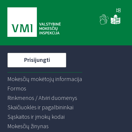
Prisijungti
Mokesčių mokėtojų informacija
Formos
Rinkmenos / Atviri duomenys
Skaičiuoklės ir pagalbininkai
Sąskaitos ir įmokų kodai
Mokesčių žinynas