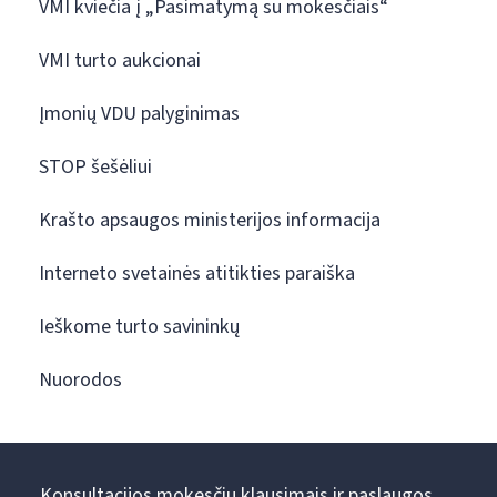
VMI kviečia į „Pasimatymą su mokesčiais“
VMI turto aukcionai
Įmonių VDU palyginimas
STOP šešėliui
Krašto apsaugos ministerijos informacija
Interneto svetainės atitikties paraiška
Ieškome turto savininkų
Nuorodos
Konsultacijos mokesčių klausimais ir paslaugos