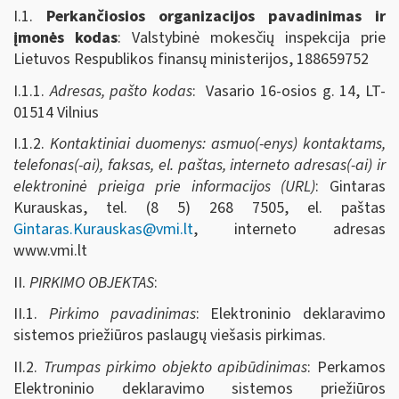
I.1.
Perkančiosios organizacijos pavadinimas ir
įmonės kodas
: Valstybinė mokesčių inspekcija prie
Lietuvos Respublikos finansų ministerijos, 188659752
I.1.1.
Adresas, pašto kodas
: Vasario 16-osios g. 14, LT-
01514 Vilnius
I.1.2.
Kontaktiniai duomenys: asmuo(-enys) kontaktams,
telefonas(-ai), faksas, el. paštas, interneto adresas(-ai) ir
elektroninė prieiga prie informacijos (URL)
: Gintaras
Kurauskas, tel. (8 5) 268 7505, el. paštas
Gintaras.Kurauskas@vmi.lt
, interneto adresas
www.vmi.lt
II.
PIRKIMO OBJEKTAS
:
II.1.
Pirkimo pavadinimas
: Elektroninio deklaravimo
sistemos priežiūros paslaugų viešasis pirkimas.
II.2.
Trumpas pirkimo objekto apibūdinimas
: Perkamos
Elektroninio deklaravimo sistemos priežiūros