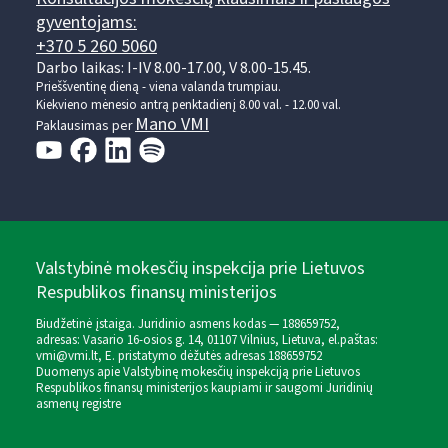
gyventojams:
+370 5 260 5060
Darbo laikas: I-IV 8.00-17.00, V 8.00-15.45.
Prieššventinę dieną - viena valanda trumpiau.
Kiekvieno mėnesio antrą penktadienį 8.00 val. - 12.00 val.
Mano VMI
Paklausimas per
Valstybinė mokesčių inspekcija prie Lietuvos
Respublikos finansų ministerijos
Biudžetinė įstaiga. Juridinio asmens kodas — 188659752,
adresas: Vasario 16-osios g. 14, 01107 Vilnius, Lietuva, el.paštas:
vmi@vmi.lt
, E. pristatymo dėžutės adresas 188659752
Duomenys apie Valstybinę mokesčių inspekciją prie Lietuvos
Respublikos finansų ministerijos kaupiami ir saugomi Juridinių
asmenų registre