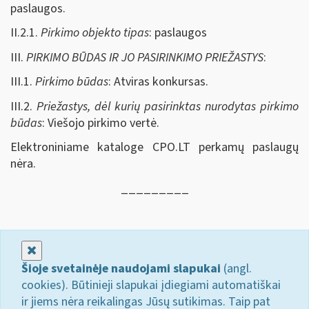
paslaugos.
II.2.1.
Pirkimo objekto tipas
: paslaugos
III.
PIRKIMO BŪDAS IR JO PASIRINKIMO PRIEŽASTYS
:
III.1.
Pirkimo būdas
: Atviras konkursas.
III.2.
Priežastys, dėl kurių pasirinktas nurodytas pirkimo
būdas
: Viešojo pirkimo vertė.
Elektroniniame kataloge CPO.LT perkamų paslaugų
nėra.
_________
Uždaryti
Šioje svetainėje naudojami slapukai
(angl.
cookies). Būtinieji slapukai įdiegiami automatiškai
ir jiems nėra reikalingas Jūsų sutikimas. Taip pat