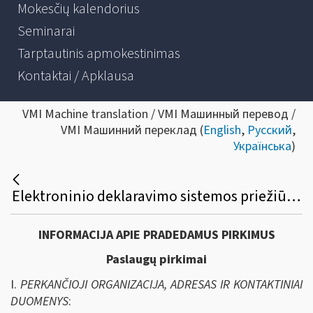
Mokesčių kalendorius
Seminarai
Tarptautinis apmokestinimas
Kontaktai / Apklausa
VMI Machine translation / VMI Машинный перевод /
VMI Машинний переклад (
English
,
Русский
,
Українська
)
Elektroninio deklaravimo sistemos priežiūros paslaugų viešasis pirkimas
INFORMACIJA APIE PRADEDAMUS PIRKIMUS
Paslaugų pirkimai
I.
PERKANČIOJI ORGANIZACIJA, ADRESAS IR KONTAKTINIAI
DUOMENYS
: