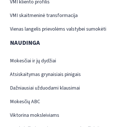
VMI kliento profilis
VMI skaitmeninė transformacija
Vienas langelis prievolėms valstybei sumokėti
NAUDINGA
Mokesčiai ir jų dydžiai
Atsiskaitymas grynaisiais pinigais
Dažniausiai užduodami klausimai
Mokesčių ABC
Viktorina moksleiviams