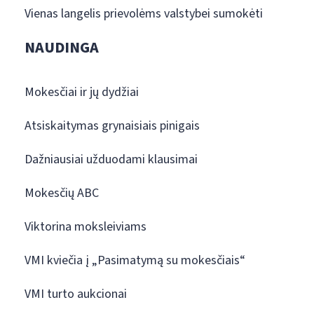
Vienas langelis prievolėms valstybei sumokėti
NAUDINGA
Mokesčiai ir jų dydžiai
Atsiskaitymas grynaisiais pinigais
Dažniausiai užduodami klausimai
Mokesčių ABC
Viktorina moksleiviams
VMI kviečia į „Pasimatymą su mokesčiais“
VMI turto aukcionai