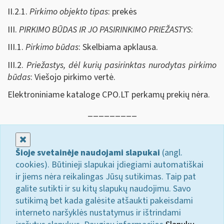
II.2.1.
Pirkimo objekto tipas
: prekės
III.
PIRKIMO BŪDAS IR JO PASIRINKIMO PRIEŽASTYS
:
III.1.
Pirkimo būdas
: Skelbiama apklausa.
III.2.
Priežastys, dėl kurių pasirinktas nurodytas pirkimo
būdas
: Viešojo pirkimo vertė.
Elektroniniame kataloge CPO.LT perkamų prekių nėra.
_________
Uždaryti
Šioje svetainėje naudojami slapukai
(angl.
cookies). Būtinieji slapukai įdiegiami automatiškai
ir jiems nėra reikalingas Jūsų sutikimas. Taip pat
galite sutikti ir su kitų slapukų naudojimu. Savo
sutikimą bet kada galėsite atšaukti pakeisdami
interneto naršyklės nustatymus ir ištrindami