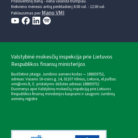
Prieššventinę dieną - viena valanda trumpiau.
Kiekvieno mėnesio antrą penktadienį 8.00 val. - 12.00 val.
Mano VMI
Paklausimas per
Valstybinė mokesčių inspekcija prie Lietuvos
Respublikos finansų ministerijos
Biudžetinė įstaiga. Juridinio asmens kodas — 188659752,
adresas: Vasario 16-osios g. 14, 01107 Vilnius, Lietuva, el.paštas:
vmi@vmi.lt
, E. pristatymo dėžutės adresas 188659752
Duomenys apie Valstybinę mokesčių inspekciją prie Lietuvos
Respublikos finansų ministerijos kaupiami ir saugomi Juridinių
asmenų registre