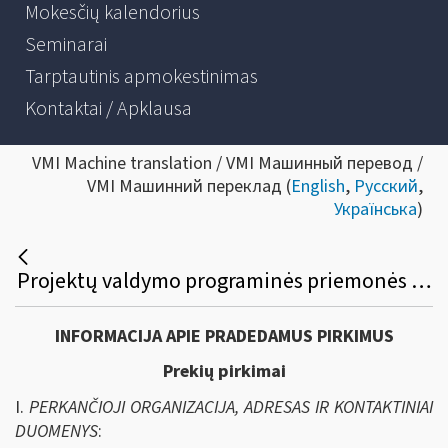
Mokesčių kalendorius
Seminarai
Tarptautinis apmokestinimas
Kontaktai / Apklausa
VMI Machine translation / VMI Машинный перевод /
VMI Машинний переклад (
English
,
Русский
,
Українська
)
Projektų valdymo programinės priemonės viešasis pirkimas
INFORMACIJA APIE PRADEDAMUS PIRKIMUS
Prekių pirkimai
I.
PERKANČIOJI ORGANIZACIJA, ADRESAS IR KONTAKTINIAI
DUOMENYS
: