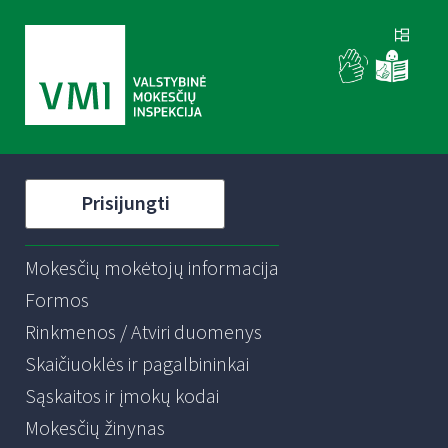
Prisijungti
Mokesčių mokėtojų informacija
Formos
Rinkmenos / Atviri duomenys
Skaičiuoklės ir pagalbininkai
Sąskaitos ir įmokų kodai
Mokesčių žinynas