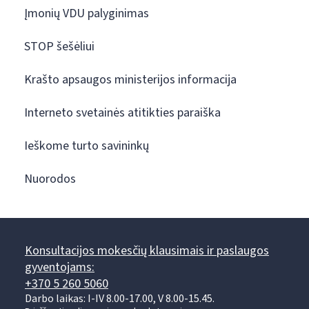
Įmonių VDU palyginimas
STOP šešėliui
Krašto apsaugos ministerijos informacija
Interneto svetainės atitikties paraiška
Ieškome turto savininkų
Nuorodos
Konsultacijos mokesčių klausimais ir paslaugos
gyventojams:
+370 5 260 5060
Darbo laikas: I-IV 8.00-17.00, V 8.00-15.45.