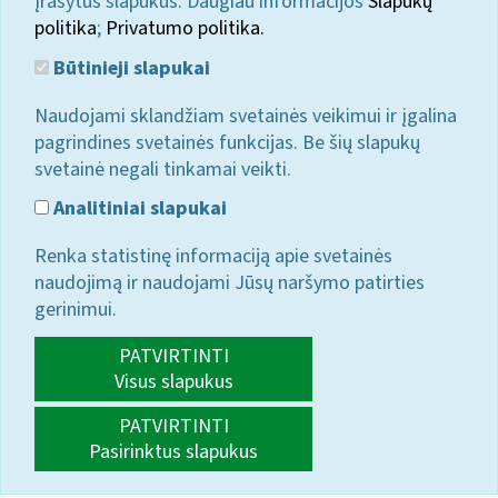
įrašytus slapukus. Daugiau informacijos
Slapukų
politika
;
Privatumo politika.
Būtinieji slapukai
Naudojami sklandžiam svetainės veikimui ir įgalina
pagrindines svetainės funkcijas. Be šių slapukų
svetainė negali tinkamai veikti.
Analitiniai slapukai
Renka statistinę informaciją apie svetainės
naudojimą ir naudojami Jūsų naršymo patirties
gerinimui.
PATVIRTINTI
Visus slapukus
PATVIRTINTI
Pasirinktus slapukus