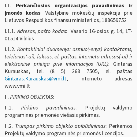
I.1.
Perkančiosios organizacijos pavadinimas ir
įmonės kodas
: Valstybinė mokesčių inspekcija prie
Lietuvos Respublikos finansų ministerijos, 188659752
I.1.1.
Adresas, pašto kodas
: Vasario 16-osios g. 14, LT-
01514 Vilnius
I.1.2.
Kontaktiniai duomenys: asmuo(-enys) kontaktams,
telefonas(-ai), faksas, el. paštas, interneto adresas(-ai) ir
elektroninė prieiga prie informacijos (URL)
: Gintaras
Kurauskas, tel. (8 5) 268 7505, el. paštas
Gintaras.Kurauskas@vmi.lt
, interneto adresas
www.vmi.lt
II.
PIRKIMO OBJEKTAS
:
II.1.
Pirkimo pavadinimas
: Projektų valdymo
programinės priemonės viešasis pirkimas.
II.2.
Trumpas pirkimo objekto apibūdinimas
: Perkamos
Projektų valdymo programinės priemonės licencijos.