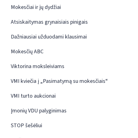
Mokesčiai ir jų dydžiai
Atsiskaitymas grynaisiais pinigais
Dažniausiai užduodami klausimai
Mokesčių ABC
Viktorina moksleiviams
VMI kviečia į „Pasimatymą su mokesčiais“
VMI turto aukcionai
Įmonių VDU palyginimas
STOP šešėliui