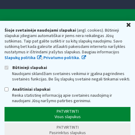
Valstybinė mokesčių inspekcija prie Lietuvos
U
Respublikos finansų ministerijos
Šioje svetainėje naudojami slapukai
(angl. cookies). Būtinieji
slapukai įdiegiami automatiškai ir jiems nėra reikalingas Jūsų
Biudžetinė įstaiga. Juridinio asmens kodas — 188659752,
sutikimas. Taip pat galite sutikti ir su kitų slapukų naudojimu. Savo
adresas: Vasario 16-osios g. 14, 01107 Vilnius, Lietuva, el.paštas:
sutikimą bet kada galėsite atšaukti pakeisdami interneto naršyklės
vmi@vmi.lt
, E. pristatymo dėžutės adresas 188659752
nustatymus ir ištrindami įrašytus slapukus. Daugiau informacijos
Duomenys apie Valstybinę mokesčių inspekciją prie Lietuvos
Slapukų politika
;
Privatumo politika.
Respublikos finansų ministerijos kaupiami ir saugomi Juridinių
asmenų registre
Būtinieji slapukai
Naudojami sklandžiam svetainės veikimui ir įgalina pagrindines
svetainės funkcijas. Be šių slapukų svetainė negali tinkamai veikti.
Analitiniai slapukai
Renka statistinę informaciją apie svetainės naudojimą ir
naudojami Jūsų naršymo patirties gerinimui.
PATVIRTINTI
Visus slapukus
PATVIRTINTI
Pasirinktus slapukus