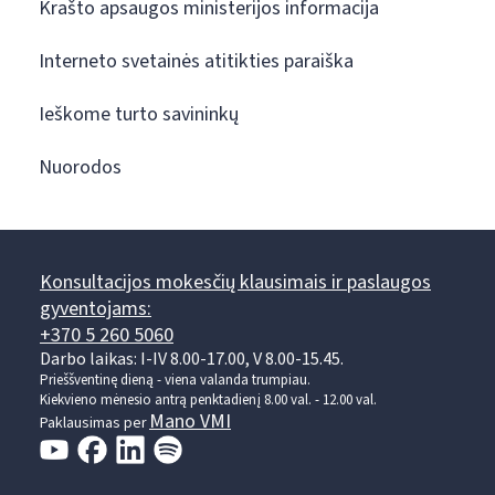
Krašto apsaugos ministerijos informacija
Interneto svetainės atitikties paraiška
Ieškome turto savininkų
Nuorodos
Konsultacijos mokesčių klausimais ir paslaugos
gyventojams:
+370 5 260 5060
Darbo laikas: I-IV 8.00-17.00, V 8.00-15.45.
Prieššventinę dieną - viena valanda trumpiau.
Kiekvieno mėnesio antrą penktadienį 8.00 val. - 12.00 val.
Mano VMI
Paklausimas per