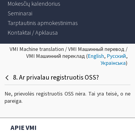
Mokesčių kalendorius
Seminarai
Tarptautinis apmokestinimas
Kontaktai / Apklausa
VMI Machine translation / VMI Машинный перевод /
VMI Машинний переклад (
English
,
Русский
,
Українська
)
8. Ar privalau registruotis OSS?
Ne, prievolės registruotis OSS nėra. Tai yra teisė, o ne
pareiga.
APIE VMI