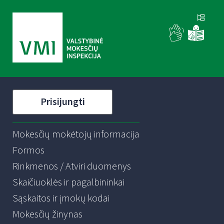
Prisijungti
Mokesčių mokėtojų informacija
Formos
Rinkmenos / Atviri duomenys
Skaičiuoklės ir pagalbininkai
Sąskaitos ir įmokų kodai
Mokesčių žinynas